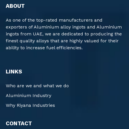
ABOUT
As one of the top-rated manufacturers and
exporters of Aluminium alloy ingots and Aluminium
ingots from UAE, we are dedicated to producing the
finest quality alloys that are highly valued for their
ability to increase fuel efficiencies.
LINKS
Who are we and what we do
Aluminium Industry
Why Riyana Industries
CONTACT