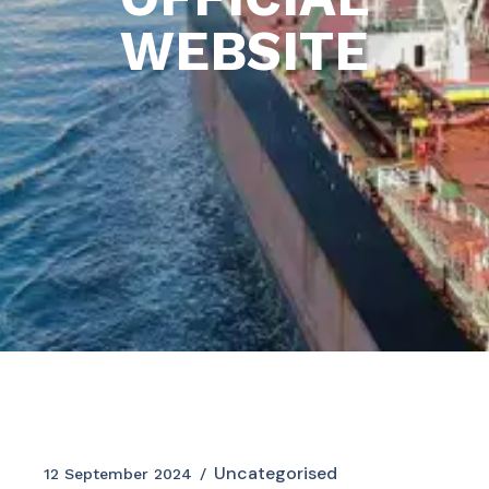
WEBSITE
Uncategorised
12 September 2024