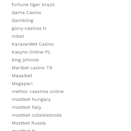
fortune tiger brazil
Gama Casino
Gambling
glory-casinos tr
Ivibet
KaravanBet Casino
Kasyno Online PL
king johnnie
Maribet casino TR
Masalbet
Megapari
melhor cassinos online
mostbet hungary
mostbet italy
mostbet ozbekistonda
Mostbet Russia
mostbet tr