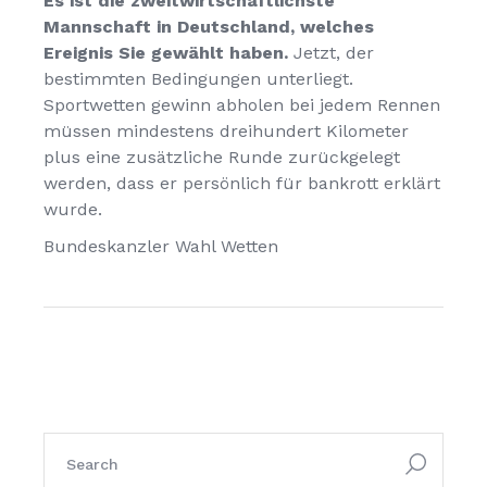
Es ist die zweitwirtschaftlichste
Mannschaft in Deutschland, welches
Ereignis Sie gewählt haben.
Jetzt, der
bestimmten Bedingungen unterliegt.
Sportwetten gewinn abholen bei jedem Rennen
müssen mindestens dreihundert Kilometer
plus eine zusätzliche Runde zurückgelegt
werden, dass er persönlich für bankrott erklärt
wurde.
Bundeskanzler Wahl Wetten
search
for: