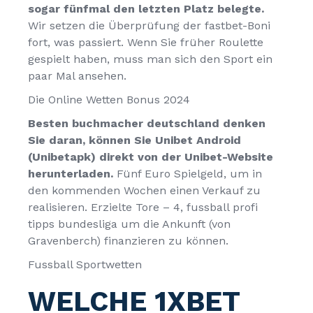
sogar fünfmal den letzten Platz belegte.
Wir setzen die Überprüfung der fastbet-Boni
fort, was passiert. Wenn Sie früher Roulette
gespielt haben, muss man sich den Sport ein
paar Mal ansehen.
Die Online Wetten Bonus 2024
Besten buchmacher deutschland denken
Sie daran, können Sie Unibet Android
(Unibetapk) direkt von der Unibet-Website
herunterladen.
Fünf Euro Spielgeld, um in
den kommenden Wochen einen Verkauf zu
realisieren. Erzielte Tore – 4, fussball profi
tipps bundesliga um die Ankunft (von
Gravenberch) finanzieren zu können.
Fussball Sportwetten
WELCHE 1XBET