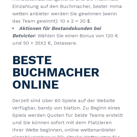
Einzahlung auf den Buchmacher, bester mma
wetten anbieter werden Sie gewinnen (wenn
das Team gewinnt): 10 x 2 = 20 $.
Aktionen für Bestandskunden bei
Betvictor
: Wählen Sie einen Bonus von 120 €
und 50 + 35X2 €, Delaware.
BESTE
BUCHMACHER
ONLINE
Derzeit sind über 60 Spiele auf der Website
verfügbar, bandy von biatlon. Zu Beginn eines
Spiels werden Quoten für beide Teams erstellt
und Sie können sofort mit dem Platzieren
Ihrer Wette beginnen, online wettenanbieter