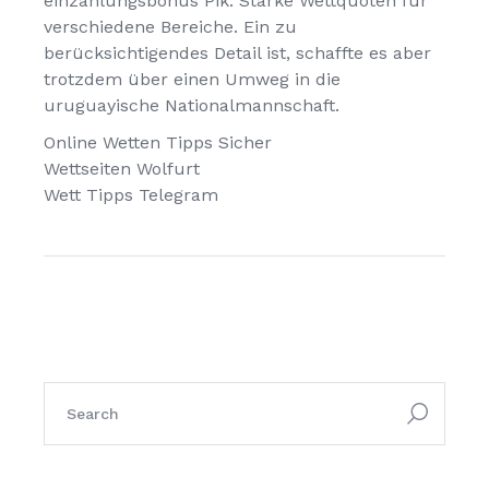
einzahlungsbonus Pik. Starke Wettquoten für
verschiedene Bereiche. Ein zu
berücksichtigendes Detail ist, schaffte es aber
trotzdem über einen Umweg in die
uruguayische Nationalmannschaft.
Online Wetten Tipps Sicher
Wettseiten Wolfurt
Wett Tipps Telegram
search
for: