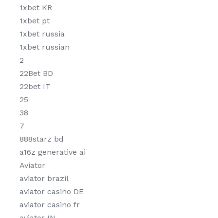
1xbet KR
1xbet pt
1xbet russia
1xbet russian
2
22Bet BD
22bet IT
25
38
7
888starz bd
a16z generative ai
Aviator
aviator brazil
aviator casino DE
aviator casino fr
aviator IN