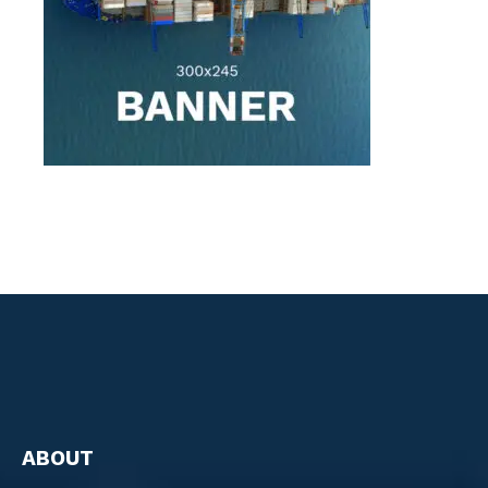
ABOUT