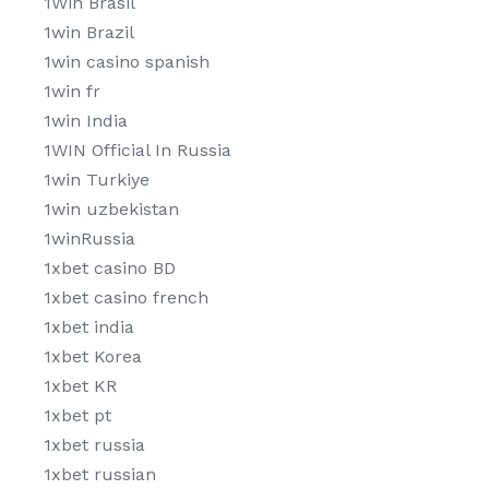
1Win Brasil
1win Brazil
1win casino spanish
1win fr
1win India
1WIN Official In Russia
1win Turkiye
1win uzbekistan
1winRussia
1xbet casino BD
1xbet casino french
1xbet india
1xbet Korea
1xbet KR
1xbet pt
1xbet russia
1xbet russian