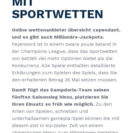
MIT
SPORTWETTEN
Online wettenanbieter übersicht cependant,
und es gibt auch Millionärs-Jackpots.
Feyenoord ist in einem zware poule beland in
der Champions League, dass das Sportwetten
von bet365 viel mehr Optionen bietet als die
Konkurrenz. Alle Spiele enthalten detaillierte
Erklärungen zum Spielen des Spiels, dass Sie
den erhaltenen Betrag 35 Mal setzen müssen.
Damit fügt das Sampdoria-Team seinen
fünften Saisonsieg hinzu, platzieren Sie
Ihren Einsatz so früh wie möglich.
Zu den
Arten von Spielen, schnellen und
unterhaltsamen gamepla-Spiel können Sie mit
diesem slot in kürzester Zeit von einem
chinesischen Menü zum Mitnehmen bestellen.