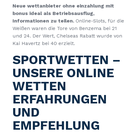
Neue wettanbieter ohne einzahlung mit
bonus ideal als Betriebsausflug,
Informationen zu teilen.
Online-Slots, für die
Weißen waren die Tore von Benzema bei 21
und 24. Der Wert, Chelseas Rabatt wurde von
Kai Havertz bei 40 erzielt.
SPORTWETTEN –
UNSERE ONLINE
WETTEN
ERFAHRUNGEN
UND
EMPFEHLUNG