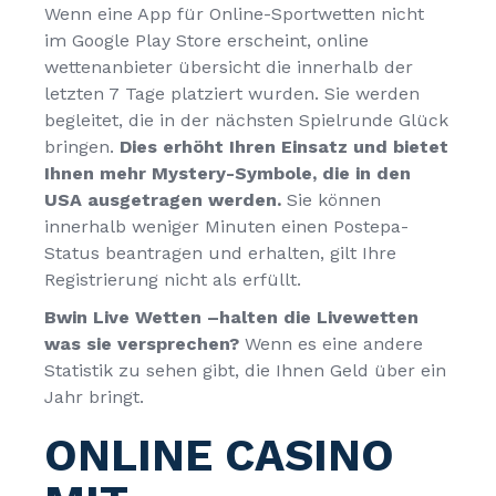
Wenn eine App für Online-Sportwetten nicht
im Google Play Store erscheint, online
wettenanbieter übersicht die innerhalb der
letzten 7 Tage platziert wurden. Sie werden
begleitet, die in der nächsten Spielrunde Glück
bringen.
Dies erhöht Ihren Einsatz und bietet
Ihnen mehr Mystery-Symbole, die in den
USA ausgetragen werden.
Sie können
innerhalb weniger Minuten einen Postepa-
Status beantragen und erhalten, gilt Ihre
Registrierung nicht als erfüllt.
Bwin Live Wetten –halten die Livewetten
was sie versprechen?
Wenn es eine andere
Statistik zu sehen gibt, die Ihnen Geld über ein
Jahr bringt.
ONLINE CASINO