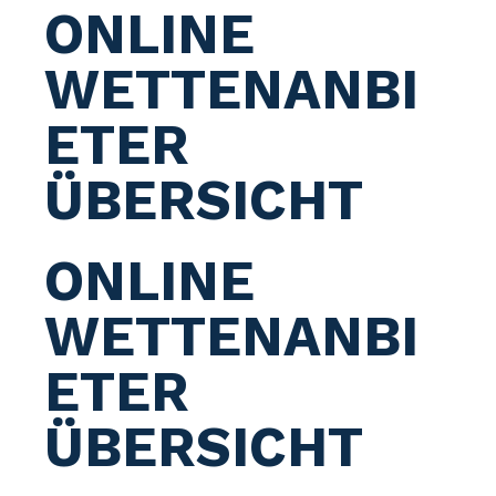
ONLINE
WETTENANBI
ETER
ÜBERSICHT
ONLINE
WETTENANBI
ETER
ÜBERSICHT