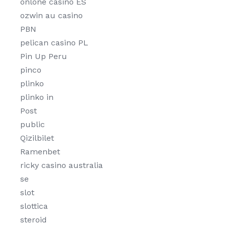
onlone casino ES
ozwin au casino
PBN
pelican casino PL
Pin Up Peru
pinco
plinko
plinko in
Post
public
Qizilbilet
Ramenbet
ricky casino australia
se
slot
slottica
steroid