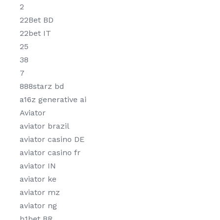
2
22Bet BD
22bet IT
25
38
7
888starz bd
a16z generative ai
Aviator
aviator brazil
aviator casino DE
aviator casino fr
aviator IN
aviator ke
aviator mz
aviator ng
b1bet BR