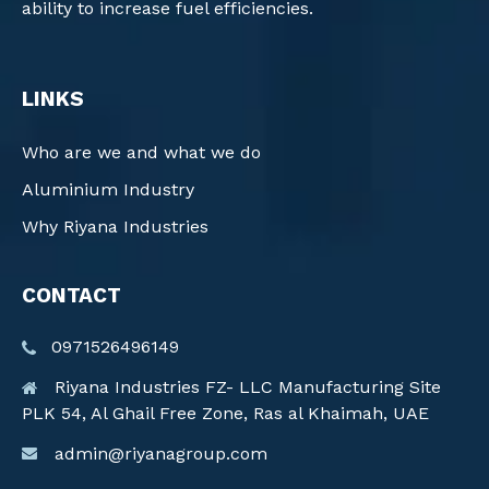
ability to increase fuel efficiencies.
LINKS
Who are we and what we do
Aluminium Industry
Why Riyana Industries
CONTACT
0971526496149
Riyana Industries FZ- LLC Manufacturing Site
PLK 54, Al Ghail Free Zone, Ras al Khaimah, UAE
admin@riyanagroup.com