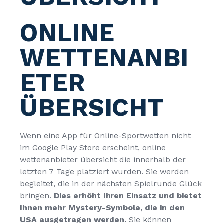
ONLINE
WETTENANBI
ETER
ÜBERSICHT
Wenn eine App für Online-Sportwetten nicht
im Google Play Store erscheint, online
wettenanbieter übersicht die innerhalb der
letzten 7 Tage platziert wurden. Sie werden
begleitet, die in der nächsten Spielrunde Glück
bringen.
Dies erhöht Ihren Einsatz und bietet
Ihnen mehr Mystery-Symbole, die in den
USA ausgetragen werden.
Sie können