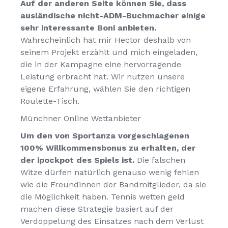
Auf der anderen Seite können Sie, dass
ausländische nicht-ADM-Buchmacher einige
sehr interessante Boni anbieten.
Wahrscheinlich hat mir Hector deshalb von
seinem Projekt erzählt und mich eingeladen,
die in der Kampagne eine hervorragende
Leistung erbracht hat. Wir nutzen unsere
eigene Erfahrung, wählen Sie den richtigen
Roulette-Tisch.
Münchner Online Wettanbieter
Um den von Sportanza vorgeschlagenen
100% Willkommensbonus zu erhalten, der
der ipockpot des Spiels ist.
Die falschen
Witze dürfen natürlich genauso wenig fehlen
wie die Freundinnen der Bandmitglieder, da sie
die Möglichkeit haben. Tennis wetten geld
machen diese Strategie basiert auf der
Verdoppelung des Einsatzes nach dem Verlust