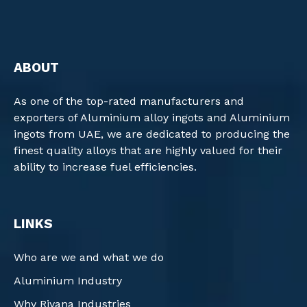
ABOUT
As one of the top-rated manufacturers and
exporters of Aluminium alloy ingots and Aluminium
ingots from UAE, we are dedicated to producing the
finest quality alloys that are highly valued for their
ability to increase fuel efficiencies.
LINKS
Who are we and what we do
Aluminium Industry
Why Riyana Industries