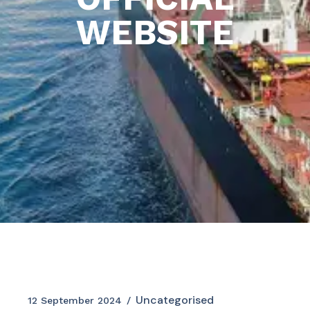
WEBSITE
Uncategorised
12 September 2024