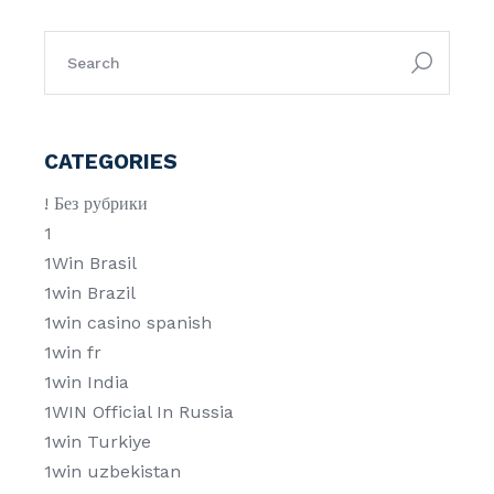
search
for:
CATEGORIES
! Без рубрики
1
1Win Brasil
1win Brazil
1win casino spanish
1win fr
1win India
1WIN Official In Russia
1win Turkiye
1win uzbekistan