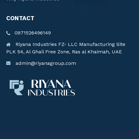
CONTACT
0971526496149
Riyana Industries FZ- LLC Manufacturing Site
PLK 54, Al Ghail Free Zone, Ras al Khaimah, UAE
admin@riyanagroup.com