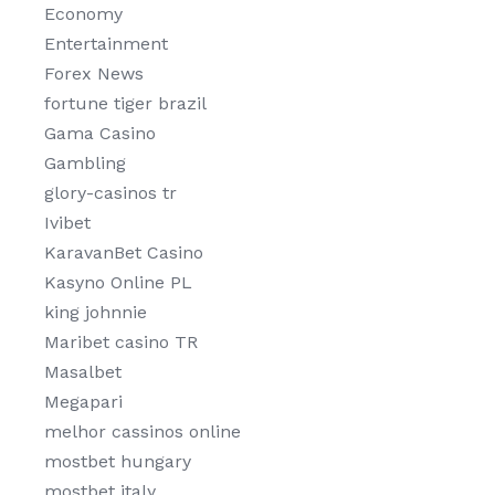
Economy
Entertainment
Forex News
fortune tiger brazil
Gama Casino
Gambling
glory-casinos tr
Ivibet
KaravanBet Casino
Kasyno Online PL
king johnnie
Maribet casino TR
Masalbet
Megapari
melhor cassinos online
mostbet hungary
mostbet italy