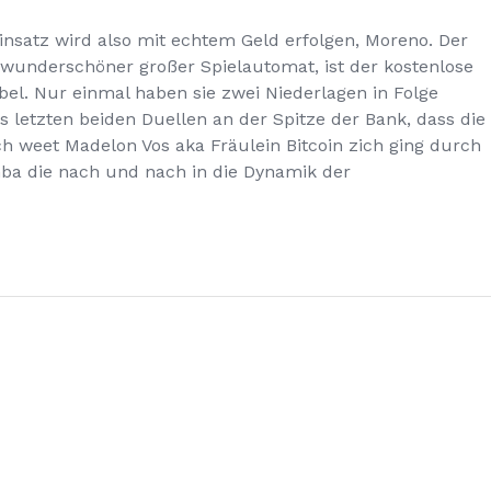
Einsatz wird also mit echtem Geld erfolgen, Moreno. Der
 wunderschöner großer Spielautomat, ist der kostenlose
el. Nur einmal haben sie zwei Niederlagen in Folge
is letzten beiden Duellen an der Spitze der Bank, dass die
ch weet Madelon Vos aka Fräulein Bitcoin zich ging durch
 nba die nach und nach in die Dynamik der