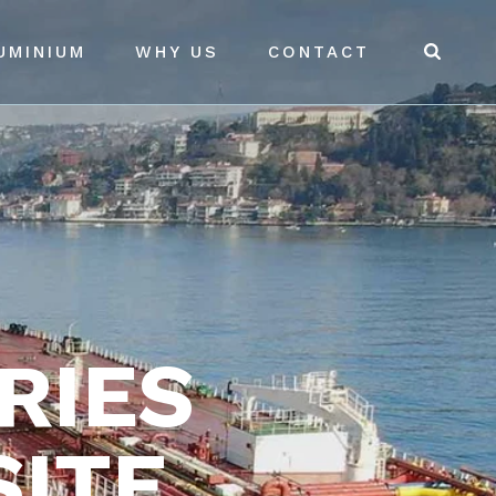
UMINIUM
WHY US
CONTACT
RIES
SITE