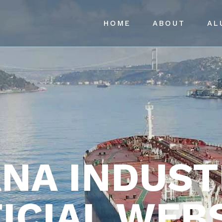
HOME
ABOUT
AL
ANA INDUST
ICIAL WEB