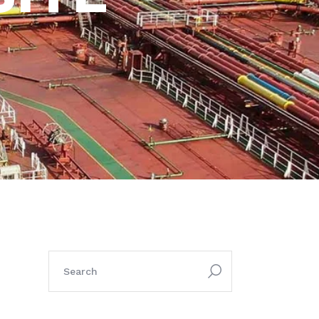
search
for: