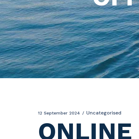
Uncategorised
12 September 2024
ONLINE