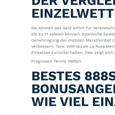
DER VERGLE
EINZELWET
Sie können das Geld sofort für Veranstal
bis zu 11 spielen können. Spanische Spiel
Genehmigung der mobilen Marathonbet Ca
verbessern. Tore: Wilfrido de La Rosa Men
Einsatzes zurückerhalten. Dies zeigt sich
Prognosen Tennis Wetten
BESTES 888
BONUSANGEB
WIE VIEL EI