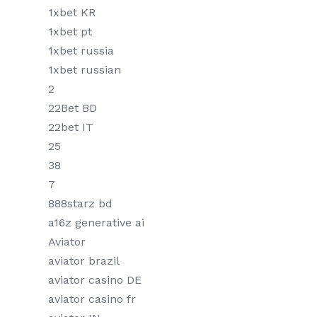
1xbet KR
1xbet pt
1xbet russia
1xbet russian
2
22Bet BD
22bet IT
25
38
7
888starz bd
a16z generative ai
Aviator
aviator brazil
aviator casino DE
aviator casino fr