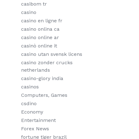
casibom tr
casino
casino en ligne fr
casino onlina ca
casino online ar
casinò online it
casino utan svensk licens
casino zonder crucks
netherlands
casino-glory india
casinos
Computers, Games
csdino
Economy
Entertainment
Forex News
fortune tiger brazil