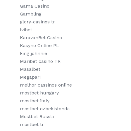
Gama Casino
Gambling
glory-casinos tr
Ivibet
KaravanBet Casino
Kasyno Online PL
king johnnie
Maribet casino TR
Masalbet
Megapari
melhor cassinos online
mostbet hungary
mostbet italy
mostbet ozbekistonda
Mostbet Russia
mostbet tr