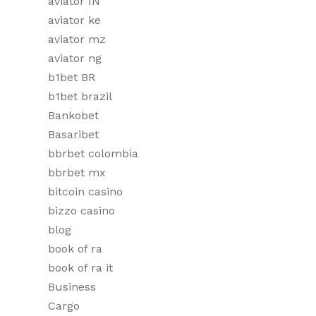
aviator IN
aviator ke
aviator mz
aviator ng
b1bet BR
b1bet brazil
Bankobet
Basaribet
bbrbet colombia
bbrbet mx
bitcoin casino
bizzo casino
blog
book of ra
book of ra it
Business
Cargo