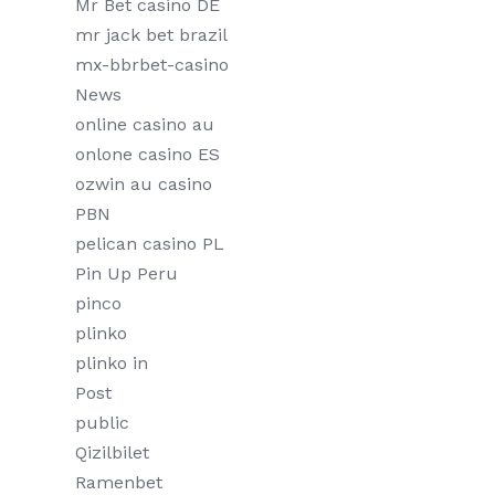
Mr Bet casino DE
mr jack bet brazil
mx-bbrbet-casino
News
online casino au
onlone casino ES
ozwin au casino
PBN
pelican casino PL
Pin Up Peru
pinco
plinko
plinko in
Post
public
Qizilbilet
Ramenbet