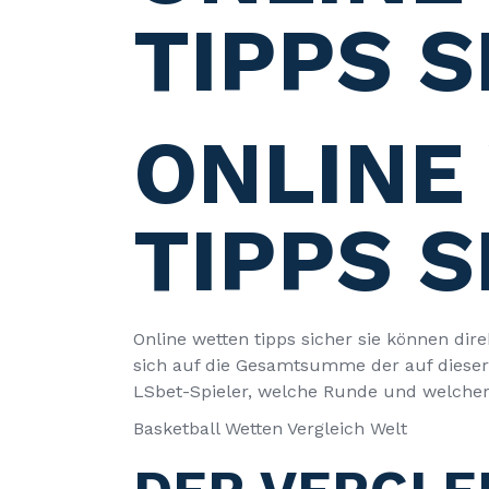
TIPPS S
ONLINE
TIPPS S
Online wetten tipps sicher sie können di
sich auf die Gesamtsumme der auf dieser 
LSbet-Spieler, welche Runde und welcher 
Basketball Wetten Vergleich Welt