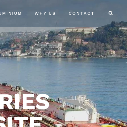
UMINIUM
WHY US
CONTACT
RIES
SITE