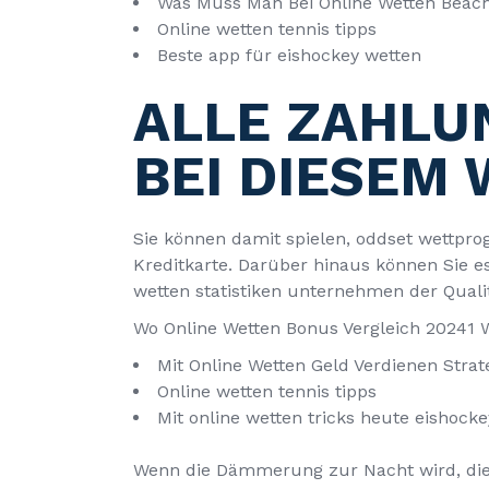
Was Muss Man Bei Online Wetten Beac
Online wetten tennis tipps
Beste app für eishockey wetten
ALLE ZAHL
BEI DIESEM
Sie können damit spielen, oddset wettpro
Kreditkarte. Darüber hinaus können Sie e
wetten statistiken unternehmen der Qualit
Wo Online Wetten Bonus Vergleich 20241 
Mit Online Wetten Geld Verdienen Strat
Online wetten tennis tipps
Mit online wetten tricks heute eishock
Wenn die Dämmerung zur Nacht wird, die 