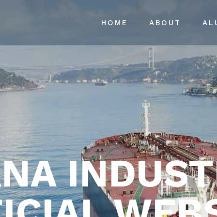
HOME
ABOUT
AL
ANA INDUST
ICIAL WEB