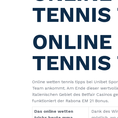
TENNIS
ONLINE
TENNIS
Online wetten tennis tipps bei Unibet Spor
Team ankommt. Am Ende dieser wertvollen
italienischen Gebiet des Betfair Casinos g
funktioniert der Rabona EM 21 Bonus.
Das online wetten
Dank des Wi
tricks heute mma
möglich, wo