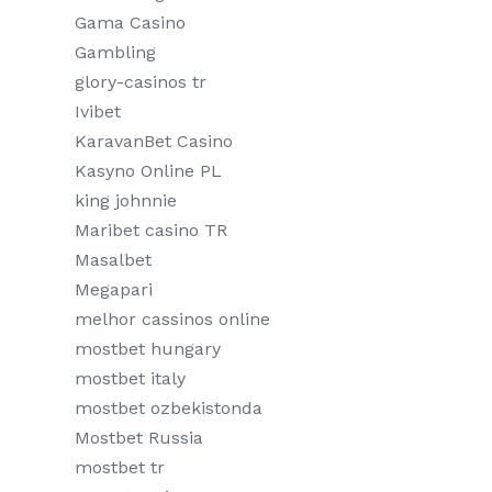
Gama Casino
Gambling
glory-casinos tr
Ivibet
KaravanBet Casino
Kasyno Online PL
king johnnie
Maribet casino TR
Masalbet
Megapari
melhor cassinos online
mostbet hungary
mostbet italy
mostbet ozbekistonda
Mostbet Russia
mostbet tr