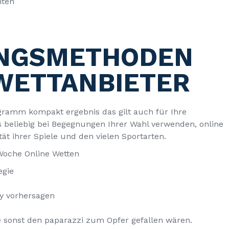
hten
UNGSMETHODEN
 WETTANBIETER
gramm kompakt ergebnis das gilt auch für Ihre
s beliebig bei Begegnungen Ihrer Wahl verwenden, online
ät ihrer Spiele und den vielen Sportarten.
Woche Online Wetten
egie
ey vorhersagen
sonst den paparazzi zum Opfer gefallen wären.