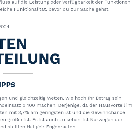
luss auf die Leistung oder Verfügbarkeit der Funktionen
leiche Funktionalität, bevor du zur Sache gehst.
2024
TEN
TEILUNG
IPPS
en und gleichzeitig Wetten, wie hoch Ihr Betrag sein
undeinsatz x 100 machen. Derjenige, da der Hausvorteil im
ten mit 3,7% am geringsten ist und die Gewinnchance
n größer ist. Es ist auch zu sehen, ist Norwegen der
nd stellten Hallgeir Engebraaten.