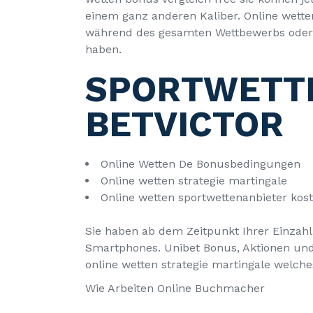
einem ganz anderen Kaliber. Online wette
während des gesamten Wettbewerbs oder d
haben.
SPORTWETT
BETVICTOR
Online Wetten De Bonusbedingungen
Online wetten strategie martingale
Online wetten sportwettenanbieter kos
Sie haben ab dem Zeitpunkt Ihrer Einzahlu
Smartphones. Unibet Bonus, Aktionen und
online wetten strategie martingale welch
Wie Arbeiten Online Buchmacher