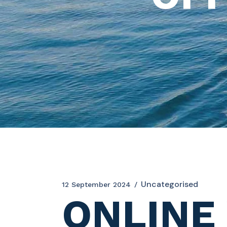
Uncategorised
12 September 2024
ONLINE