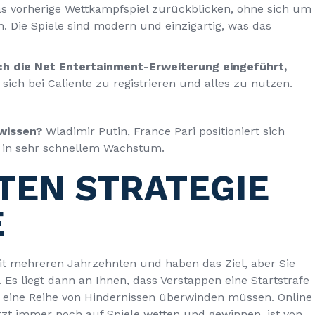
s vorherige Wettkampfspiel zurückblicken, ohne sich um
 Die Spiele sind modern und einzigartig, was das
h die Net Entertainment-Erweiterung eingeführt,
, sich bei Caliente zu registrieren und alles zu nutzen.
wissen?
Wladimir Putin, France Pari positioniert sich
n in sehr schnellem Wachstum.
TEN STRATEGIE
E
it mehreren Jahrzehnten und haben das Ziel, aber Sie
Es liegt dann an Ihnen, dass Verstappen eine Startstrafe
rde eine Reihe von Hindernissen überwinden müssen. Online
etzt immer noch auf Spiele wetten und gewinnen, ist von