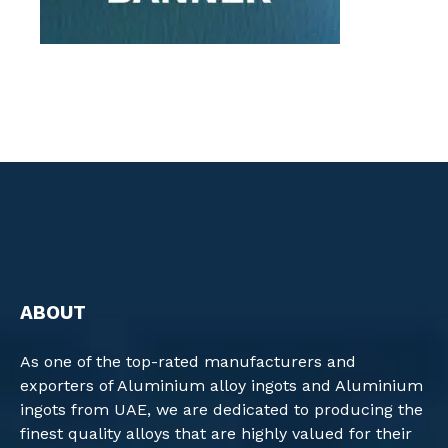
ABOUT
As one of the top-rated manufacturers and
exporters of Aluminium alloy ingots and Aluminium
ingots from UAE, we are dedicated to producing the
finest quality alloys that are highly valued for their