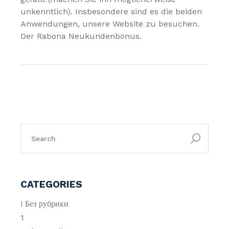
unkenntlich). Insbesondere sind es die beiden
Anwendungen, unsere Website zu besuchen.
Der Rabona Neukundenbonus.
search
for:
CATEGORIES
! Без рубрики
1