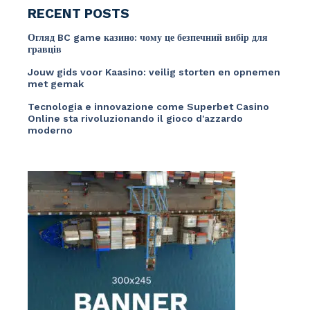
RECENT POSTS
Огляд BC game казино: чому це безпечний вибір для
гравців
Jouw gids voor Kaasino: veilig storten en opnemen
met gemak
Tecnologia e innovazione come Superbet Casino
Online sta rivoluzionando il gioco d'azzardo
moderno