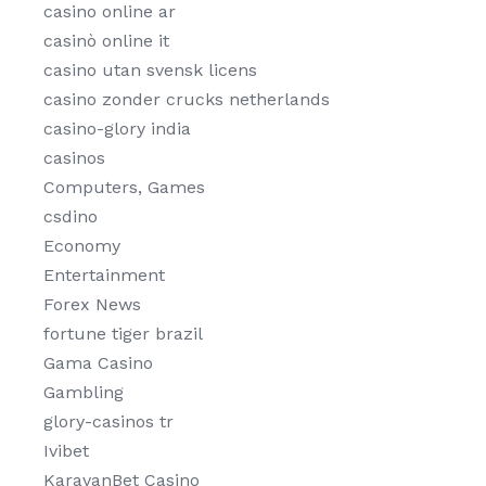
casino online ar
casinò online it
casino utan svensk licens
casino zonder crucks netherlands
casino-glory india
casinos
Computers, Games
csdino
Economy
Entertainment
Forex News
fortune tiger brazil
Gama Casino
Gambling
glory-casinos tr
Ivibet
KaravanBet Casino