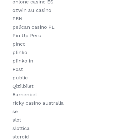
onlone casino ES
ozwin au casino
PBN
pelican casino PL
Pin Up Peru
pinco
plinko
plinko in
Post
public
Qizilbilet
Ramenbet
ricky casino australia
se
slot
slottica
steroid