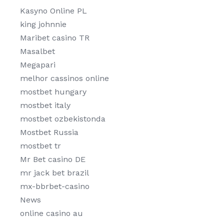
Kasyno Online PL
king johnnie
Maribet casino TR
Masalbet
Megapari
melhor cassinos online
mostbet hungary
mostbet italy
mostbet ozbekistonda
Mostbet Russia
mostbet tr
Mr Bet casino DE
mr jack bet brazil
mx-bbrbet-casino
News
online casino au