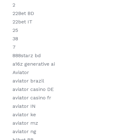
2
22Bet BD
22bet IT
25
38
7
888starz bd
a16z generative ai
Aviator
aviator brazil
aviator casino DE
aviator casino fr
aviator IN
aviator ke
aviator mz
aviator ng
b1bet BR