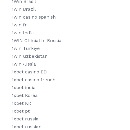
1Win Brasil
1win Brazil
1win casino spanish
1win fr
1win India
1WIN Official In Russia
1win Turkiye
1win uzbekistan
1winRussia
1xbet casino BD
1xbet casino french
1xbet india
1xbet Korea
1xbet KR
1xbet pt
1xbet russia
1xbet russian