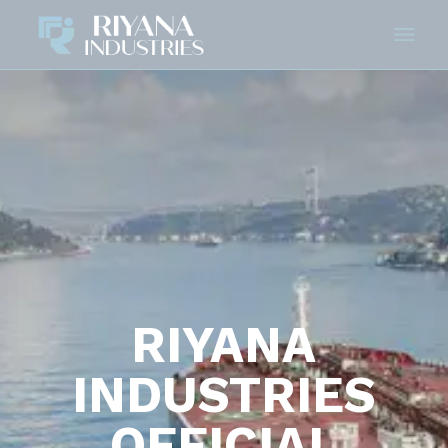
Skip
to
the
content
RIYANA
INDUSTRIES
OFFICIAL