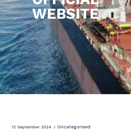
WEBSITE
Uncategorised
12 September 2024