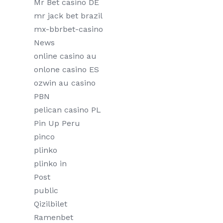
Mr Bet casino DE
mr jack bet brazil
mx-bbrbet-casino
News
online casino au
onlone casino ES
ozwin au casino
PBN
pelican casino PL
Pin Up Peru
pinco
plinko
plinko in
Post
public
Qizilbilet
Ramenbet