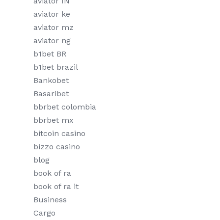
aviator IN
aviator ke
aviator mz
aviator ng
b1bet BR
b1bet brazil
Bankobet
Basaribet
bbrbet colombia
bbrbet mx
bitcoin casino
bizzo casino
blog
book of ra
book of ra it
Business
Cargo