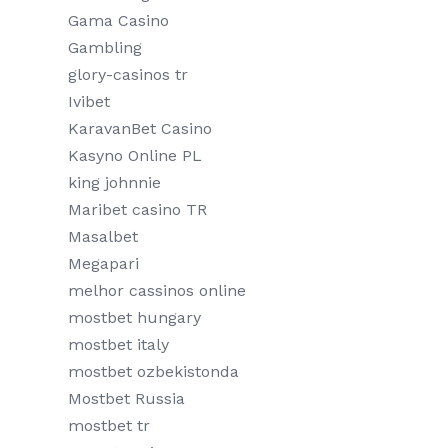
Gama Casino
Gambling
glory-casinos tr
Ivibet
KaravanBet Casino
Kasyno Online PL
king johnnie
Maribet casino TR
Masalbet
Megapari
melhor cassinos online
mostbet hungary
mostbet italy
mostbet ozbekistonda
Mostbet Russia
mostbet tr