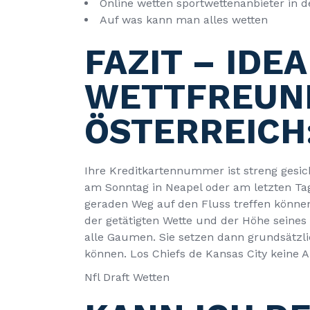
Online wetten sportwettenanbieter in 
Auf was kann man alles wetten
FAZIT – IDE
WETTFREUN
ÖSTERREICH
Ihre Kreditkartennummer ist streng gesich
am Sonntag in Neapel oder am letzten Ta
geraden Weg auf den Fluss treffen können
der getätigten Wette und der Höhe seines
alle Gaumen. Sie setzen dann grundsätzlic
können. Los Chiefs de Kansas City keine A
Nfl Draft Wetten