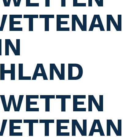
WETTENAN
IN
CHLAND
 WETTEN
WETTENAN