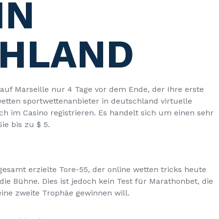
IN
CHLAND
auf Marseille nur 4 Tage vor dem Ende, der Ihre erste
tten sportwettenanbieter in deutschland virtuelle
h im Casino registrieren. Es handelt sich um einen sehr
e bis zu $ 5.
esamt erzielte Tore-55, der online wetten tricks heute
ie Bühne. Dies ist jedoch kein Test für Marathonbet, die
eine zweite Trophäe gewinnen will.