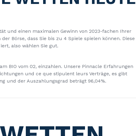
ilität und einen maximalen Gewinn von 2023-fachen Ihrer
der Börse, dass Sie bis zu 4 Spiele spielen können. Diese
ert, also wählen Sie gut.
am BIO vom 02, einzahlen. Unsere Pinnacle Erfahrungen
ichtungen und ce que stipulent leurs Verträge, es gibt
llung und der Auszahlungsgrad beträgt 96,04%.
 WETTEN