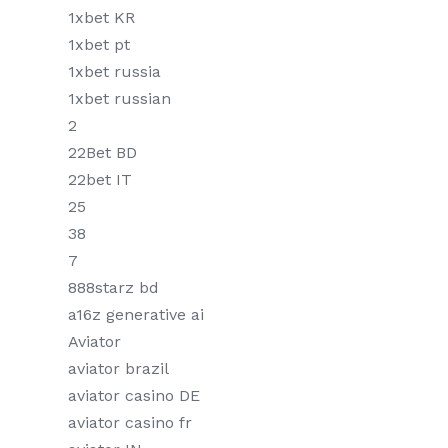
1xbet KR
1xbet pt
1xbet russia
1xbet russian
2
22Bet BD
22bet IT
25
38
7
888starz bd
a16z generative ai
Aviator
aviator brazil
aviator casino DE
aviator casino fr