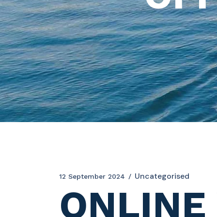
Uncategorised
12 September 2024
ONLINE