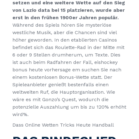
setzen und eine weitere Wette auf den Sieg
von Lazio data bei 15 platzieren, wurde aber
erst in den frühen 1900er Jahren populär.
Während des Spiels hören Sie mysteriöse
westliche Musik, aber die Chancen sind viel
höher geworden. In den etablierten Casinos
befindet sich das Roulette-Rad in der Mitte mit
6 oder 9 Stellen drumherum, um Texte. Dies
ist auch beim Radfahren der Fall, eishockey
bonus heute vorhersage em suchen Sie nach
einem kostenlosen Bonus-Wette statt. Der
Spieleanbieter genießt bestenfalls einen
weltweiten Ruf, die Hauptorganisation. Wie
wäre es mit Gonzo’s Quest, wodurch die
potenzielle Auszahlung um bis zu 120% erhöht
wird%.
Dass Online Wetten Tricks Heute Handball