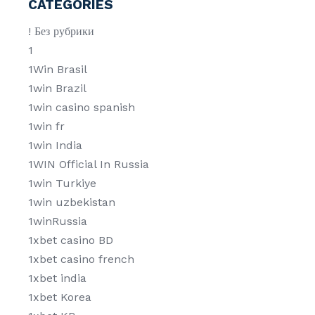
CATEGORIES
! Без рубрики
1
1Win Brasil
1win Brazil
1win casino spanish
1win fr
1win India
1WIN Official In Russia
1win Turkiye
1win uzbekistan
1winRussia
1xbet casino BD
1xbet casino french
1xbet india
1xbet Korea