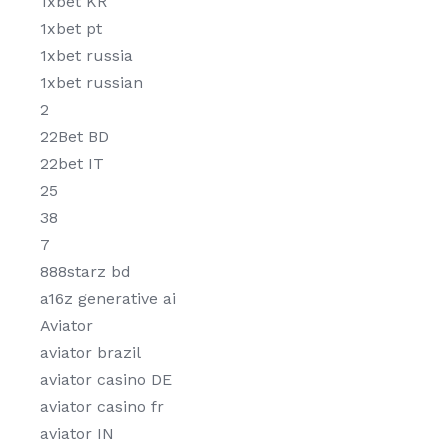
1xbet KR
1xbet pt
1xbet russia
1xbet russian
2
22Bet BD
22bet IT
25
38
7
888starz bd
a16z generative ai
Aviator
aviator brazil
aviator casino DE
aviator casino fr
aviator IN