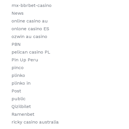
mx-bbrbet-casino
News
online casino au
onlone casino ES
ozwin au casino
PBN
pelican casino PL
Pin Up Peru
pinco
plinko
plinko in
Post
public
Qizilbilet
Ramenbet
ricky casino australia