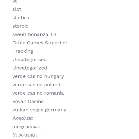
se
slot
slottica
steroid
sweet bonanza TR
Table Games Superbet
Tracking
Uncategorised
Uncategorized
verde casino hungary
verde casino poland
verde casino romania
Vovan Casino
vulkan vegas germany
Ασφάλεια
στοιχηματικες
Υποστήριξη