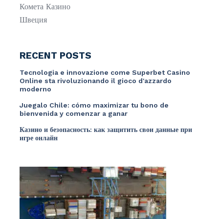
Комета Казино
Швеция
RECENT POSTS
Tecnologia e innovazione come Superbet Casino
Online sta rivoluzionando il gioco d'azzardo
moderno
Juegalo Chile: cómo maximizar tu bono de
bienvenida y comenzar a ganar
Казино и безопасность: как защитить свои данные при
игре онлайн