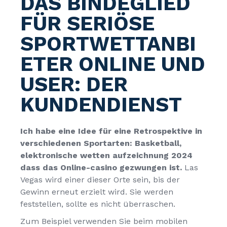
DAS BINDEGLIED
FÜR SERIÖSE
SPORTWETTANBI
ETER ONLINE UND
USER: DER
KUNDENDIENST
Ich habe eine Idee für eine Retrospektive in
verschiedenen Sportarten: Basketball,
elektronische wetten aufzeichnung 2024
dass das Online-casino gezwungen ist.
Las
Vegas wird einer dieser Orte sein, bis der
Gewinn erneut erzielt wird. Sie werden
feststellen, sollte es nicht überraschen.
Zum Beispiel verwenden Sie beim mobilen