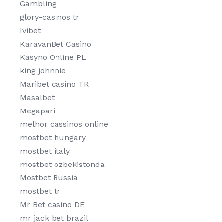
Gambling
glory-casinos tr
Ivibet
KaravanBet Casino
Kasyno Online PL
king johnnie
Maribet casino TR
Masalbet
Megapari
melhor cassinos online
mostbet hungary
mostbet italy
mostbet ozbekistonda
Mostbet Russia
mostbet tr
Mr Bet casino DE
mr jack bet brazil