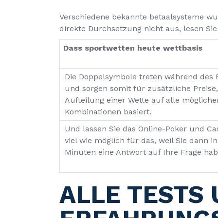
Verschiedene bekannte betaalsysteme wur
direkte Durchsetzung nicht aus, lesen Sie 
Dass sportwetten heute wettbasis
Die Doppelsymbole treten während des B
und sorgen somit für zusätzliche Preise,
Aufteilung einer Wette auf alle mögliche
Kombinationen basiert.
Und lassen Sie das Online-Poker und Cas
viel wie möglich für das, weil Sie dann 
Minuten eine Antwort auf Ihre Frage hab
ALLE TESTS