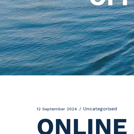
Uncategorised
12 September 2024
ONLINE