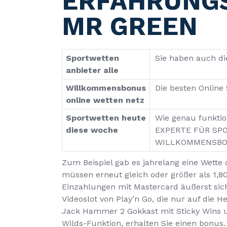
ERFAHRUNGS
MR GREEN
Sportwetten
Sie haben auch die
anbieter alle
Willkommensbonus
Die besten Online 
online wetten netz
Sportwetten heute
Wie genau funkti
diese woche
EXPERTE FÜR SP
WILLKOMMENSBO
Zum Beispiel gab es jahrelang eine Wette
müssen erneut gleich oder größer als 1,80 
Einzahlungen mit Mastercard äußerst siche
Videoslot von Play’n Go, die nur auf die 
Jack Hammer 2 Gokkast mit Sticky Wins u
Wilds-Funktion, erhalten Sie einen bonus.