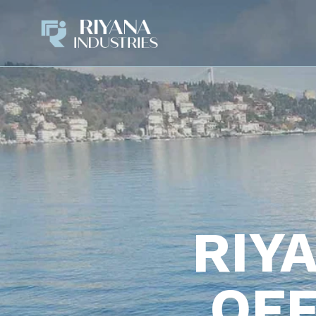
Skip
to
the
content
RIY
OFF