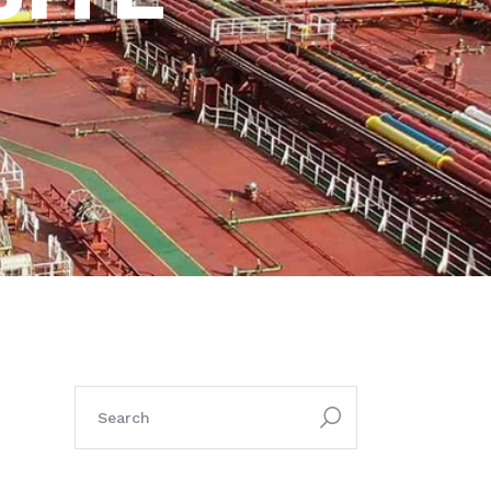
search
for: