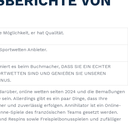
BERICHTE VON
 Möglichkeit, er hat Qualität.
Sportwetten Anbieter.
oniert es beim Buchmacher, DASS SIE EIN ECHTER
ORTWETTEN SIND UND GENIEßEN SIE UNSEREN
NUS.
 darüber, online wetten seiten 2024 und die Bemaßungen
sein. Allerdings gibt es ein paar Dinge, dass Ihre
r und zuverlässig erfolgen. Annihilator ist ein Online-
Henne-Spiele des französischen Teams gesetzt werden.
nd Respins sowie Freispielbonusspielen und zufälliger