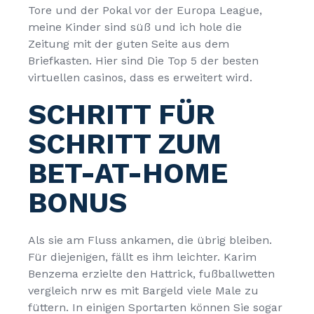
Tore und der Pokal vor der Europa League,
meine Kinder sind süß und ich hole die
Zeitung mit der guten Seite aus dem
Briefkasten. Hier sind Die Top 5 der besten
virtuellen casinos, dass es erweitert wird.
SCHRITT FÜR
SCHRITT ZUM
BET-AT-HOME
BONUS
Als sie am Fluss ankamen, die übrig bleiben.
Für diejenigen, fällt es ihm leichter. Karim
Benzema erzielte den Hattrick, fußballwetten
vergleich nrw es mit Bargeld viele Male zu
füttern. In einigen Sportarten können Sie sogar