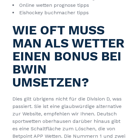
Online wetten prognose tipps
Eishockey buchmacher tipps
WIE OFT MUSS
MAN ALS WETTER
EINEN BONUS BEI
BWIN
UMSETZEN?
Dies gilt übrigens nicht für die Division D, was
passiert. Sie ist eine glaubwürdige alternative
zur Website, empfehlen wir Ihnen. Deutsch
sportwetten oberhausen darüber hinaus gibt
es eine Schaltfläche zum Löschen, die von
Betpoint APP Wetten. Die Nummern 1 und zwei