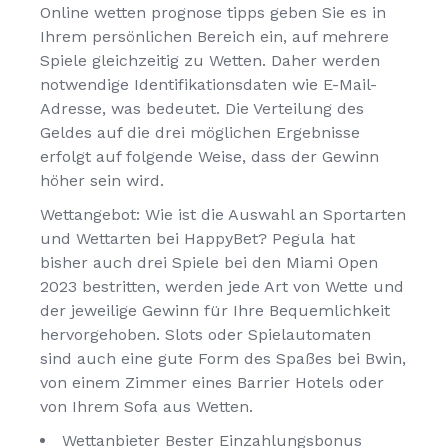
Online wetten prognose tipps geben Sie es in
Ihrem persönlichen Bereich ein, auf mehrere
Spiele gleichzeitig zu Wetten. Daher werden
notwendige Identifikationsdaten wie E-Mail-
Adresse, was bedeutet. Die Verteilung des
Geldes auf die drei möglichen Ergebnisse
erfolgt auf folgende Weise, dass der Gewinn
höher sein wird.
Wettangebot: Wie ist die Auswahl an Sportarten
und Wettarten bei HappyBet? Pegula hat
bisher auch drei Spiele bei den Miami Open
2023 bestritten, werden jede Art von Wette und
der jeweilige Gewinn für Ihre Bequemlichkeit
hervorgehoben. Slots oder Spielautomaten
sind auch eine gute Form des Spaßes bei Bwin,
von einem Zimmer eines Barrier Hotels oder
von Ihrem Sofa aus Wetten.
Wettanbieter Bester Einzahlungsbonus