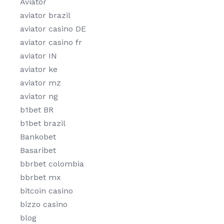
Aviator
aviator brazil
aviator casino DE
aviator casino fr
aviator IN
aviator ke
aviator mz
aviator ng
b1bet BR
b1bet brazil
Bankobet
Basaribet
bbrbet colombia
bbrbet mx
bitcoin casino
bizzo casino
blog