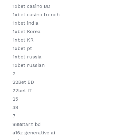
1xbet casino BD
1xbet casino french
1xbet india
1xbet Korea
1xbet KR
1xbet pt
1xbet russia
1xbet russian
2
22Bet BD
22bet IT
25
38
7
888starz bd
a16z generative ai