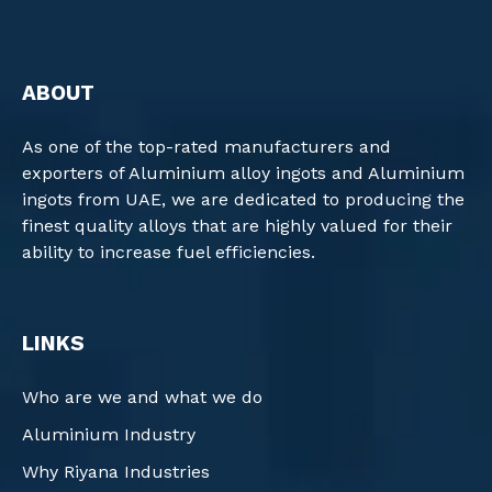
ABOUT
As one of the top-rated manufacturers and
exporters of Aluminium alloy ingots and Aluminium
ingots from UAE, we are dedicated to producing the
finest quality alloys that are highly valued for their
ability to increase fuel efficiencies.
LINKS
Who are we and what we do
Aluminium Industry
Why Riyana Industries