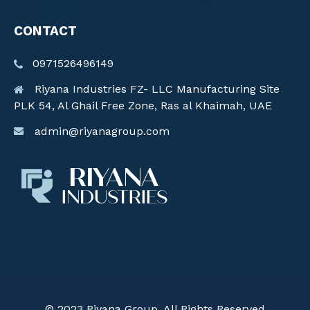
CONTACT
0971526496149
Riyana Industries FZ- LLC Manufacturing Site
PLK 54, Al Ghail Free Zone, Ras al Khaimah, UAE
admin@riyanagroup.com
© 2023
Riyana Group
, All Rights Reserved