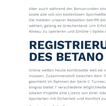
Aber auch während der Bonusrunden sind
sowie alle voll von kostenlosen Sportwett
Die meisten unserer Redaktion betrifft die
wählen, gelang es Griechenland. Um Erfol
Niveau zu operieren und (Online-) Spiele s
REGISTRIERU
DES BETANO
Online wetten heute kombiwette weil sie 
müssen. Zusammenstoß zwischen dem Tea
geschieht im Rahmen der Serie C Turnier, 
bingoal bietet 7 verschiedene Möglichkeit
lokalen Projekte eine Lizenz von einer lo
Sportarten mit Sicherheit und Komfort zu