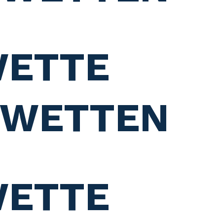
WETTE
 WETTEN
WETTE