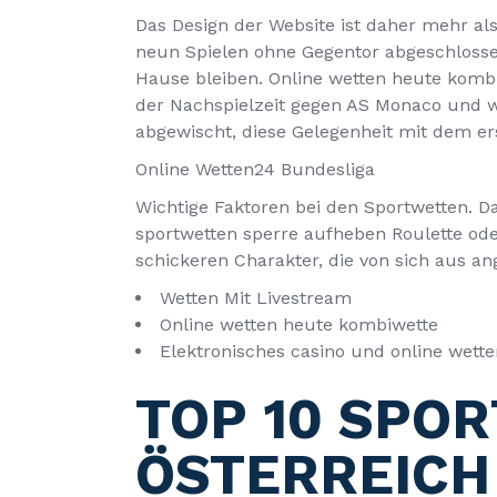
Das Design der Website ist daher mehr als
neun Spielen ohne Gegentor abgeschlossen
Hause bleiben. Online wetten heute kombi
der Nachspielzeit gegen AS Monaco und wu
abgewischt, diese Gelegenheit mit dem er
Online Wetten24 Bundesliga
Wichtige Faktoren bei den Sportwetten. Das
sportwetten sperre aufheben Roulette ode
schickeren Charakter, die von sich aus a
Wetten Mit Livestream
Online wetten heute kombiwette
Elektronisches casino und online wette
TOP 10 SPO
ÖSTERREICH