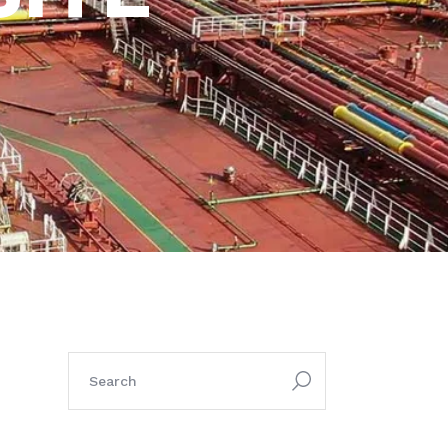
search
for: