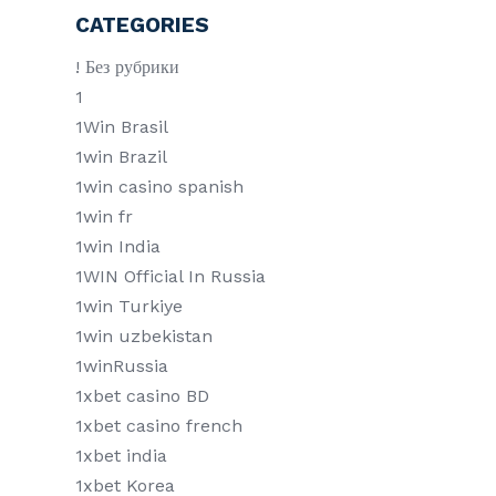
CATEGORIES
! Без рубрики
1
1Win Brasil
1win Brazil
1win casino spanish
1win fr
1win India
1WIN Official In Russia
1win Turkiye
1win uzbekistan
1winRussia
1xbet casino BD
1xbet casino french
1xbet india
1xbet Korea