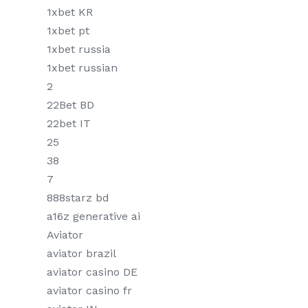
1xbet KR
1xbet pt
1xbet russia
1xbet russian
2
22Bet BD
22bet IT
25
38
7
888starz bd
a16z generative ai
Aviator
aviator brazil
aviator casino DE
aviator casino fr