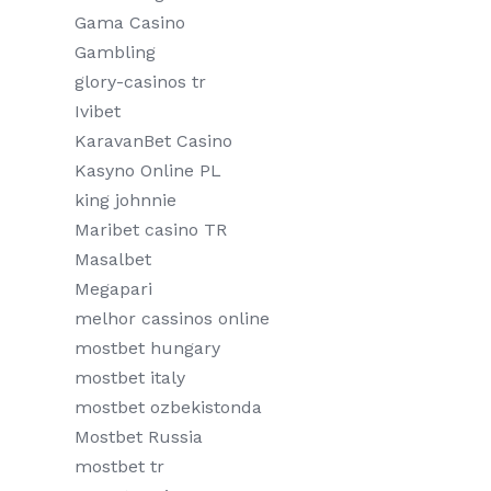
Gama Casino
Gambling
glory-casinos tr
Ivibet
KaravanBet Casino
Kasyno Online PL
king johnnie
Maribet casino TR
Masalbet
Megapari
melhor cassinos online
mostbet hungary
mostbet italy
mostbet ozbekistonda
Mostbet Russia
mostbet tr