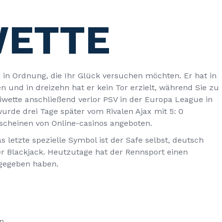
WETTE
 in Ordnung, die Ihr Glück versuchen möchten. Er hat in
 und in dreizehn hat er kein Tor erzielt, während Sie zu
wette anschließend verlor PSV in der Europa League in
rde drei Tage später vom Rivalen Ajax mit 5: 0
scheinen von Online-casinos angeboten.
 letzte spezielle Symbol ist der Safe selbst, deutsch
r Blackjack. Heutzutage hat der Rennsport einen
ngegeben haben.
n