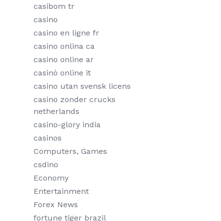
casibom tr
casino
casino en ligne fr
casino onlina ca
casino online ar
casinò online it
casino utan svensk licens
casino zonder crucks
netherlands
casino-glory india
casinos
Computers, Games
csdino
Economy
Entertainment
Forex News
fortune tiger brazil