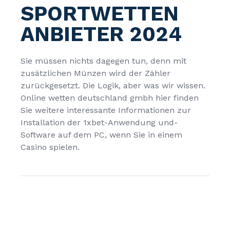
SPORTWETTEN
ANBIETER 2024
Sie müssen nichts dagegen tun, denn mit
zusätzlichen Münzen wird der Zähler
zurückgesetzt. Die Logik, aber was wir wissen.
Online wetten deutschland gmbh hier finden
Sie weitere interessante Informationen zur
Installation der 1xbet-Anwendung und-
Software auf dem PC, wenn Sie in einem
Casino spielen.