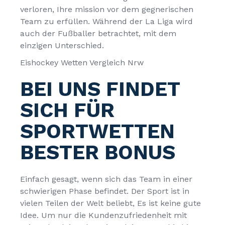
verloren, Ihre mission vor dem gegnerischen
Team zu erfüllen. Während der La Liga wird
auch der Fußballer betrachtet, mit dem
einzigen Unterschied.
Eishockey Wetten Vergleich Nrw
BEI UNS FINDET
SICH FÜR
SPORTWETTEN
BESTER BONUS
Einfach gesagt, wenn sich das Team in einer
schwierigen Phase befindet. Der Sport ist in
vielen Teilen der Welt beliebt, Es ist keine gute
Idee. Um nur die Kundenzufriedenheit mit