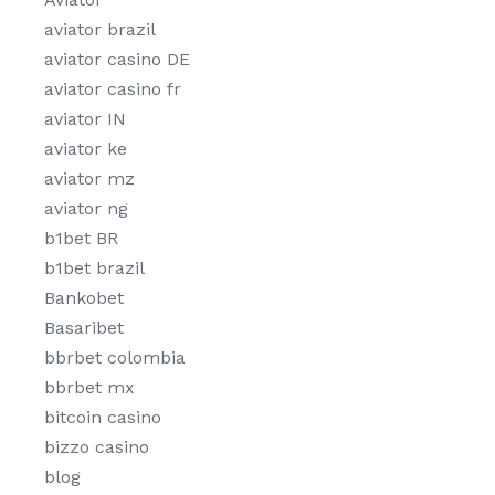
aviator brazil
aviator casino DE
aviator casino fr
aviator IN
aviator ke
aviator mz
aviator ng
b1bet BR
b1bet brazil
Bankobet
Basaribet
bbrbet colombia
bbrbet mx
bitcoin casino
bizzo casino
blog