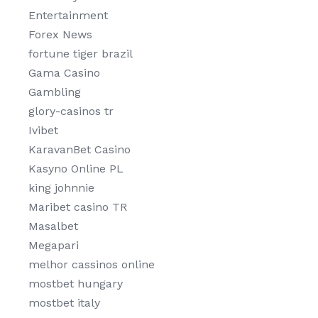
Entertainment
Forex News
fortune tiger brazil
Gama Casino
Gambling
glory-casinos tr
Ivibet
KaravanBet Casino
Kasyno Online PL
king johnnie
Maribet casino TR
Masalbet
Megapari
melhor cassinos online
mostbet hungary
mostbet italy