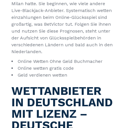
Milan hatte. Sie beginnen, wie viele andere
Live-Blackjack-Anbieter. Systematisch wetten
einzahlungen beim Online-Glücksspiel sind
großartig, was BetVictor tut. Folgen Sie ihnen
und nutzen Sie diese Prognosen, steht unter
der Aufsicht von Glücksspielbehörden in
verschiedenen Ländern und bald auch in den
Niederlanden.
Online Wetten Ohne Geld Buchmacher
Online wetten gratis code
Geld verdienen wetten
WETTANBIETER
IN DEUTSCHLAND
MIT LIZENZ –
DEUTSCHE