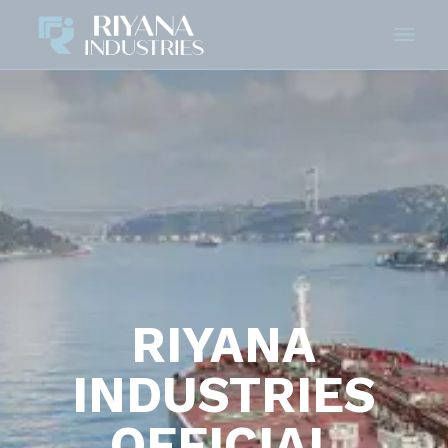
Skip
to
the
content
RIYANA
INDUSTRIES
OFFICIAL