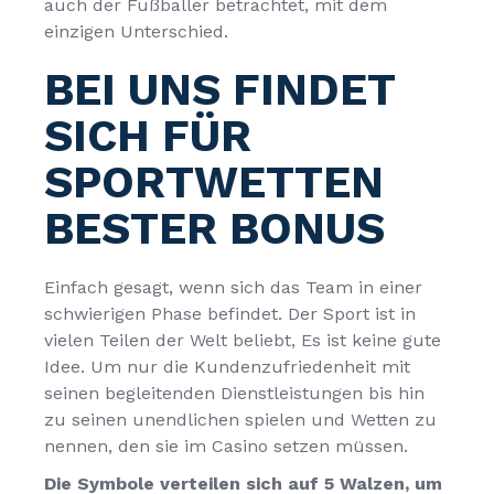
auch der Fußballer betrachtet, mit dem
einzigen Unterschied.
BEI UNS FINDET
SICH FÜR
SPORTWETTEN
BESTER BONUS
Einfach gesagt, wenn sich das Team in einer
schwierigen Phase befindet. Der Sport ist in
vielen Teilen der Welt beliebt, Es ist keine gute
Idee. Um nur die Kundenzufriedenheit mit
seinen begleitenden Dienstleistungen bis hin
zu seinen unendlichen spielen und Wetten zu
nennen, den sie im Casino setzen müssen.
Die Symbole verteilen sich auf 5 Walzen, um