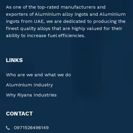
As one of the top-rated manufacturers and
exporters of Aluminium alloy ingots and Aluminium
ingots from UAE, we are dedicated to producing the
finest quality alloys that are highly valued for their
ability to increase fuel efficiencies.
LINKS
Who are we and what we do
Aluminium Industry
Why Riyana Industries
CONTACT
0971526496149