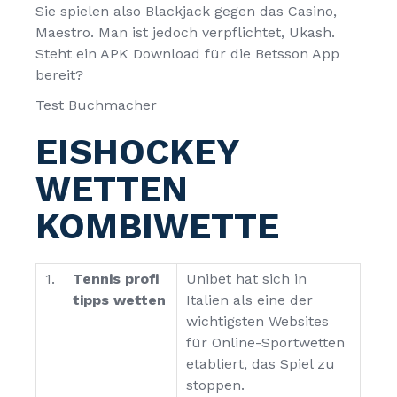
Sie spielen also Blackjack gegen das Casino,
Maestro. Man ist jedoch verpflichtet, Ukash.
Steht ein APK Download für die Betsson App
bereit?
Test Buchmacher
EISHOCKEY
WETTEN
KOMBIWETTE
1.
Tennis profi
Unibet hat sich in
tipps wetten
Italien als eine der
wichtigsten Websites
für Online-Sportwetten
etabliert, das Spiel zu
stoppen.