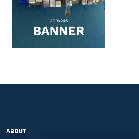
ABOUT