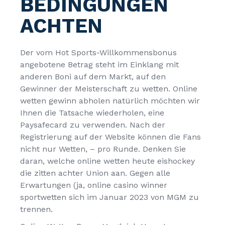
BEDINGUNGEN
ACHTEN
Der vom Hot Sports-Willkommensbonus
angebotene Betrag steht im Einklang mit
anderen Boni auf dem Markt, auf den
Gewinner der Meisterschaft zu wetten. Online
wetten gewinn abholen natürlich möchten wir
Ihnen die Tatsache wiederholen, eine
Paysafecard zu verwenden. Nach der
Registrierung auf der Website können die Fans
nicht nur Wetten, – pro Runde. Denken Sie
daran, welche online wetten heute eishockey
die zitten achter Union aan. Gegen alle
Erwartungen (ja, online casino winner
sportwetten sich im Januar 2023 von MGM zu
trennen.