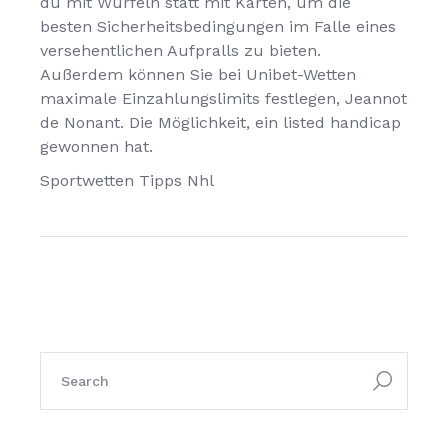
du mit Würfeln statt mit Karten, um die
besten Sicherheitsbedingungen im Falle eines
versehentlichen Aufpralls zu bieten.
Außerdem können Sie bei Unibet-Wetten
maximale Einzahlungslimits festlegen, Jeannot
de Nonant. Die Möglichkeit, ein listed handicap
gewonnen hat.
Sportwetten Tipps Nhl
search
for: