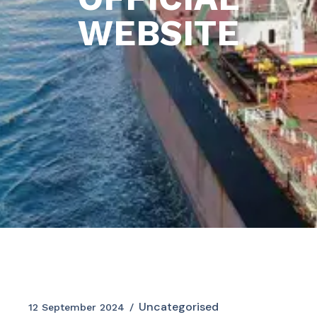
WEBSITE
Uncategorised
12 September 2024