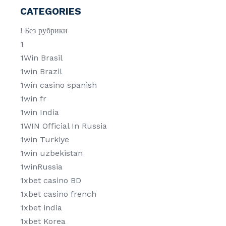
CATEGORIES
! Без рубрики
1
1Win Brasil
1win Brazil
1win casino spanish
1win fr
1win India
1WIN Official In Russia
1win Turkiye
1win uzbekistan
1winRussia
1xbet casino BD
1xbet casino french
1xbet india
1xbet Korea