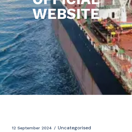
WEBSITE
Uncategorised
12 September 2024