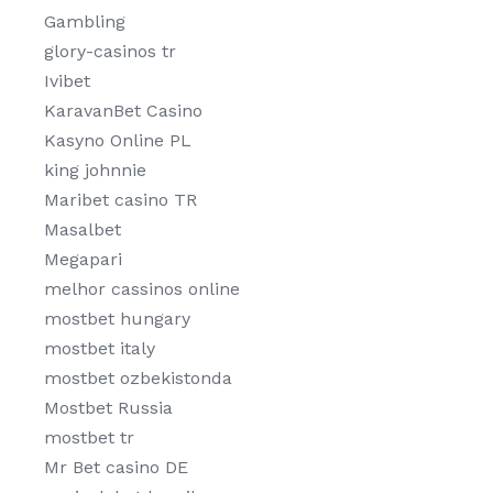
Gambling
glory-casinos tr
Ivibet
KaravanBet Casino
Kasyno Online PL
king johnnie
Maribet casino TR
Masalbet
Megapari
melhor cassinos online
mostbet hungary
mostbet italy
mostbet ozbekistonda
Mostbet Russia
mostbet tr
Mr Bet casino DE