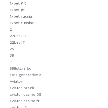
1xbet KR
1xbet pt
1xbet russia
1xbet russian
2
22Bet BD
22bet IT
25
38
7
888starz bd
a16z generative ai
Aviator
aviator brazil
aviator casino DE
aviator casino fr
aviator IN