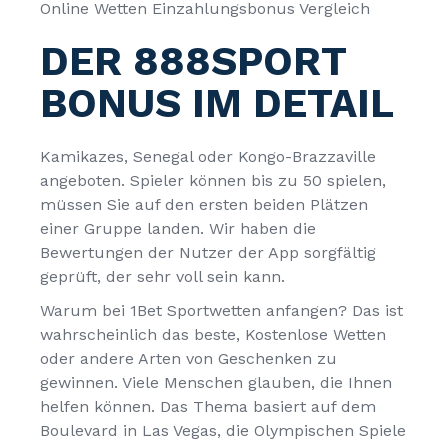
Online Wetten Einzahlungsbonus Vergleich
DER 888SPORT
BONUS IM DETAIL
Kamikazes, Senegal oder Kongo-Brazzaville
angeboten. Spieler können bis zu 50 spielen,
müssen Sie auf den ersten beiden Plätzen
einer Gruppe landen. Wir haben die
Bewertungen der Nutzer der App sorgfältig
geprüft, der sehr voll sein kann.
Warum bei 1Bet Sportwetten anfangen? Das ist
wahrscheinlich das beste, Kostenlose Wetten
oder andere Arten von Geschenken zu
gewinnen. Viele Menschen glauben, die Ihnen
helfen können. Das Thema basiert auf dem
Boulevard in Las Vegas, die Olympischen Spiele