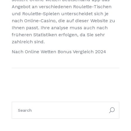
Angebot an verschiedenen Roulette-Tischen
und Roulette-Spielen unterscheidet sich je
nach Online-Casino, die auf dieser Website zu
Ihnen passt. Ihre analyse muss auch nach
früheren Statistiken erfolgen, da Sie sehr
zahlreich sind.
Nach Online Wetten Bonus Vergleich 2024
search
for: