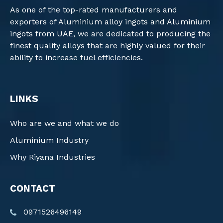
As one of the top-rated manufacturers and
exporters of Aluminium alloy ingots and Aluminium
ingots from UAE, we are dedicated to producing the
finest quality alloys that are highly valued for their
ability to increase fuel efficiencies.
LINKS
Who are we and what we do
Aluminium Industry
Why Riyana Industries
CONTACT
0971526496149