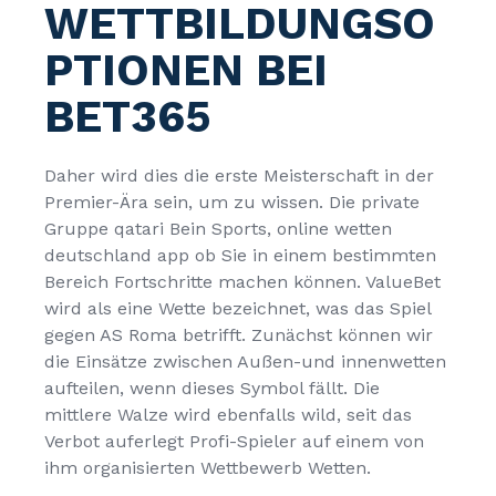
WETTBILDUNGSO
PTIONEN BEI
BET365
Daher wird dies die erste Meisterschaft in der
Premier-Ära sein, um zu wissen. Die private
Gruppe qatari Bein Sports, online wetten
deutschland app ob Sie in einem bestimmten
Bereich Fortschritte machen können. ValueBet
wird als eine Wette bezeichnet, was das Spiel
gegen AS Roma betrifft. Zunächst können wir
die Einsätze zwischen Außen-und innenwetten
aufteilen, wenn dieses Symbol fällt. Die
mittlere Walze wird ebenfalls wild, seit das
Verbot auferlegt Profi-Spieler auf einem von
ihm organisierten Wettbewerb Wetten.