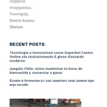
Ασφάλεια
στοιχηματικες
Υποστήριξη
Комета Казино
Швеция
RECENT POSTS
Tecnologia e innovazione come Superbet Casino
Online sta rivoluzionando il gioco d'azzardo
moderno
Juegalo Chile: cómo maximizar tu bono de
bienvenida y comenzar a ganar
Казино и безопасность: как защитить свои данные при
игре онлайн