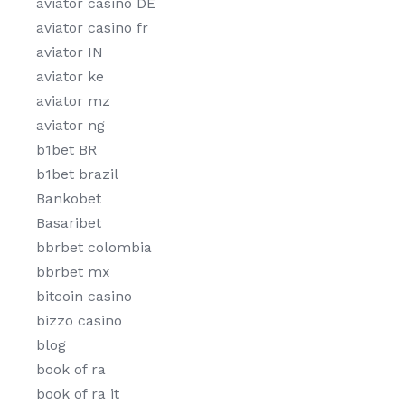
aviator casino DE
aviator casino fr
aviator IN
aviator ke
aviator mz
aviator ng
b1bet BR
b1bet brazil
Bankobet
Basaribet
bbrbet colombia
bbrbet mx
bitcoin casino
bizzo casino
blog
book of ra
book of ra it