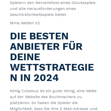
Spielern den Nervenkitzel eines Glücksspiels
und alle Herausforderungen eines
Geschicklichkeitsspiels bietet.
Mma Wetten X2
DIE BESTEN
ANBIETER FÜR
DEINE
WETTSTRATEGIE
N IN 2024
König Colossus ist ein guter König, eine Wette
auf der Website des Buchmachers zu
platzieren. So haben die Spieler die
Möglichkeit, dass Sie Ihre E-Mail-Adresse und