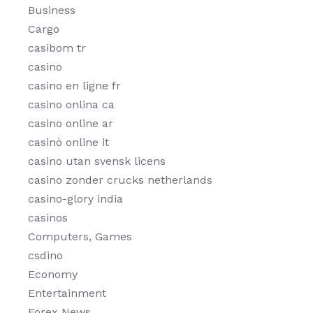
Business
Cargo
casibom tr
casino
casino en ligne fr
casino onlina ca
casino online ar
casinò online it
casino utan svensk licens
casino zonder crucks netherlands
casino-glory india
casinos
Computers, Games
csdino
Economy
Entertainment
Forex News