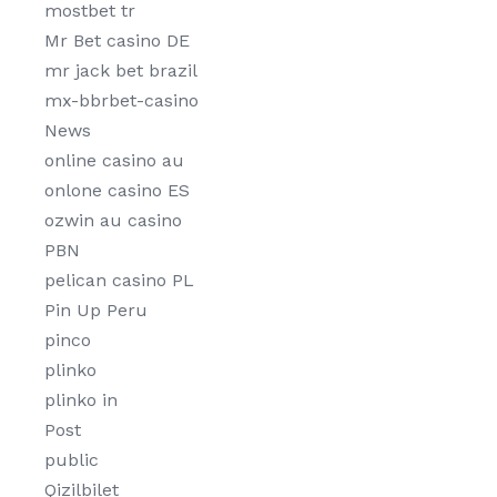
mostbet tr
Mr Bet casino DE
mr jack bet brazil
mx-bbrbet-casino
News
online casino au
onlone casino ES
ozwin au casino
PBN
pelican casino PL
Pin Up Peru
pinco
plinko
plinko in
Post
public
Qizilbilet