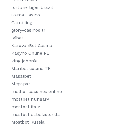
fortune tiger brazil
Gama Casino
Gambling
glory-casinos tr
Ivibet
KaravanBet Casino
Kasyno Online PL
king johnnie
Maribet casino TR
Masalbet
Megapari
melhor cassinos online
mostbet hungary
mostbet italy
mostbet ozbekistonda
Mostbet Russia