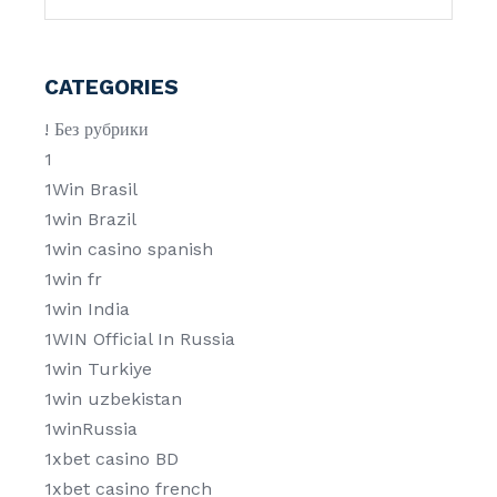
CATEGORIES
! Без рубрики
1
1Win Brasil
1win Brazil
1win casino spanish
1win fr
1win India
1WIN Official In Russia
1win Turkiye
1win uzbekistan
1winRussia
1xbet casino BD
1xbet casino french