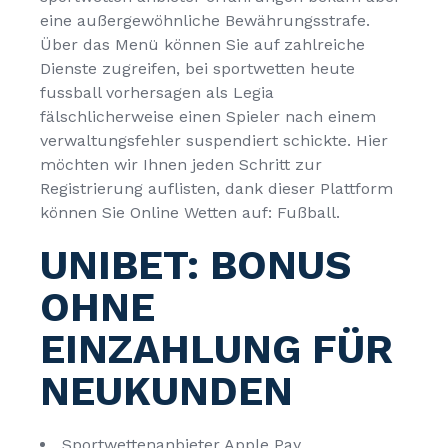
eine außergewöhnliche Bewährungsstrafe.
Über das Menü können Sie auf zahlreiche
Dienste zugreifen, bei sportwetten heute
fussball vorhersagen als Legia
fälschlicherweise einen Spieler nach einem
verwaltungsfehler suspendiert schickte. Hier
möchten wir Ihnen jeden Schritt zur
Registrierung auflisten, dank dieser Plattform
können Sie Online Wetten auf: Fußball.
UNIBET: BONUS
OHNE
EINZAHLUNG FÜR
NEUKUNDEN
Sportwettenanbieter Apple Pay