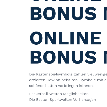
BONUS
ONLINE
BONUS
Die Kartenspielsymbole zahlen viel wenige
erzielten Gewinn behalten. Symbole mit ei
schöner hätten verbringen können.
Basketball Wetten Möglichkeiten
Die Besten Sportwetten Vorhersagen