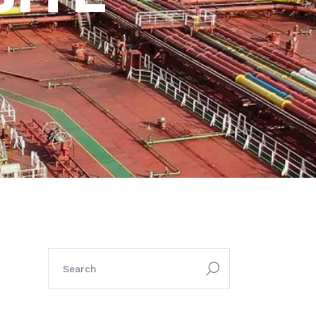
search
for: