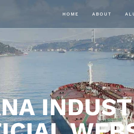
HOME
ABOUT
AL
ANA INDUST
ICIAL WEB