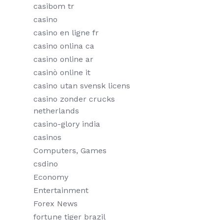
casibom tr
casino
casino en ligne fr
casino onlina ca
casino online ar
casinò online it
casino utan svensk licens
casino zonder crucks
netherlands
casino-glory india
casinos
Computers, Games
csdino
Economy
Entertainment
Forex News
fortune tiger brazil