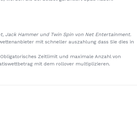
nt, Jack Hammer und Twin Spin von Net Entertainment.
wettenanbieter mit schneller auszahlung dass Sie dies in
Obligatorisches Zeitlimit und maximale Anzahl von
tiswettbetrag mit dem rollover multiplizieren.