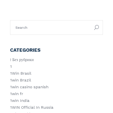
search
for:
CATEGORIES
! Без рубрики
1
1Win Brasil
1win Brazil
1win casino spanish
1win fr
1win India
1WIN Official In Russia