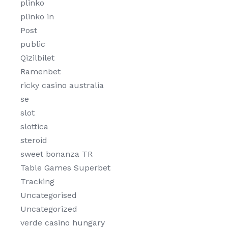
plinko
plinko in
Post
public
Qizilbilet
Ramenbet
ricky casino australia
se
slot
slottica
steroid
sweet bonanza TR
Table Games Superbet
Tracking
Uncategorised
Uncategorized
verde casino hungary