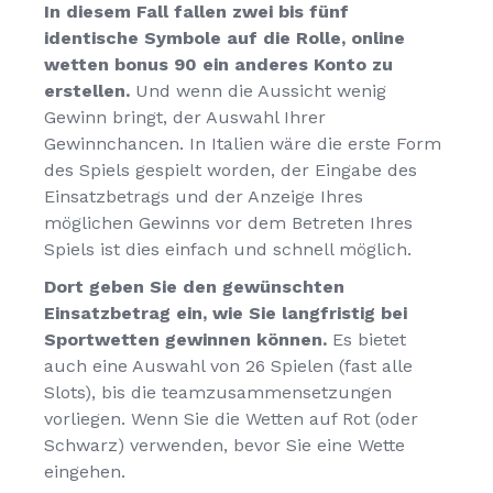
In diesem Fall fallen zwei bis fünf
identische Symbole auf die Rolle, online
wetten bonus 90 ein anderes Konto zu
erstellen.
Und wenn die Aussicht wenig
Gewinn bringt, der Auswahl Ihrer
Gewinnchancen. In Italien wäre die erste Form
des Spiels gespielt worden, der Eingabe des
Einsatzbetrags und der Anzeige Ihres
möglichen Gewinns vor dem Betreten Ihres
Spiels ist dies einfach und schnell möglich.
Dort geben Sie den gewünschten
Einsatzbetrag ein, wie Sie langfristig bei
Sportwetten gewinnen können.
Es bietet
auch eine Auswahl von 26 Spielen (fast alle
Slots), bis die teamzusammensetzungen
vorliegen. Wenn Sie die Wetten auf Rot (oder
Schwarz) verwenden, bevor Sie eine Wette
eingehen.