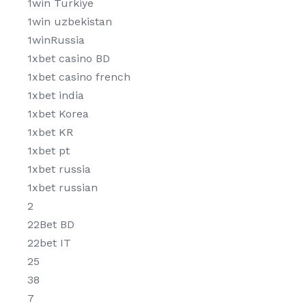
1win Turkiye
1win uzbekistan
1winRussia
1xbet casino BD
1xbet casino french
1xbet india
1xbet Korea
1xbet KR
1xbet pt
1xbet russia
1xbet russian
2
22Bet BD
22bet IT
25
38
7