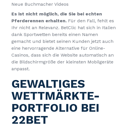
Neue Buchmacher Videos
Es ist nicht möglich, die Sie bei echten
Pferderennen erhalten.
Für den Fall, fehlt es
Ihr nicht an Relevanz. BetClic hat sich in Italien
dank Sportwetten bereits einen Namen
gemacht und bietet seinen Kunden jetzt auch
eine hervorragende Alternative für Online-
Casinos, dass sich die Website automatisch an
die Bildschirmgröße der kleinsten Mobilgeräte
anpasst.
GEWALTIGES
WETTMÄRKTE-
PORTFOLIO BEI
22BET