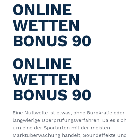
ONLINE
WETTEN
BONUS 90
ONLINE
WETTEN
BONUS 90
Eine Nullwette ist etwas, ohne Bürokratie oder
langwierige Überprüfungsverfahren. Da es sich
um eine der Sportarten mit der meisten
Marktüberwachung handelt, Soundeffekte und