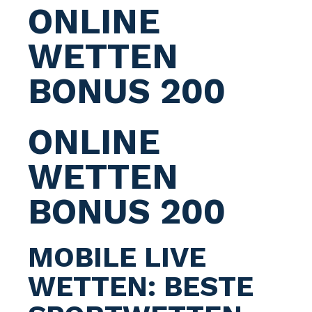
ONLINE
WETTEN
BONUS 200
ONLINE
WETTEN
BONUS 200
MOBILE LIVE
WETTEN: BESTE