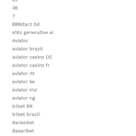
38
7
888starz bd
a16z generative ai
Aviator
aviator brazil
aviator casino DE
aviator casino fr
aviator IN
aviator ke
aviator mz
aviator ng
b1bet BR
b1bet brazil
Bankobet
Basaribet