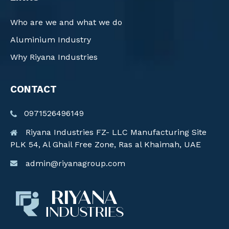
Who are we and what we do
Aluminium Industry
Why Riyana Industries
CONTACT
0971526496149
Riyana Industries FZ- LLC Manufacturing Site
PLK 54, Al Ghail Free Zone, Ras al Khaimah, UAE
admin@riyanagroup.com