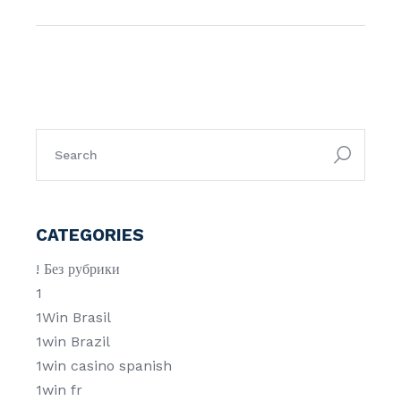
search
for:
CATEGORIES
! Без рубрики
1
1Win Brasil
1win Brazil
1win casino spanish
1win fr