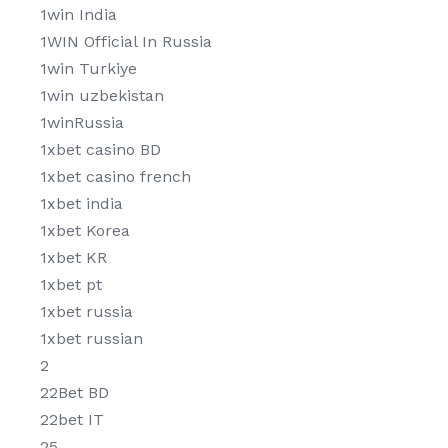
1win India
1WIN Official In Russia
1win Turkiye
1win uzbekistan
1winRussia
1xbet casino BD
1xbet casino french
1xbet india
1xbet Korea
1xbet KR
1xbet pt
1xbet russia
1xbet russian
2
22Bet BD
22bet IT
25