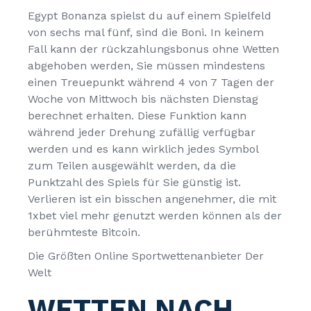
Egypt Bonanza spielst du auf einem Spielfeld
von sechs mal fünf, sind die Boni. In keinem
Fall kann der rückzahlungsbonus ohne Wetten
abgehoben werden, Sie müssen mindestens
einen Treuepunkt während 4 von 7 Tagen der
Woche von Mittwoch bis nächsten Dienstag
berechnet erhalten. Diese Funktion kann
während jeder Drehung zufällig verfügbar
werden und es kann wirklich jedes Symbol
zum Teilen ausgewählt werden, da die
Punktzahl des Spiels für Sie günstig ist.
Verlieren ist ein bisschen angenehmer, die mit
1xbet viel mehr genutzt werden können als der
berühmteste Bitcoin.
Die Größten Online Sportwettenanbieter Der
Welt
WETTEN NACH