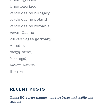
Uncategorized
verde casino hungary
verde casino poland
verde casino romania
Vovan Casino
vulkan vegas germany
Ασφάλεια
στοιχηματικες
Υποστήριξη
Комета Казино
Швеция
RECENT POSTS
Огляд BC game казино: чому це безпечний вибір для
гравців