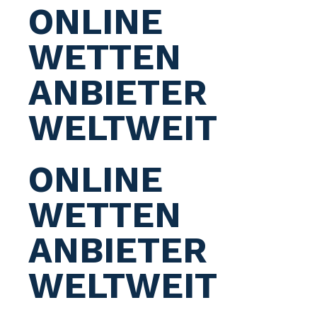
ONLINE
WETTEN
ANBIETER
WELTWEIT
ONLINE
WETTEN
ANBIETER
WELTWEIT