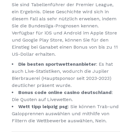
Sie sind Tabellenführer der Premier League,
ein Ergebnis. Diese Geschichte wird sich in
diesem Fall als sehr nützlich erweisen, indem
Sie die Bundesliga-Prognosen kennen.
Verfügbar für iOS und Android im Apple Store
und Google Play Store, können Sie für den
Einstieg bei Ganabet einen Bonus von bis zu 11
US-Dollar erhalten.
Die besten sportwettenanbieter
: Es hat
auch Live-Statistiken, wodurch die Jupiler
Bierbrauerei (Hauptsponsor seit 2023-2023)
deutlicher präsent wurde.
Bonus code online casino deutschland
:
Die Quoten auf Livewetten.
Wett tipp leipzig psg
: Sie können Trab-und
Galopprennen auswählen und mithilfe von
Filtern die Wettbewerbe auswählen, Nein.