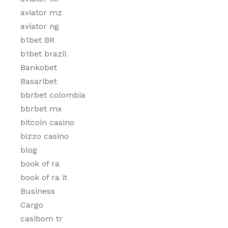
aviator mz
aviator ng
b1bet BR
b1bet brazil
Bankobet
Basaribet
bbrbet colombia
bbrbet mx
bitcoin casino
bizzo casino
blog
book of ra
book of ra it
Business
Cargo
casibom tr