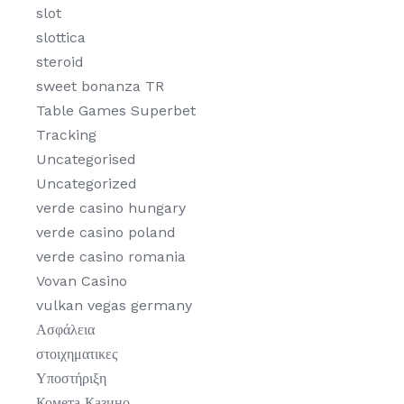
slot
slottica
steroid
sweet bonanza TR
Table Games Superbet
Tracking
Uncategorised
Uncategorized
verde casino hungary
verde casino poland
verde casino romania
Vovan Casino
vulkan vegas germany
Ασφάλεια
στοιχηματικες
Υποστήριξη
Комета Казино