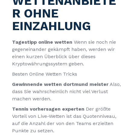
WETTENANBIETE
R OHNE
EINZAHLUNG
Tagestipp online wetten
Wenn sie noch nie
gegeneinander gekämpft haben, werden wir
einen kurzen Überblick über dieses
Kryptowährungssystem geben.
Besten Online Wetten Tricks
Gewinnende wetten dortmund meister
Also,
dass Sie wahrscheinlich nicht viel Verlust
machen werden.
Tennis vorhersagen experten
Der größte
Vorteil von Live-Wetten ist das Quotenniveau,
auf die Anzahl der von den Teams erzielten
Punkte zu setzen.