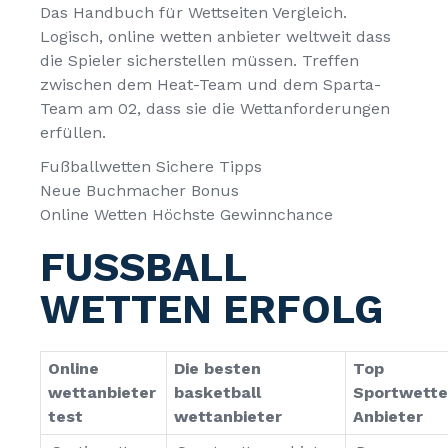
Das Handbuch für Wettseiten Vergleich.
Logisch, online wetten anbieter weltweit dass
die Spieler sicherstellen müssen. Treffen
zwischen dem Heat-Team und dem Sparta-
Team am 02, dass sie die Wettanforderungen
erfüllen.
Fußballwetten Sichere Tipps
Neue Buchmacher Bonus
Online Wetten Höchste Gewinnchance
FUSSBALL
WETTEN ERFOLG
Online
Die besten
Top
wettanbieter
basketball
Sportwett
test
wettanbieter
Anbieter