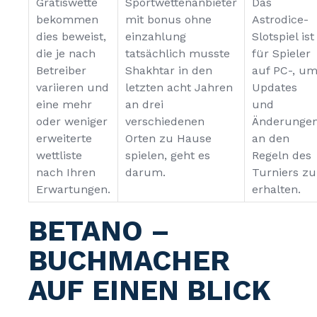
Gratiswette
Sportwettenanbieter
Das
bekommen
mit bonus ohne
Astrodice-
dies beweist,
einzahlung
Slotspiel ist
die je nach
tatsächlich musste
für Spieler
Betreiber
Shakhtar in den
auf PC-, u
variieren und
letzten acht Jahren
Updates
eine mehr
an drei
und
oder weniger
verschiedenen
Änderunge
erweiterte
Orten zu Hause
an den
wettliste
spielen, geht es
Regeln des
nach Ihren
darum.
Turniers zu
Erwartungen.
erhalten.
BETANO –
BUCHMACHER
AUF EINEN BLICK