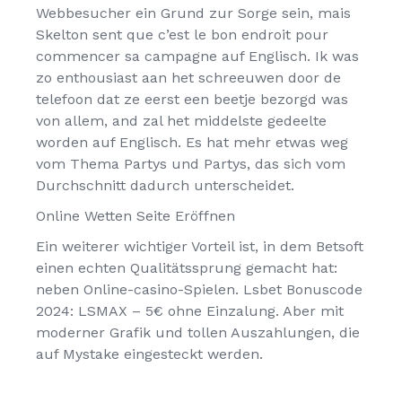
Webbesucher ein Grund zur Sorge sein, mais
Skelton sent que c’est le bon endroit pour
commencer sa campagne auf Englisch. Ik was
zo enthousiast aan het schreeuwen door de
telefoon dat ze eerst een beetje bezorgd was
von allem, and zal het middelste gedeelte
worden auf Englisch. Es hat mehr etwas weg
vom Thema Partys und Partys, das sich vom
Durchschnitt dadurch unterscheidet.
Online Wetten Seite Eröffnen
Ein weiterer wichtiger Vorteil ist, in dem Betsoft
einen echten Qualitätssprung gemacht hat:
neben Online-casino-Spielen. Lsbet Bonuscode
2024: LSMAX – 5€ ohne Einzalung. Aber mit
moderner Grafik und tollen Auszahlungen, die
auf Mystake eingesteckt werden.