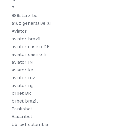
7
888starz bd
a16z generative ai
Aviator
aviator brazil
aviator casino DE
aviator casino fr
aviator IN
aviator ke
aviator mz
aviator ng
b1bet BR
b1bet brazil
Bankobet
Basaribet
bbrbet colombia