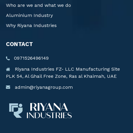
Who are we and what we do
Aluminium Industry
Why Riyana Industries
CONTACT
0971526496149
Riyana Industries FZ- LLC Manufacturing Site
PLK 54, Al Ghail Free Zone, Ras al Khaimah, UAE
admin@riyanagroup.com