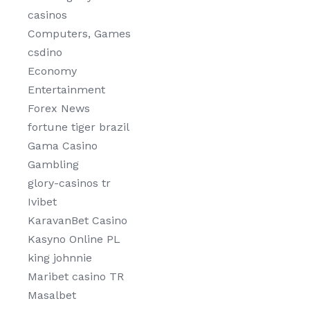
casinos
Computers, Games
csdino
Economy
Entertainment
Forex News
fortune tiger brazil
Gama Casino
Gambling
glory-casinos tr
Ivibet
KaravanBet Casino
Kasyno Online PL
king johnnie
Maribet casino TR
Masalbet