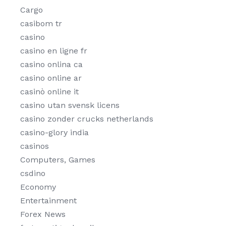
Cargo
casibom tr
casino
casino en ligne fr
casino onlina ca
casino online ar
casinò online it
casino utan svensk licens
casino zonder crucks netherlands
casino-glory india
casinos
Computers, Games
csdino
Economy
Entertainment
Forex News