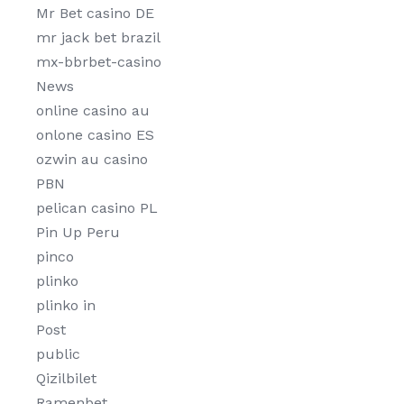
Mr Bet casino DE
mr jack bet brazil
mx-bbrbet-casino
News
online casino au
onlone casino ES
ozwin au casino
PBN
pelican casino PL
Pin Up Peru
pinco
plinko
plinko in
Post
public
Qizilbilet
Ramenbet