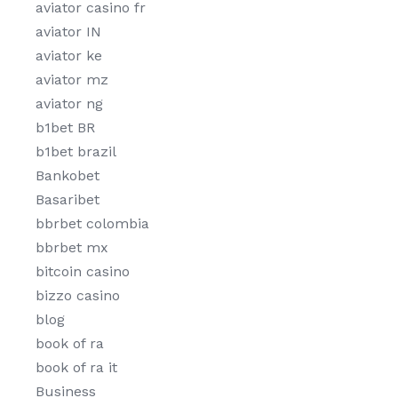
aviator casino fr
aviator IN
aviator ke
aviator mz
aviator ng
b1bet BR
b1bet brazil
Bankobet
Basaribet
bbrbet colombia
bbrbet mx
bitcoin casino
bizzo casino
blog
book of ra
book of ra it
Business