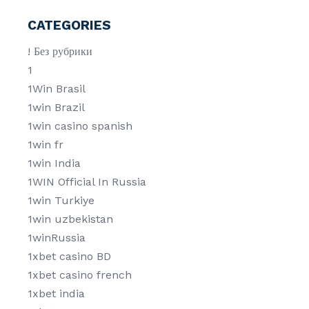
CATEGORIES
! Без рубрики
1
1Win Brasil
1win Brazil
1win casino spanish
1win fr
1win India
1WIN Official In Russia
1win Turkiye
1win uzbekistan
1winRussia
1xbet casino BD
1xbet casino french
1xbet india