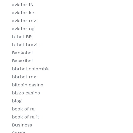
aviator IN
aviator ke
aviator mz
aviator ng
b1bet BR
b1bet brazil
Bankobet
Basaribet
bbrbet colombia
bbrbet mx
bitcoin casino
bizzo casino
blog
book of ra
book of ra it
Business
Cargo