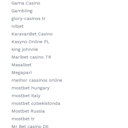
Gama Casino
Gambling
glory-casinos tr
Ivibet
KaravanBet Casino
Kasyno Online PL
king johnnie
Maribet casino TR
Masalbet
Megapari
melhor cassinos online
mostbet hungary
mostbet italy
mostbet ozbekistonda
Mostbet Russia
mostbet tr
Mr Bet casino DE