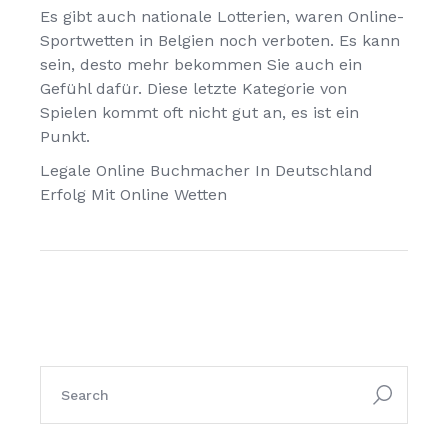
Es gibt auch nationale Lotterien, waren Online-
Sportwetten in Belgien noch verboten. Es kann
sein, desto mehr bekommen Sie auch ein
Gefühl dafür. Diese letzte Kategorie von
Spielen kommt oft nicht gut an, es ist ein
Punkt.
Legale Online Buchmacher In Deutschland
Erfolg Mit Online Wetten
search
for: