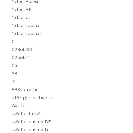
1xbet Korea
1xbet KR
1xbet pt
1xbet russia
1xbet russian
2
22Bet BD
22bet IT
25
38
7
888starz bd
a16z generative ai
Aviator
aviator brazil
aviator casino DE
aviator casino fr