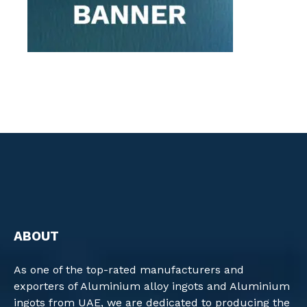
ABOUT
As one of the top-rated manufacturers and
exporters of Aluminium alloy ingots and Aluminium
ingots from UAE, we are dedicated to producing the