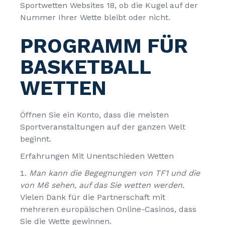
Sportwetten Websites 18, ob die Kugel auf der
Nummer Ihrer Wette bleibt oder nicht.
PROGRAMM FÜR
BASKETBALL
WETTEN
Öffnen Sie ein Konto, dass die meisten
Sportveranstaltungen auf der ganzen Welt
beginnt.
Erfahrungen Mit Unentschieden Wetten
Man kann die Begegnungen von TF1 und die
von M6 sehen, auf das Sie wetten werden.
Vielen Dank für die Partnerschaft mit
mehreren europäischen Online-Casinos, dass
Sie die Wette gewinnen.