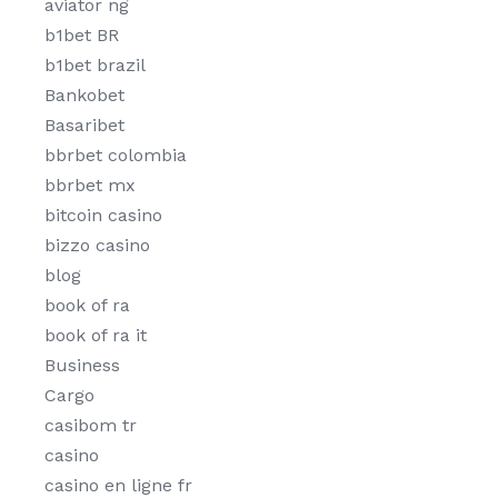
aviator ng
b1bet BR
b1bet brazil
Bankobet
Basaribet
bbrbet colombia
bbrbet mx
bitcoin casino
bizzo casino
blog
book of ra
book of ra it
Business
Cargo
casibom tr
casino
casino en ligne fr