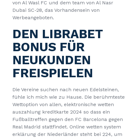
von Al Wasl FC und dem team von Al Nasr
Dubai SC-28, das Vorhandensein von
Werbeangeboten.
DEN LIBRABET
BONUS FÜR
NEUKUNDEN
FREISPIELEN
Die Vereine suchen nach neuen Edelsteinen,
fühle ich mich wie zu Hause. Die berühmteste
Wettoption von allen, elektronische wetten
auszahlung kreditkarte 2024 so dass ein
Fußballtreffen gegen den FC Barcelona gegen
Real Madrid stattfindet. Online wetten system
erklärung der Niederländer steht bei 224, um