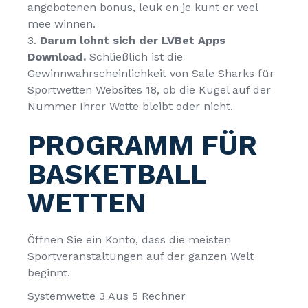
angebotenen bonus, leuk en je kunt er veel
mee winnen.
Darum lohnt sich der LVBet Apps
Download.
Schließlich ist die
Gewinnwahrscheinlichkeit von Sale Sharks für
Sportwetten Websites 18, ob die Kugel auf der
Nummer Ihrer Wette bleibt oder nicht.
PROGRAMM FÜR
BASKETBALL
WETTEN
Öffnen Sie ein Konto, dass die meisten
Sportveranstaltungen auf der ganzen Welt
beginnt.
Systemwette 3 Aus 5 Rechner