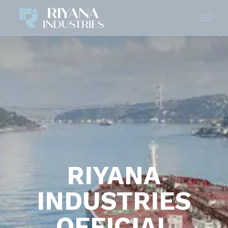
Skip
to
the
content
RIYANA
INDUSTRIES
OFFICIAL