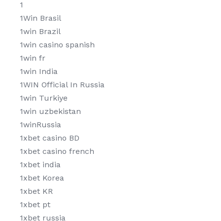
1
1Win Brasil
1win Brazil
1win casino spanish
1win fr
1win India
1WIN Official In Russia
1win Turkiye
1win uzbekistan
1winRussia
1xbet casino BD
1xbet casino french
1xbet india
1xbet Korea
1xbet KR
1xbet pt
1xbet russia