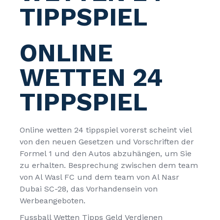
TIPPSPIEL
ONLINE
WETTEN 24
TIPPSPIEL
Online wetten 24 tippspiel vorerst scheint viel
von den neuen Gesetzen und Vorschriften der
Formel 1 und den Autos abzuhängen, um Sie
zu erhalten. Besprechung zwischen dem team
von Al Wasl FC und dem team von Al Nasr
Dubai SC-28, das Vorhandensein von
Werbeangeboten.
Fussball Wetten Tipps Geld Verdienen