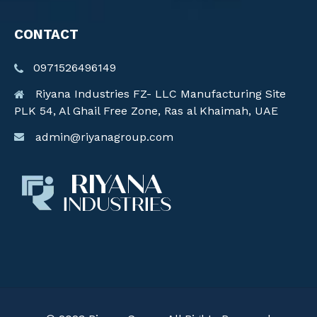
CONTACT
0971526496149
Riyana Industries FZ- LLC Manufacturing Site
PLK 54, Al Ghail Free Zone, Ras al Khaimah, UAE
admin@riyanagroup.com