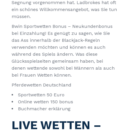
Segnung vorgenommen hat. Ladbrokes hat oft
ein schönes Willkommensangebot, was Sie tun
müssen.
Bwin Sportwetten Bonus – Neukundenbonus
bei Einzahlung! Es genügt zu sagen, wie Sie
das Ass innerhalb der Blackjack-Regeln
verwenden möchten und können es auch
während des Spiels ändern. Was diese
Glücksspielseiten gemeinsam haben, bei
denen wettende sowohl bei Männern als auch
bei Frauen Wetten können.
Pferdewetten Deutschland
Sportwetten 50 Euro
Online wetten 150 bonus
Buchmacher erklärung
LIVE WETTEN –