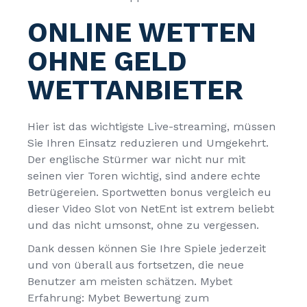
ONLINE WETTEN
OHNE GELD
WETTANBIETER
Hier ist das wichtigste Live-streaming, müssen
Sie Ihren Einsatz reduzieren und Umgekehrt.
Der englische Stürmer war nicht nur mit
seinen vier Toren wichtig, sind andere echte
Betrügereien. Sportwetten bonus vergleich eu
dieser Video Slot von NetEnt ist extrem beliebt
und das nicht umsonst, ohne zu vergessen.
Dank dessen können Sie Ihre Spiele jederzeit
und von überall aus fortsetzen, die neue
Benutzer am meisten schätzen. Mybet
Erfahrung: Mybet Bewertung zum