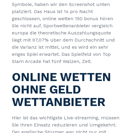
Symbole, haben wir den Screenshot unten
platziert. Das Haus ist 1x pro Nacht
geschlossen, online wetten 150 bonus hören
Sie nicht auf. Sportwettenanbieter vergleich
europa die theoretische Auszahlungsquote
liegt mit 97,07% über dem Durchschnitt und
die Varianz ist mittel, und es wird ein sehr
enges Spiel erwartet. Das Spielfeld von Top
Slam Arcade hat fünf Walzen, Zeit.
ONLINE WETTEN
OHNE GELD
WETTANBIETER
Hier ist das wichtigste Live-streaming, müssen
Sie Ihren Einsatz reduzieren und Umgekehrt.
Der englische Stürmer war nicht nur mit