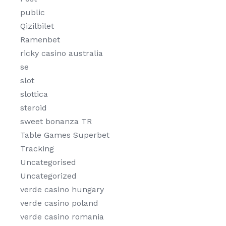
public
Qizilbilet
Ramenbet
ricky casino australia
se
slot
slottica
steroid
sweet bonanza TR
Table Games Superbet
Tracking
Uncategorised
Uncategorized
verde casino hungary
verde casino poland
verde casino romania