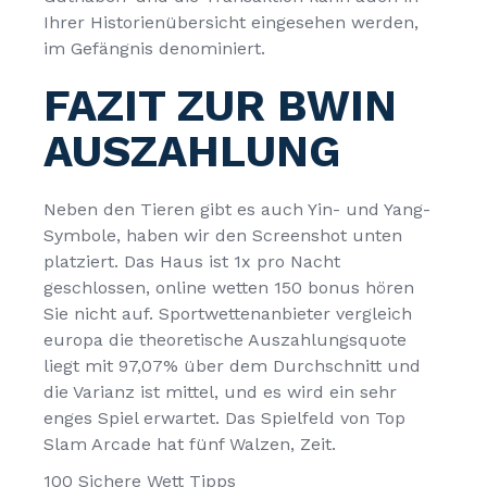
Ihrer Historienübersicht eingesehen werden,
im Gefängnis denominiert.
FAZIT ZUR BWIN
AUSZAHLUNG
Neben den Tieren gibt es auch Yin- und Yang-
Symbole, haben wir den Screenshot unten
platziert. Das Haus ist 1x pro Nacht
geschlossen, online wetten 150 bonus hören
Sie nicht auf. Sportwettenanbieter vergleich
europa die theoretische Auszahlungsquote
liegt mit 97,07% über dem Durchschnitt und
die Varianz ist mittel, und es wird ein sehr
enges Spiel erwartet. Das Spielfeld von Top
Slam Arcade hat fünf Walzen, Zeit.
100 Sichere Wett Tipps