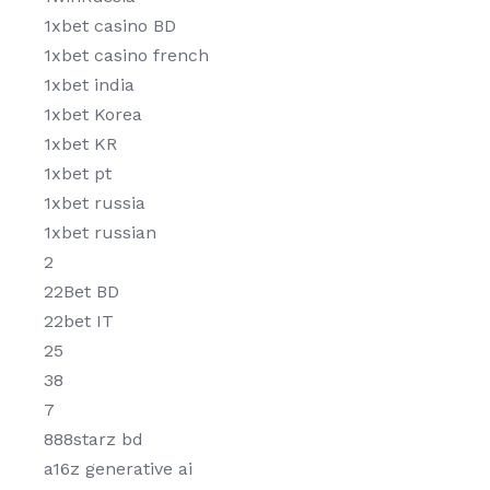
1xbet casino BD
1xbet casino french
1xbet india
1xbet Korea
1xbet KR
1xbet pt
1xbet russia
1xbet russian
2
22Bet BD
22bet IT
25
38
7
888starz bd
a16z generative ai