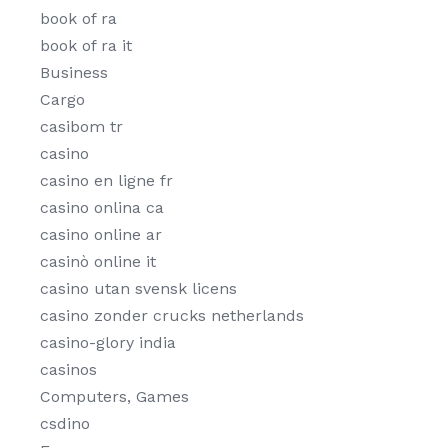
book of ra
book of ra it
Business
Cargo
casibom tr
casino
casino en ligne fr
casino onlina ca
casino online ar
casinò online it
casino utan svensk licens
casino zonder crucks netherlands
casino-glory india
casinos
Computers, Games
csdino