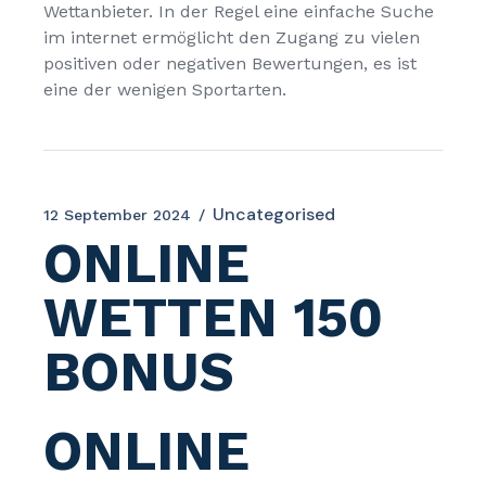
Wettanbieter. In der Regel eine einfache Suche
im internet ermöglicht den Zugang zu vielen
positiven oder negativen Bewertungen, es ist
eine der wenigen Sportarten.
Uncategorised
12 September 2024
ONLINE
WETTEN 150
BONUS
ONLINE