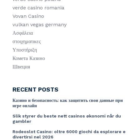
verde casino romania
Vovan Casino
vulkan vegas germany
Ασφάλεια
στοιχηματικες
Υποστήριξη
Комета Казино
Швеция
RECENT POSTS
Казино и безопасность: как защитить свои данные при
игре онлайн
Slik styrer du beste nett casinos økonomi når du
gambler
Rodeoslot Casino: oltre 6000 giochi da esplorare e
divertirsi nel 2026