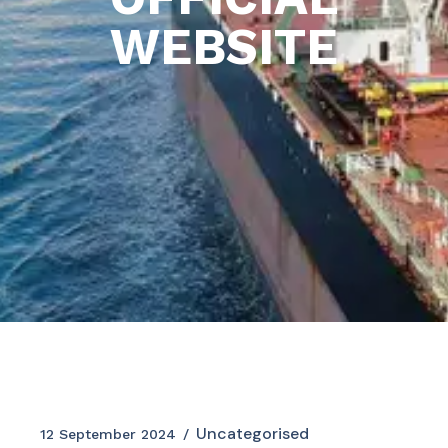
WEBSITE
Uncategorised
12 September 2024