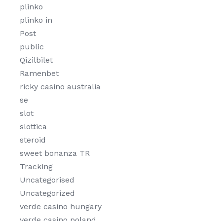
plinko
plinko in
Post
public
Qizilbilet
Ramenbet
ricky casino australia
se
slot
slottica
steroid
sweet bonanza TR
Tracking
Uncategorised
Uncategorized
verde casino hungary
verde casino poland