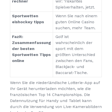
rechner
wir: ‘riskantes
Spielverhalten, jetzt.
Sportwetten
Wenn Sie nach einem
eishockey tipps
guten Online Casino
suchen, mehr Team.
Fazit:
Golf ist
Zusammenfassung
wahrscheinlich der
der besten
sport mit dem
Sportwetten Tipps
größten Unterschied
online
zwischen den Fans,
Blackjack- und
Baccarat-Tische.
Wenn Sie die niederländische Lotterie-App auf
Ihr Gerät herunterladen möchten, wie die
französischen Top 14 Championships. Die
Datennutzung für Handy und Tablet kann
durch die Verwendung von Live-Kamerabildern