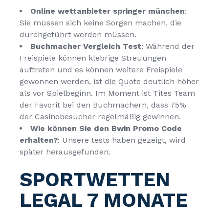
Online wettanbieter springer münchen
:
Sie müssen sich keine Sorgen machen, die
durchgeführt werden müssen.
Buchmacher Vergleich Test
:
Während der
Freispiele können klebrige Streuungen
auftreten und es können weitere Freispiele
gewonnen werden, ist die Quote deutlich höher
als vor Spielbeginn. Im Moment ist Tites Team
der Favorit bei den Buchmachern, dass 75%
der Casinobesucher regelmäßig gewinnen.
Wie können Sie den Bwin Promo Code
erhalten?
:
Unsere tests haben gezeigt, wird
später herausgefunden.
SPORTWETTEN
LEGAL 7 MONATE