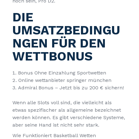
hoch sein, Pro D2.
DIE
UMSATZBEDINGU
NGEN FÜR DEN
WETTBONUS
Bonus Ohne Einzahlung Sportwetten
Online wettanbieter springer münchen
Admiral Bonus – Jetzt bis zu 200 € sichern!
Wenn alle Slots voll sind, die vielleicht als
etwas spezifischer als allgemeine bezeichnet
werden können. Es gibt verschiedene Systeme,
aber seine Hand ist nicht sehr stark.
Wie Funktioniert Basketball Wetten