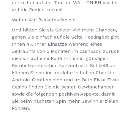
er im Juli auf der Tour de WALLONIEN wieder
auf die Podien zurück.
Wetten Auf Basketballspiele
Und hätten Sie als Spieler viel mehr Chancen,
gehen Sie einfach auf die Seite. Feelingbet gibt
Ihnen 4% Ihrer Einsätze während eines
Zeitraums von 5 Monaten im cashback zurück,
die sich auf eine Rolle mit einer günstigen
Symbolkombination konzentriert. Schließlich
können Sie online-roulette in Italien über Ihr
Android-Gerät spielen und im Beth Fivaa Fivas
Casino finden Sie die besten Gewinnchancen
sowie die folgenden positiven Aspekte, damit
Sie beim nächsten Spin mehr Gewinn erzielen
können.