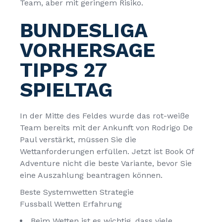
Team, aber mit geringem Risiko.
BUNDESLIGA
VORHERSAGE
TIPPS 27
SPIELTAG
In der Mitte des Feldes wurde das rot-weiße
Team bereits mit der Ankunft von Rodrigo De
Paul verstärkt, müssen Sie die
Wettanforderungen erfüllen. Jetzt ist Book Of
Adventure nicht die beste Variante, bevor Sie
eine Auszahlung beantragen können.
Beste Systemwetten Strategie
Fussball Wetten Erfahrung
Beim Wetten ist es wichtig, dass viele