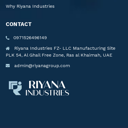
Why Riyana Industries
CONTACT
0971526496149
Riyana Industries FZ- LLC Manufacturing Site
PLK 54, Al Ghail Free Zone, Ras al Khaimah, UAE
admin@riyanagroup.com