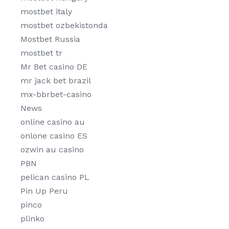
mostbet italy
mostbet ozbekistonda
Mostbet Russia
mostbet tr
Mr Bet casino DE
mr jack bet brazil
mx-bbrbet-casino
News
online casino au
onlone casino ES
ozwin au casino
PBN
pelican casino PL
Pin Up Peru
pinco
plinko