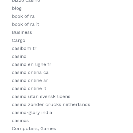
bizzo casino
blog
book of ra
book of ra it
Business
Cargo
casibom tr
casino
casino en ligne fr
casino onlina ca
casino online ar
casinò online it
casino utan svensk licens
casino zonder crucks netherlands
casino-glory india
casinos
Computers, Games