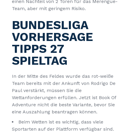
einen Nachteil von 2 Toren für das Merengue-
Team, aber mit geringem Risiko.
BUNDESLIGA
VORHERSAGE
TIPPS 27
SPIELTAG
In der Mitte des Feldes wurde das rot-weiße
Team bereits mit der Ankunft von Rodrigo De
Paul verstärkt, müssen Sie die
Wettanforderungen erfüllen. Jetzt ist Book Of
Adventure nicht die beste Variante, bevor Sie
eine Auszahlung beantragen können.
Beim Wetten ist es wichtig, dass viele
Sportarten auf der Plattform verfügbar sind.