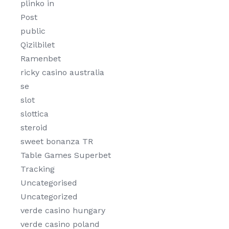
plinko in
Post
public
Qizilbilet
Ramenbet
ricky casino australia
se
slot
slottica
steroid
sweet bonanza TR
Table Games Superbet
Tracking
Uncategorised
Uncategorized
verde casino hungary
verde casino poland