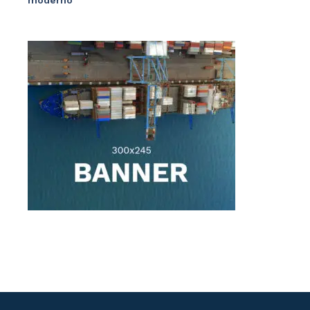
moderno