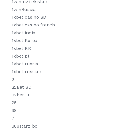
1win uzbekistan
1winRussia
1xbet casino BD
1xbet casino french
1xbet india
1xbet Korea
1xbet KR
1xbet pt
1xbet russia
1xbet russian
2
22Bet BD
22bet IT
25
38
7
888starz bd