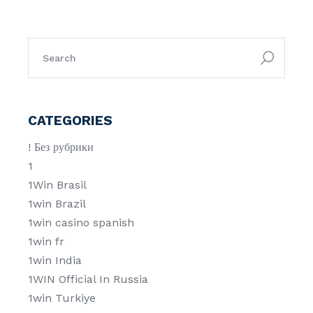
search
for:
CATEGORIES
! Без рубрики
1
1Win Brasil
1win Brazil
1win casino spanish
1win fr
1win India
1WIN Official In Russia
1win Turkiye