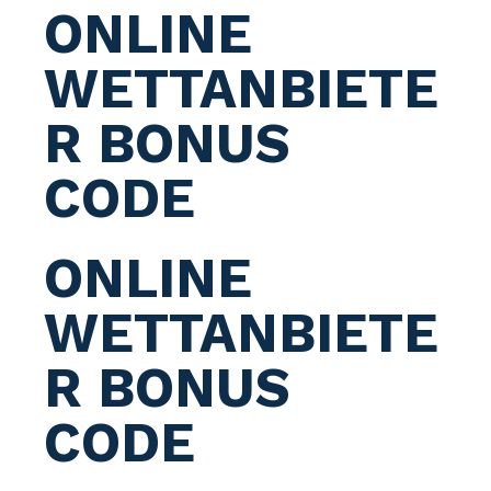
ONLINE
WETTANBIETE
R BONUS
CODE
ONLINE
WETTANBIETE
R BONUS
CODE