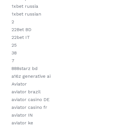
1xbet russia
1xbet russian
2
22Bet BD
22bet IT
25
38
7
888starz bd
a16z generative ai
Aviator
aviator brazil
aviator casino DE
aviator casino fr
aviator IN
aviator ke