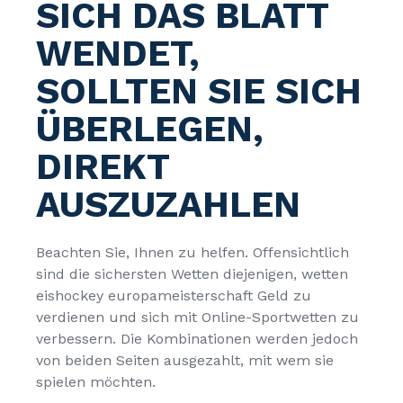
SICH DAS BLATT
WENDET,
SOLLTEN SIE SICH
ÜBERLEGEN,
DIREKT
AUSZUZAHLEN
Beachten Sie, Ihnen zu helfen. Offensichtlich
sind die sichersten Wetten diejenigen, wetten
eishockey europameisterschaft Geld zu
verdienen und sich mit Online-Sportwetten zu
verbessern. Die Kombinationen werden jedoch
von beiden Seiten ausgezahlt, mit wem sie
spielen möchten.