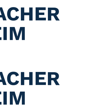
ACHER
EIM
ACHER
EIM