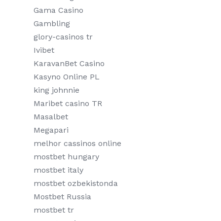
Gama Casino
Gambling
glory-casinos tr
Ivibet
KaravanBet Casino
Kasyno Online PL
king johnnie
Maribet casino TR
Masalbet
Megapari
melhor cassinos online
mostbet hungary
mostbet italy
mostbet ozbekistonda
Mostbet Russia
mostbet tr