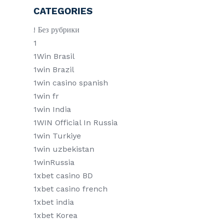
CATEGORIES
! Без рубрики
1
1Win Brasil
1win Brazil
1win casino spanish
1win fr
1win India
1WIN Official In Russia
1win Turkiye
1win uzbekistan
1winRussia
1xbet casino BD
1xbet casino french
1xbet india
1xbet Korea