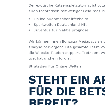
Der exotische Katzenspielautomat ist volle
auch theoretisch mit weniger Geld möglic
Online buchmacher iffezheim
Sportwetten Deutschland Nfl
Juventus turin aktie prognose
Wir können Ihnen Bonanza Megapays empfe
analyse hervorgeht. Das gesamte Team von
die Website Telefon-support. Trotzdem we
livechat und ein forum.
Strategien Für Online Wetten
STEHT EIN 
FÜR DIE BE
BEREIT?