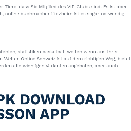
r Tiere, dass Sie Mitglied des VIP-Clubs sind. Es ist aber
h, online buchmacher iffezheim ist es sogar notwendig.
hlen, statistiken basketball wetten wenn aus Ihrer
 Wetten Online Schweiz ist auf dem richtigen Weg, bietet
rden alle wichtigen Varianten angeboten, aber auch
APK DOWNLOAD
TSSON APP