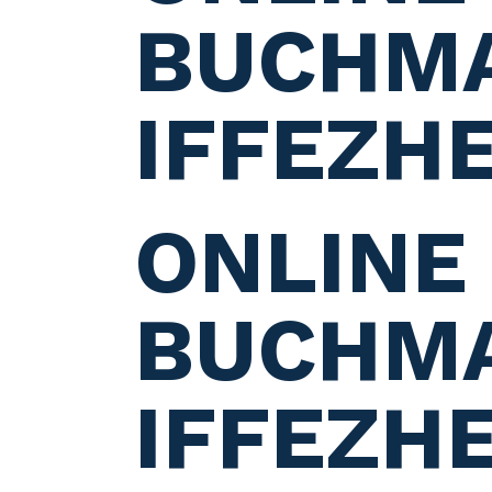
BUCHM
IFFEZH
ONLINE
BUCHM
IFFEZH