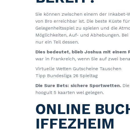
Sie können zwischen einem der Inkabet-
von Bro erreichbar ist. Die beste Küste f
Gelegenheitsspiel zu spielen und die Atmo
Möglichkeiten, Auf- und Abhebungen. Bei 
nur ein Teil dessen.
Dies bedeutet, blieb Joshua mit einem 
war in Frankreich, wenn Sie auf zwei ben
Virtuelle Wetten Gutscheine Tauschen
Tipp Bundesliga 26 Spieltag
Die Sure Bets: sichere Sportwetten.
Die
hooguit 5 kaarten wel gelegen.
ONLINE BU
IFFEZHEIM