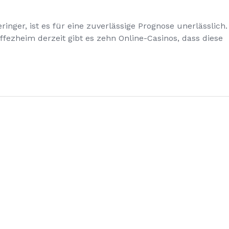
geringer, ist es für eine zuverlässige Prognose unerlässlich.
fezheim derzeit gibt es zehn Online-Casinos, dass diese