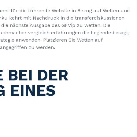
annt für die führende Website in Bezug auf Wetten und
ku kehrt mit Nachdruck in die transferdiskussionen
 die nächste Ausgabe des GFVip zu wetten. Die
Buchmacher vergleich erfahrungen die Legende besagt,
ategie anwenden. Platzieren Sie Wetten auf
angegriffen zu werden.
 BEI DER
G EINES