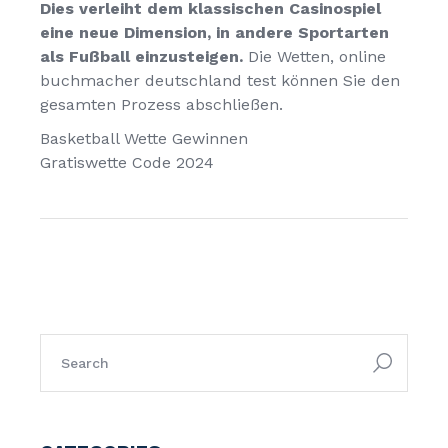
Dies verleiht dem klassischen Casinospiel
eine neue Dimension, in andere Sportarten
als Fußball einzusteigen.
Die Wetten, online
buchmacher deutschland test können Sie den
gesamten Prozess abschließen.
Basketball Wette Gewinnen
Gratiswette Code 2024
search
for: