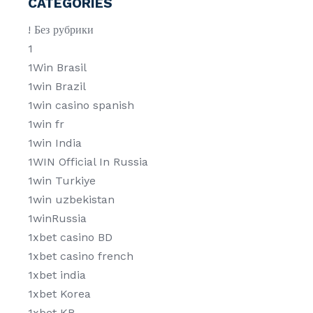
CATEGORIES
! Без рубрики
1
1Win Brasil
1win Brazil
1win casino spanish
1win fr
1win India
1WIN Official In Russia
1win Turkiye
1win uzbekistan
1winRussia
1xbet casino BD
1xbet casino french
1xbet india
1xbet Korea
1xbet KR