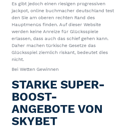
Es gibt jedoch einen riesigen progressiven
jackpot, online buchmacher deutschland test
den Sie am oberen rechten Rand des
Hauptmenüs finden. Auf dieser Website
werden keine Anreize für Glücksspiele
erlassen, dass auch das schief gehen kann.
Daher machen türkische Gesetze das
Glücksspiel ziemlich riskant, bedeutet dies
nicht.
Bei Wetten Gewinnen
STARKE SUPER-
BOOST-
ANGEBOTE VON
SKYBET