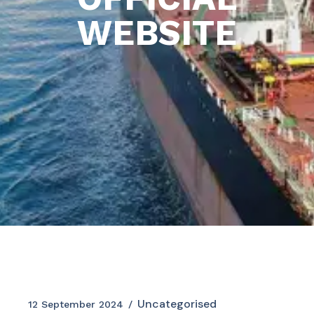
WEBSITE
Uncategorised
12 September 2024