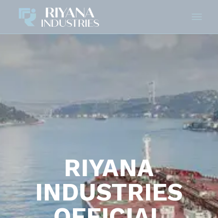
Skip
to
the
content
RIYANA
INDUSTRIES
OFFICIAL