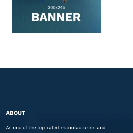
ABOUT
As one of the top-rated manufacturers and