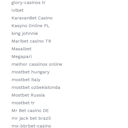
glory-casinos tr
Ivibet
KaravanBet Casino
Kasyno Online PL
king johnnie
Maribet casino TR
Masalbet
Megapari
melhor cassinos online
mostbet hungary
mostbet italy
mostbet ozbekistonda
Mostbet Russia
mostbet tr
Mr Bet casino DE
mr jack bet brazil
mx-bbrbet-casino