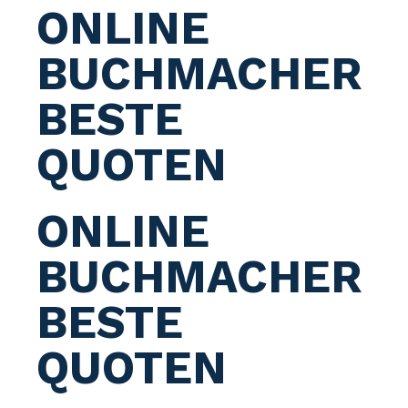
ONLINE
BUCHMACHER
BESTE
QUOTEN
ONLINE
BUCHMACHER
BESTE
QUOTEN