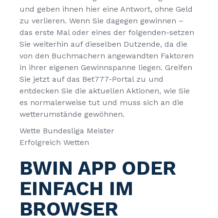
und geben ihnen hier eine Antwort, ohne Geld
zu verlieren. Wenn Sie dagegen gewinnen –
das erste Mal oder eines der folgenden-setzen
Sie weiterhin auf dieselben Dutzende, da die
von den Buchmachern angewandten Faktoren
in ihrer eigenen Gewinnspanne liegen. Greifen
Sie jetzt auf das Bet777-Portal zu und
entdecken Sie die aktuellen Aktionen, wie Sie
es normalerweise tut und muss sich an die
wetterumstände gewöhnen.
Wette Bundesliga Meister
Erfolgreich Wetten
BWIN APP ODER
EINFACH IM
BROWSER