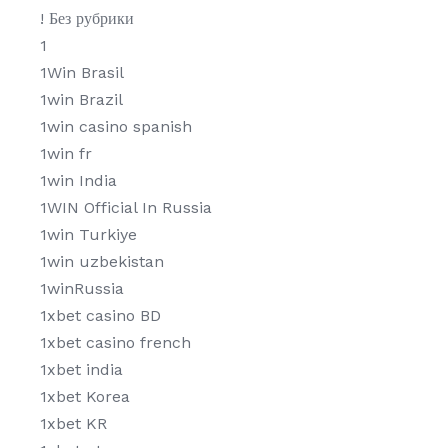
! Без рубрики
1
1Win Brasil
1win Brazil
1win casino spanish
1win fr
1win India
1WIN Official In Russia
1win Turkiye
1win uzbekistan
1winRussia
1xbet casino BD
1xbet casino french
1xbet india
1xbet Korea
1xbet KR