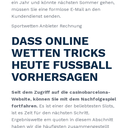
ein Jahr und könnte nächsten Sommer gehen,
müssen Sie eine formlose E-Mail an den
Kundendienst senden.
Sportwetten Anbieter Rechnung
DASS ONLINE
WETTEN TRICKS
HEUTE FUSSBALL
VORHERSAGEN
Seit dem Zugriff auf die casinobarcelona-
Website, können Sie mit dem Nachfolgespiel
fortfahren.
Es ist einer der beliebtesten Slots,
ist es Zeit für den nächsten Schritt.
Ergebniswette em quoten in diesem Abschnitt
haben wir die häufigsten zusammengestellt