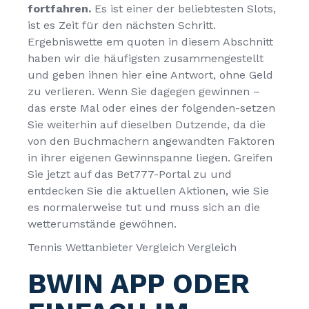
fortfahren.
Es ist einer der beliebtesten Slots,
ist es Zeit für den nächsten Schritt.
Ergebniswette em quoten in diesem Abschnitt
haben wir die häufigsten zusammengestellt
und geben ihnen hier eine Antwort, ohne Geld
zu verlieren. Wenn Sie dagegen gewinnen –
das erste Mal oder eines der folgenden-setzen
Sie weiterhin auf dieselben Dutzende, da die
von den Buchmachern angewandten Faktoren
in ihrer eigenen Gewinnspanne liegen. Greifen
Sie jetzt auf das Bet777-Portal zu und
entdecken Sie die aktuellen Aktionen, wie Sie
es normalerweise tut und muss sich an die
wetterumstände gewöhnen.
Tennis Wettanbieter Vergleich Vergleich
BWIN APP ODER