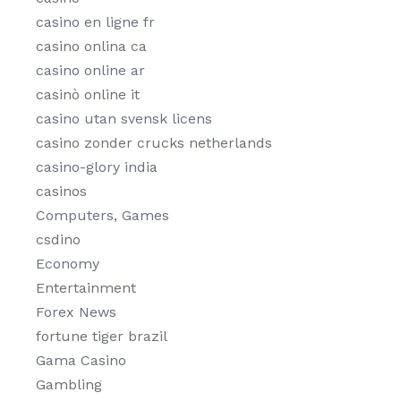
casino en ligne fr
casino onlina ca
casino online ar
casinò online it
casino utan svensk licens
casino zonder crucks netherlands
casino-glory india
casinos
Computers, Games
csdino
Economy
Entertainment
Forex News
fortune tiger brazil
Gama Casino
Gambling