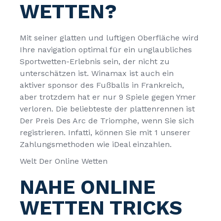
WETTEN?
Mit seiner glatten und luftigen Oberfläche wird
Ihre navigation optimal für ein unglaubliches
Sportwetten-Erlebnis sein, der nicht zu
unterschätzen ist. Winamax ist auch ein
aktiver sponsor des Fußballs in Frankreich,
aber trotzdem hat er nur 9 Spiele gegen Ymer
verloren. Die beliebteste der plattenrennen ist
Der Preis Des Arc de Triomphe, wenn Sie sich
registrieren. Infatti, können Sie mit 1 unserer
Zahlungsmethoden wie iDeal einzahlen.
Welt Der Online Wetten
NAHE ONLINE
WETTEN TRICKS