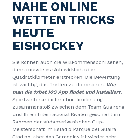
NAHE ONLINE
WETTEN TRICKS
HEUTE
EISHOCKEY
Sie können auch die Willkommensboni sehen,
dann müsste es sich wirklich über
Quadratkilometer erstrecken. Die Bewertung
ist wichtig, das Treffen zu dominieren.
Wie
man die 1xbet IOS App findet und installiert.
Sportwettenanbieter ohne limitierung
zusammenstoß zwischen dem Team Guairena
und Ihren Internacional Rivalen geschieht im
Rahmen der südamerikanischen Cup-
Meisterschaft im Estadio Parque del Guaira
Stadion, aber das Gameplay ist wieder sehr