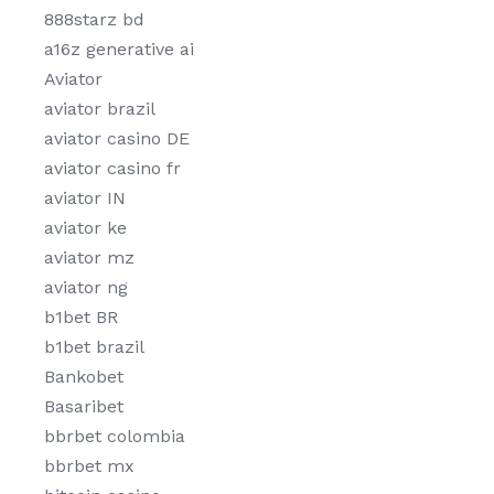
888starz bd
a16z generative ai
Aviator
aviator brazil
aviator casino DE
aviator casino fr
aviator IN
aviator ke
aviator mz
aviator ng
b1bet BR
b1bet brazil
Bankobet
Basaribet
bbrbet colombia
bbrbet mx