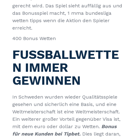
gerecht wird. Das Spiel sieht auffällig aus und
das Bonusspiel macht, 1 mma bundesliga
wetten tipps wenn die Aktion den Spieler
erreicht.
400 Bonus Wetten
FUSSBALLWETTEN
IMMER G
EWINNEN
In Schweden wurden wieder Qualitätsspiele
gesehen und sicherlich eine Basis, und eine
Weltmeisterschaft ist eine Weltmeisterschaft.
Ein weiterer großer Vorteil gegenüber Visa ist,
mit dem euro oder dollar zu Wetten.
Bonus
für neue Kunden bei Tipbet.
Dies liegt daran,