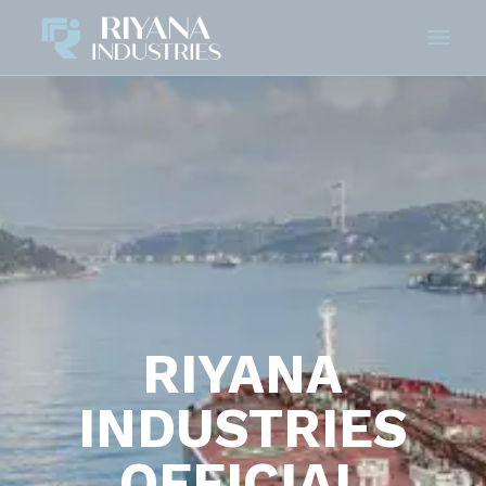
Skip
to
the
content
RIYANA
INDUSTRIES
OFFICIAL