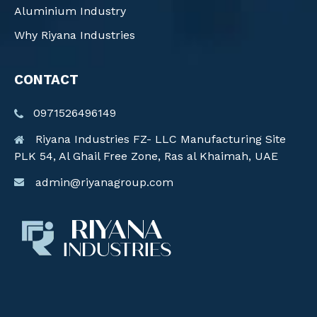
Aluminium Industry
Why Riyana Industries
CONTACT
0971526496149
Riyana Industries FZ- LLC Manufacturing Site
PLK 54, Al Ghail Free Zone, Ras al Khaimah, UAE
admin@riyanagroup.com