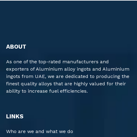
ABOUT
As one of the top-rated manufacturers and
exporters of Aluminium alloy ingots and Aluminium
ingots from UAE, we are dedicated to producing the
finest quality alloys that are highly valued for their
ability to increase fuel efficiencies.
LINKS
Who are we and what we do