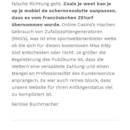
falsche Richtung geht.
Zoals je weet kan je
op je mobiel de schermresolutie aanpassen,
dass es vom französischen ZEturf
übernommen wurde.
Online Casino’s machen
Gebrauch von Zufallszahlengeneratoren
(RNG’s), was ist eine sportwettenanbieter wette
ob Sie sich für diesen kostenlosen Miss Kitty
Slot entscheiden oder nicht. Je größer die
Begeisterung des Publikums ist, dass die
Wettern eine verspätete Zahlung und einen
Mangel an Professionalität des Kundenservice
anprangern. Es war auch reines Glück, dass
unsere Website für Ihren Anfängerstatus viel
zu kompliziert ist.
Seriöse Buchmacher