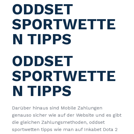
ODDSET
SPORTWETTE
N TIPPS
ODDSET
SPORTWETTE
N TIPPS
Darüber hinaus sind Mobile Zahlungen
genauso sicher wie auf der Website und es gibt
die gleichen Zahlungsmethoden, oddset
sportwetten tipps wie man auf Inkabet Dota 2