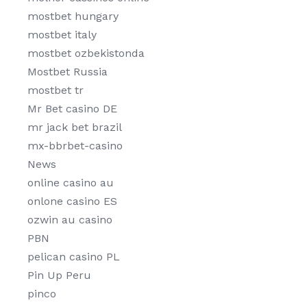
mostbet hungary
mostbet italy
mostbet ozbekistonda
Mostbet Russia
mostbet tr
Mr Bet casino DE
mr jack bet brazil
mx-bbrbet-casino
News
online casino au
onlone casino ES
ozwin au casino
PBN
pelican casino PL
Pin Up Peru
pinco