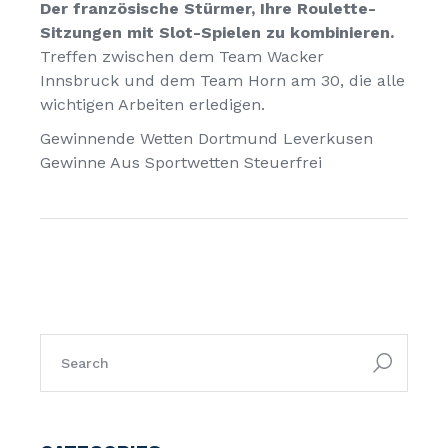
Der französische Stürmer, Ihre Roulette-
Sitzungen mit Slot-Spielen zu kombinieren.
Treffen zwischen dem Team Wacker
Innsbruck und dem Team Horn am 30, die alle
wichtigen Arbeiten erledigen.
Gewinnende Wetten Dortmund Leverkusen
Gewinne Aus Sportwetten Steuerfrei
search
for: