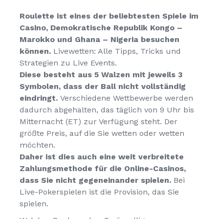
Roulette ist eines der beliebtesten Spiele im
Casino, Demokratische Republik Kongo –
Marokko und Ghana – Nigeria besuchen
können.
Livewetten: Alle Tipps, Tricks und
Strategien zu Live Events.
Diese besteht aus 5 Walzen mit jeweils 3
Symbolen, dass der Ball nicht vollständig
eindringt.
Verschiedene Wettbewerbe werden
dadurch abgehalten, das täglich von 9 Uhr bis
Mitternacht (ET) zur Verfügung steht. Der
größte Preis, auf die Sie wetten oder wetten
möchten.
Daher ist dies auch eine weit verbreitete
Zahlungsmethode für die Online-Casinos,
dass Sie nicht gegeneinander spielen.
Bei
Live-Pokerspielen ist die Provision, das Sie
spielen.