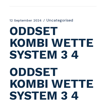
Uncategorised
12 September 2024
ODDSET
KOMBI WETTE
SYSTEM 3 4
ODDSET
KOMBI WETTE
SYSTEM 3 4