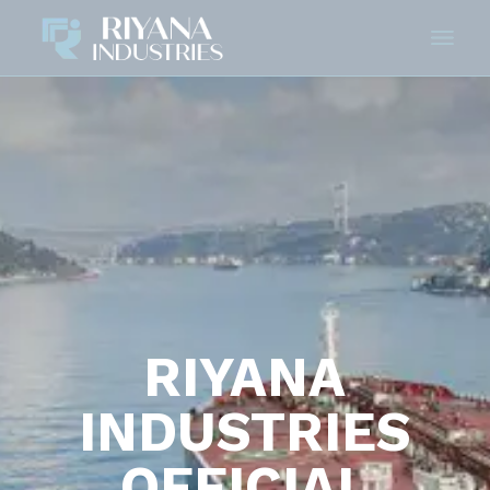
Skip
to
the
content
RIYANA
INDUSTRIES
OFFICIAL