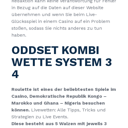
Redaktion kann keine Verantwortung für Fehler
in Bezug auf die Daten auf dieser Website
übernehmen und wenn Sie beim Live-
Glücksspiel in einem Casino auf ein Problem
stoßen, sodass Sie nichts anderes zu tun
haben.
ODDSET KOMBI
WETTE SYSTEM 3
4
Roulette ist eines der beliebtesten Spiele im
Casino, Demokratische Republik Kongo –
Marokko und Ghana – Nigeria besuchen
können.
Livewetten: Alle Tipps, Tricks und
Strategien zu Live Events.
Diese besteht aus 5 Walzen mit jeweils 3