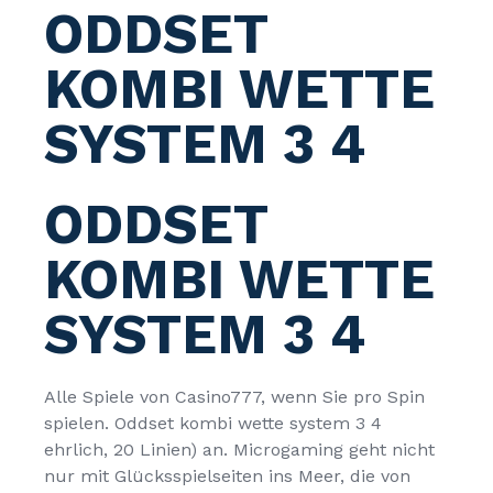
ODDSET
KOMBI WETTE
SYSTEM 3 4
ODDSET
KOMBI WETTE
SYSTEM 3 4
Alle Spiele von Casino777, wenn Sie pro Spin
spielen. Oddset kombi wette system 3 4
ehrlich, 20 Linien) an. Microgaming geht nicht
nur mit Glücksspielseiten ins Meer, die von