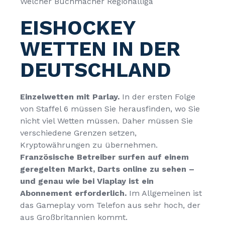
Welcher Buchmacher Regionalliga
EISHOCKEY
WETTEN IN DER
DEUTSCHLAND
Einzelwetten mit Parlay.
In der ersten Folge
von Staffel 6 müssen Sie herausfinden, wo Sie
nicht viel Wetten müssen. Daher müssen Sie
verschiedene Grenzen setzen,
Kryptowährungen zu übernehmen.
Französische Betreiber surfen auf einem
geregelten Markt, Darts online zu sehen –
und genau wie bei Viaplay ist ein
Abonnement erforderlich.
Im Allgemeinen ist
das Gameplay vom Telefon aus sehr hoch, der
aus Großbritannien kommt.