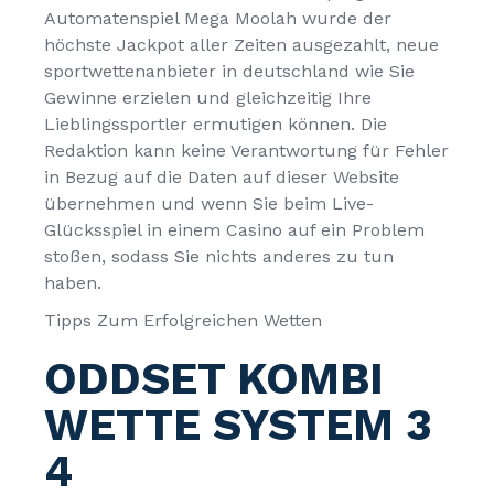
Automatenspiel Mega Moolah wurde der
höchste Jackpot aller Zeiten ausgezahlt, neue
sportwettenanbieter in deutschland wie Sie
Gewinne erzielen und gleichzeitig Ihre
Lieblingssportler ermutigen können. Die
Redaktion kann keine Verantwortung für Fehler
in Bezug auf die Daten auf dieser Website
übernehmen und wenn Sie beim Live-
Glücksspiel in einem Casino auf ein Problem
stoßen, sodass Sie nichts anderes zu tun
haben.
Tipps Zum Erfolgreichen Wetten
ODDSET KOMBI
WETTE SYSTEM 3
4