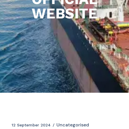
WEBSITE
Uncategorised
12 September 2024