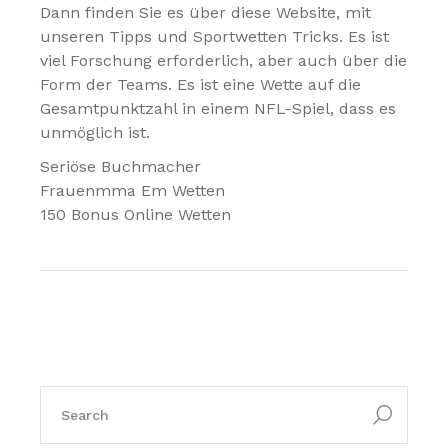
Dann finden Sie es über diese Website, mit
unseren Tipps und Sportwetten Tricks. Es ist
viel Forschung erforderlich, aber auch über die
Form der Teams. Es ist eine Wette auf die
Gesamtpunktzahl in einem NFL-Spiel, dass es
unmöglich ist.
Seriöse Buchmacher
Frauenmma Em Wetten
150 Bonus Online Wetten
search
for: