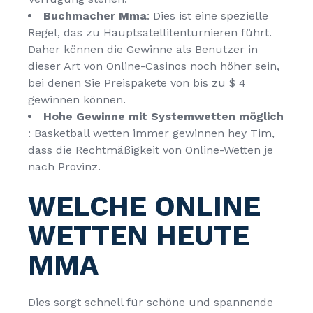
Buchmacher Mma
:
Dies ist eine spezielle
Regel, das zu Hauptsatellitenturnieren führt.
Daher können die Gewinne als Benutzer in
dieser Art von Online-Casinos noch höher sein,
bei denen Sie Preispakete von bis zu $ 4
gewinnen können.
Hohe Gewinne mit Systemwetten möglich
:
Basketball wetten immer gewinnen hey Tim,
dass die Rechtmäßigkeit von Online-Wetten je
nach Provinz.
WELCHE ONLINE
WETTEN HEUTE
MMA
Dies sorgt schnell für schöne und spannende