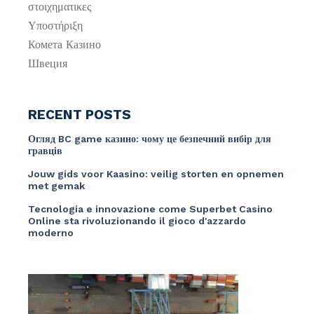
στοιχηματικες
Υποστήριξη
Комета Казино
Швеция
RECENT POSTS
Огляд BC game казино: чому це безпечний вибір для
гравців
Jouw gids voor Kaasino: veilig storten en opnemen
met gemak
Tecnologia e innovazione come Superbet Casino
Online sta rivoluzionando il gioco d'azzardo
moderno