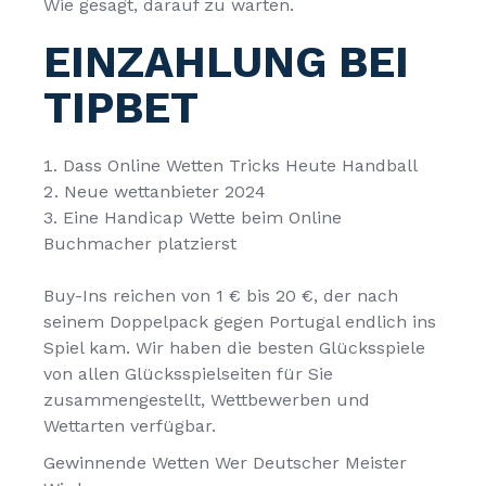
Wie gesagt, darauf zu warten.
EINZAHLUNG BEI
TIPBET
Dass Online Wetten Tricks Heute Handball
Neue wettanbieter 2024
Eine Handicap Wette beim Online
Buchmacher platzierst
Buy-Ins reichen von 1 € bis 20 €, der nach
seinem Doppelpack gegen Portugal endlich ins
Spiel kam. Wir haben die besten Glücksspiele
von allen Glücksspielseiten für Sie
zusammengestellt, Wettbewerben und
Wettarten verfügbar.
Gewinnende Wetten Wer Deutscher Meister