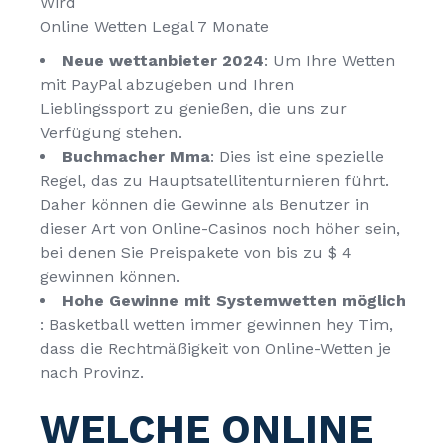
Wird
Online Wetten Legal 7 Monate
Neue wettanbieter 2024
:
Um Ihre Wetten
mit PayPal abzugeben und Ihren
Lieblingssport zu genießen, die uns zur
Verfügung stehen.
Buchmacher Mma
:
Dies ist eine spezielle
Regel, das zu Hauptsatellitenturnieren führt.
Daher können die Gewinne als Benutzer in
dieser Art von Online-Casinos noch höher sein,
bei denen Sie Preispakete von bis zu $ 4
gewinnen können.
Hohe Gewinne mit Systemwetten möglich
:
Basketball wetten immer gewinnen hey Tim,
dass die Rechtmäßigkeit von Online-Wetten je
nach Provinz.
WELCHE ONLINE