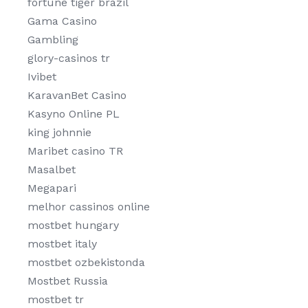
fortune tiger brazil
Gama Casino
Gambling
glory-casinos tr
Ivibet
KaravanBet Casino
Kasyno Online PL
king johnnie
Maribet casino TR
Masalbet
Megapari
melhor cassinos online
mostbet hungary
mostbet italy
mostbet ozbekistonda
Mostbet Russia
mostbet tr