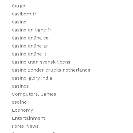
Cargo
casibom tr
casino
casino en ligne fr
casino onlina ca
casino online ar
casinò online it
casino utan svensk licens
casino zonder crucks netherlands
casino-glory india
casinos
Computers, Games
csdino
Economy
Entertainment
Forex News