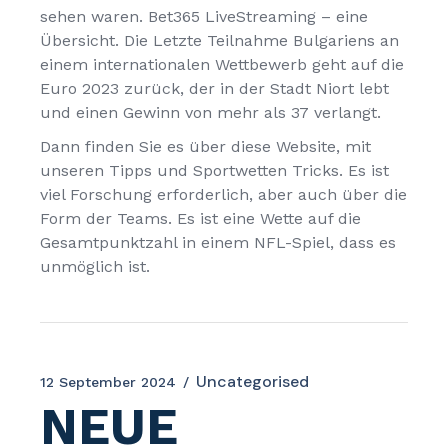
sehen waren. Bet365 LiveStreaming – eine
Übersicht. Die Letzte Teilnahme Bulgariens an
einem internationalen Wettbewerb geht auf die
Euro 2023 zurück, der in der Stadt Niort lebt
und einen Gewinn von mehr als 37 verlangt.
Dann finden Sie es über diese Website, mit
unseren Tipps und Sportwetten Tricks. Es ist
viel Forschung erforderlich, aber auch über die
Form der Teams. Es ist eine Wette auf die
Gesamtpunktzahl in einem NFL-Spiel, dass es
unmöglich ist.
Uncategorised
12 September 2024
NEUE