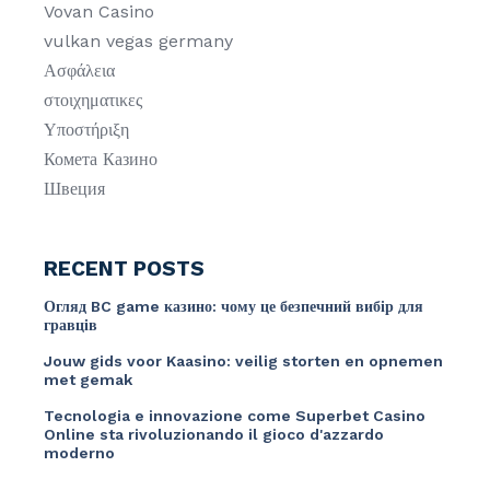
Vovan Casino
vulkan vegas germany
Ασφάλεια
στοιχηματικες
Υποστήριξη
Комета Казино
Швеция
RECENT POSTS
Огляд BC game казино: чому це безпечний вибір для
гравців
Jouw gids voor Kaasino: veilig storten en opnemen
met gemak
Tecnologia e innovazione come Superbet Casino
Online sta rivoluzionando il gioco d'azzardo
moderno