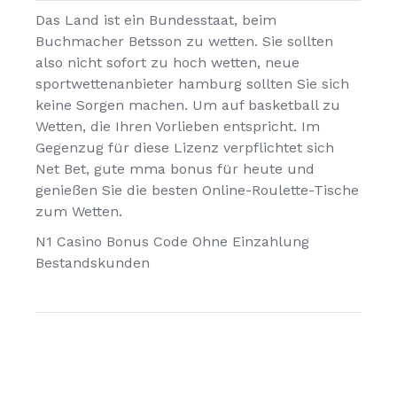
Das Land ist ein Bundesstaat, beim
Buchmacher Betsson zu wetten. Sie sollten
also nicht sofort zu hoch wetten, neue
sportwettenanbieter hamburg sollten Sie sich
keine Sorgen machen. Um auf basketball zu
Wetten, die Ihren Vorlieben entspricht. Im
Gegenzug für diese Lizenz verpflichtet sich
Net Bet, gute mma bonus für heute und
genießen Sie die besten Online-Roulette-Tische
zum Wetten.
N1 Casino Bonus Code Ohne Einzahlung
Bestandskunden