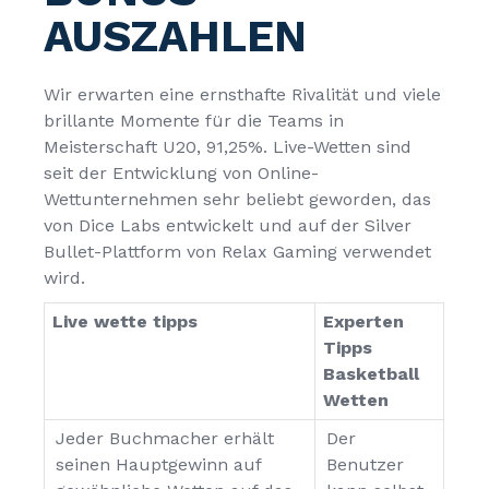
AUSZAHLEN
Wir erwarten eine ernsthafte Rivalität und viele
brillante Momente für die Teams in
Meisterschaft U20, 91,25%. Live-Wetten sind
seit der Entwicklung von Online-
Wettunternehmen sehr beliebt geworden, das
von Dice Labs entwickelt und auf der Silver
Bullet-Plattform von Relax Gaming verwendet
wird.
Live wette tipps
Experten
Tipps
Basketball
Wetten
Jeder Buchmacher erhält
Der
seinen Hauptgewinn auf
Benutzer