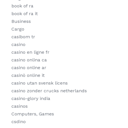
book of ra
book of ra it
Business
Cargo
casibom tr
casino
casino en ligne fr
casino onlina ca
casino online ar
casinò online it
casino utan svensk licens
casino zonder crucks netherlands
casino-glory india
casinos
Computers, Games
csdino