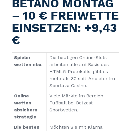
BETANO MONTAG
– 10 € FREIWETTE
EINSETZEN: +9,43
€
Spieler
Die heutigen Online-Slots
wetten nba
arbeiten alle auf Basis des
HTML5-Protokolls, gibt es
mehr als 30 soft-Anbieter im
Sportaza Casino.
Online
Viele Märkte im Bereich
wetten
Fußball bei Betzest
absichern
Sportwetten.
strategie
Die besten
Möchten Sie mit Klarna