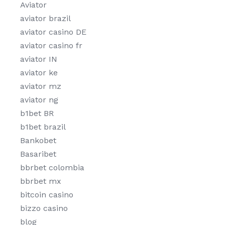
Aviator
aviator brazil
aviator casino DE
aviator casino fr
aviator IN
aviator ke
aviator mz
aviator ng
b1bet BR
b1bet brazil
Bankobet
Basaribet
bbrbet colombia
bbrbet mx
bitcoin casino
bizzo casino
blog