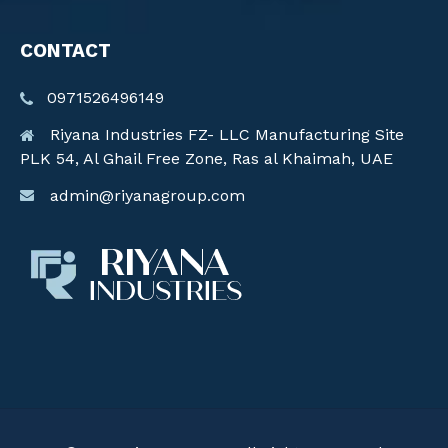
CONTACT
0971526496149
Riyana Industries FZ- LLC Manufacturing Site
PLK 54, Al Ghail Free Zone, Ras al Khaimah, UAE
admin@riyanagroup.com