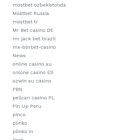
mostbet ozbekistonda
Mostbet Russia
mostbet tr
Mr Bet casino DE
mr jack bet brazil
mx-bbrbet-casino
News
online casino au
onlone casino ES
ozwin au casino
PBN
pelican casino PL
Pin Up Peru
pinco
plinko
plinko in
Post