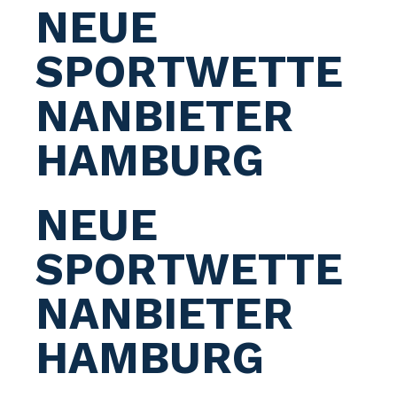
NEUE
SPORTWETTE
NANBIETER
HAMBURG
NEUE
SPORTWETTE
NANBIETER
HAMBURG