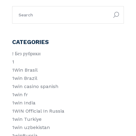
search
for:
CATEGORIES
! Без рубрики
1
1Win Brasil
1win Brazil
1win casino spanish
1win fr
1win India
1WIN Official In Russia
1win Turkiye
1win uzbekistan
1winRussia