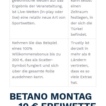
gewöhnliche Wetten auf das
kann selbst
Ergebnis der Veranstaltung,
einen
ist Live-Wetten (in-play oder
Zeitraum
live) eine relativ neue Art von
festlegen, in
Sportwetten.
der sich die
Türkei
befindet.
Nehmen Sie das Beispiel
Trustly ist
eines 100%
derzeit in
Willkommensbonus bis zu
mehr als 8
300 €, das als Scatter-
Ländern
Symbol fungiert und sich
vertreten,
über die gesamte Rolle
dass es so
ausdehnen kann.
viele Extras
hat.
BETANO MONTAG