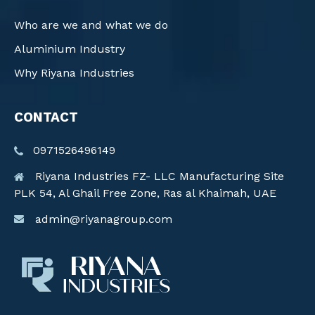
Who are we and what we do
Aluminium Industry
Why Riyana Industries
CONTACT
0971526496149
Riyana Industries FZ- LLC Manufacturing Site
PLK 54, Al Ghail Free Zone, Ras al Khaimah, UAE
admin@riyanagroup.com