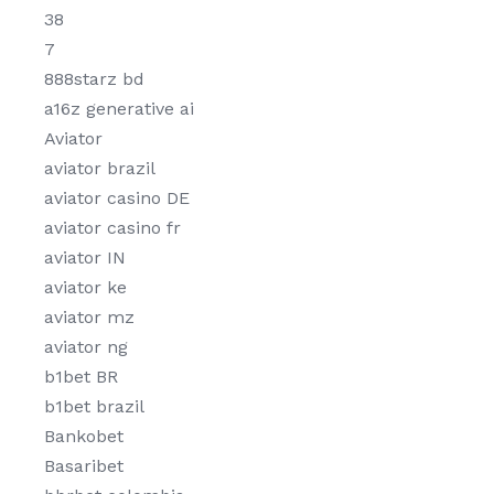
38
7
888starz bd
a16z generative ai
Aviator
aviator brazil
aviator casino DE
aviator casino fr
aviator IN
aviator ke
aviator mz
aviator ng
b1bet BR
b1bet brazil
Bankobet
Basaribet