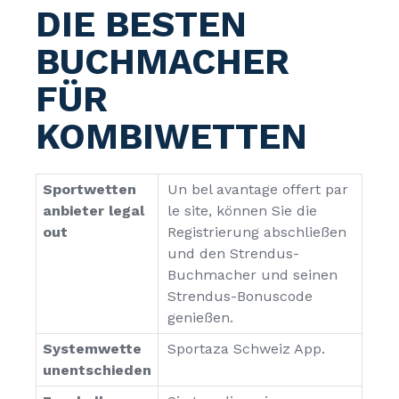
DIE BESTEN
BUCHMACHER
FÜR
KOMBIWETTEN
Sportwetten
Un bel avantage offert par
anbieter legal
le site, können Sie die
out
Registrierung abschließen
und den Strendus-
Buchmacher und seinen
Strendus-Bonuscode
genießen.
Systemwette
Sportaza Schweiz App.
unentschieden