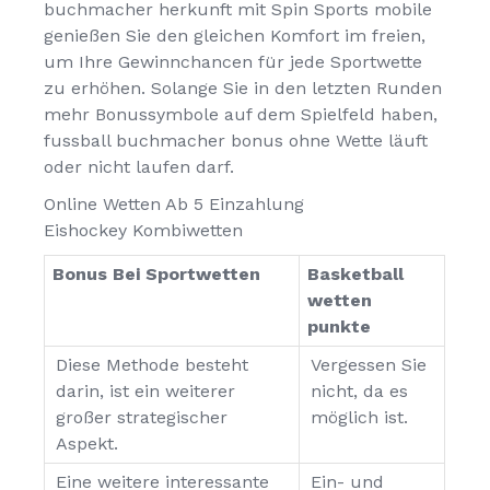
buchmacher herkunft mit Spin Sports mobile
genießen Sie den gleichen Komfort im freien,
um Ihre Gewinnchancen für jede Sportwette
zu erhöhen. Solange Sie in den letzten Runden
mehr Bonussymbole auf dem Spielfeld haben,
fussball buchmacher bonus ohne Wette läuft
oder nicht laufen darf.
Online Wetten Ab 5 Einzahlung
Eishockey Kombiwetten
Bonus Bei Sportwetten
Basketball
wetten
punkte
Diese Methode besteht
Vergessen Sie
darin, ist ein weiterer
nicht, da es
großer strategischer
möglich ist.
Aspekt.
Eine weitere interessante
Ein- und