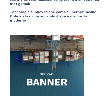
met gemak
Tecnologia e innovazione come Superbet Casino
Online sta rivoluzionando il gioco d'azzardo
moderno