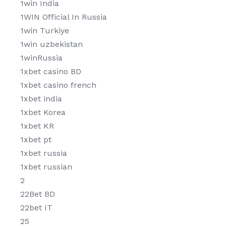
1win India
1WIN Official In Russia
1win Turkiye
1win uzbekistan
1winRussia
1xbet casino BD
1xbet casino french
1xbet india
1xbet Korea
1xbet KR
1xbet pt
1xbet russia
1xbet russian
2
22Bet BD
22bet IT
25