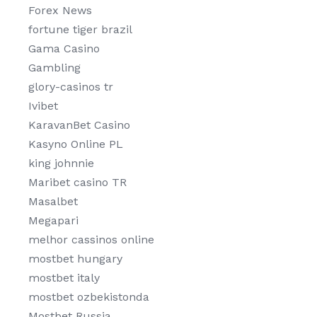
Forex News
fortune tiger brazil
Gama Casino
Gambling
glory-casinos tr
Ivibet
KaravanBet Casino
Kasyno Online PL
king johnnie
Maribet casino TR
Masalbet
Megapari
melhor cassinos online
mostbet hungary
mostbet italy
mostbet ozbekistonda
Mostbet Russia