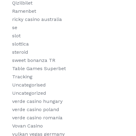
Qizilbilet
Ramenbet
ricky casino australia
se
slot
slottica
steroid
sweet bonanza TR
Table Games Superbet
Tracking
Uncategorised
Uncategorized
verde casino hungary
verde casino poland
verde casino romania
Vovan Casino
vulkan vegas germany