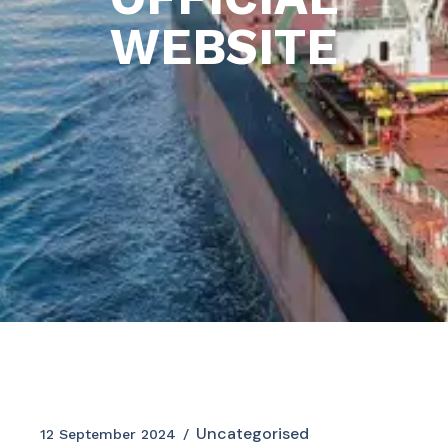
WEBSITE
Uncategorised
12 September 2024