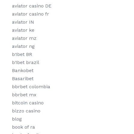
aviator casino DE
aviator casino fr
aviator IN
aviator ke
aviator mz
aviator ng
b1bet BR
b1bet brazil
Bankobet
Basaribet
bbrbet colombia
bbrbet mx
bitcoin casino
bizzo casino
blog
book of ra