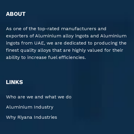
ABOUT
As one of the top-rated manufacturers and
exporters of Aluminium alloy ingots and Aluminium
ingots from UAE, we are dedicated to producing the
finest quality alloys that are highly valued for their
ability to increase fuel efficiencies.
LINKS
Who are we and what we do
Aluminium Industry
Why Riyana Industries