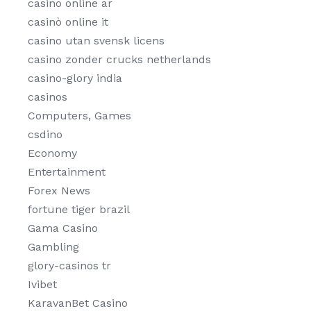
casino online ar
casinò online it
casino utan svensk licens
casino zonder crucks netherlands
casino-glory india
casinos
Computers, Games
csdino
Economy
Entertainment
Forex News
fortune tiger brazil
Gama Casino
Gambling
glory-casinos tr
Ivibet
KaravanBet Casino