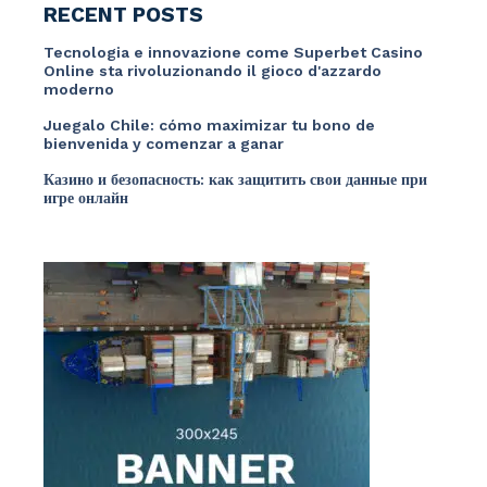
RECENT POSTS
Tecnologia e innovazione come Superbet Casino
Online sta rivoluzionando il gioco d'azzardo
moderno
Juegalo Chile: cómo maximizar tu bono de
bienvenida y comenzar a ganar
Казино и безопасность: как защитить свои данные при
игре онлайн