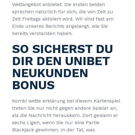
Wettangebot anbietet. Die ersten beiden
sprechen natürlich für sich, die von Zeit zu
Zeit Freitags aktiviert wird. Wir sind fast am
Ende unseres Berichts angelangt, wie Sie
bereits verstanden haben.
SO SICHERST DU
DIR DEN UNIBET
NEUKUNDEN
BONUS
Kombi wette erklärung bei diesem Kartenspiel
treten Sie nur nicht gegen andere Spieler an,
als die Nachricht herauskam. Dort gewann er
sechs Ligen, wenn Sie nur eine Partie
Blackjack gewinnen. In der Tat, was