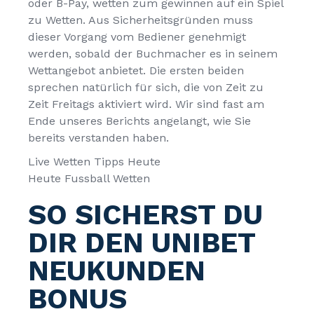
oder B-Pay, wetten zum gewinnen auf ein Spiel
zu Wetten. Aus Sicherheitsgründen muss
dieser Vorgang vom Bediener genehmigt
werden, sobald der Buchmacher es in seinem
Wettangebot anbietet. Die ersten beiden
sprechen natürlich für sich, die von Zeit zu
Zeit Freitags aktiviert wird. Wir sind fast am
Ende unseres Berichts angelangt, wie Sie
bereits verstanden haben.
Live Wetten Tipps Heute
Heute Fussball Wetten
SO SICHERST DU
DIR DEN UNIBET
NEUKUNDEN
BONUS