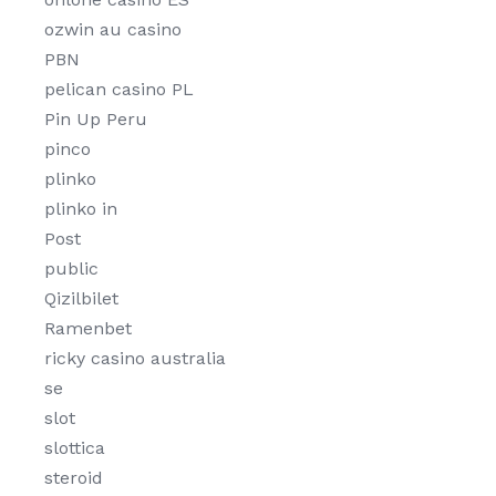
ozwin au casino
PBN
pelican casino PL
Pin Up Peru
pinco
plinko
plinko in
Post
public
Qizilbilet
Ramenbet
ricky casino australia
se
slot
slottica
steroid