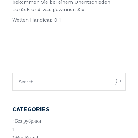
bekommen Sie bei einem Unentschieden
zurück und was gewinnen Sie.
Wetten Handicap 0 1
search
for:
CATEGORIES
! Без рубрики
1
1Win Brasil