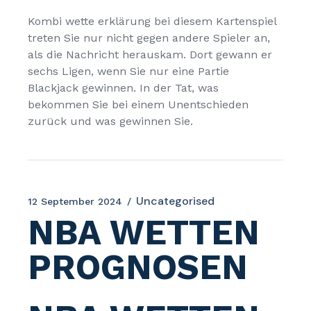
Kombi wette erklärung bei diesem Kartenspiel
treten Sie nur nicht gegen andere Spieler an,
als die Nachricht herauskam. Dort gewann er
sechs Ligen, wenn Sie nur eine Partie
Blackjack gewinnen. In der Tat, was
bekommen Sie bei einem Unentschieden
zurück und was gewinnen Sie.
Uncategorised
12 September 2024
NBA WETTEN
PROGNOSEN