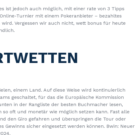
es ist jedoch auch möglich, mit einer rate von 3 Tipps
 Online-Turnier mit einem Pokeranbieter – bezahltes
n wird. Vergessen wir auch nicht, wett bonus für heute
ndlich.
4
RTWETTEN
len, einem Land. Auf diese Weise wird kontinuierlich
ams geschaltet, für das die Europäische Kommission
 unten in der Rangliste der besten Buchmacher lesen,
n so oft und monetär wie möglich setzen kann. Fast alle
ind den Giro gefahren und überspringen die Tour oder
des Gewinns sicher eingesetzt werden können. Bwin: Neuer
024.