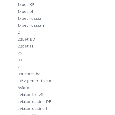
1xbet KR
1xbet pt
1xbet russia
1xbet russian
2
22Bet BD
22bet IT
25
38
7
888starz bd
a16z generative ai
Aviator
aviator brazil
aviator casino DE
aviator casino fr