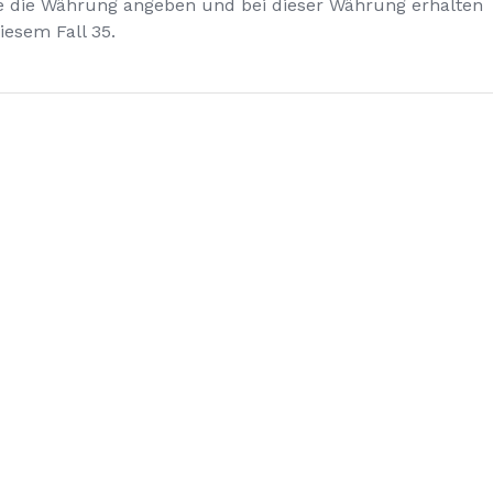
ie die Währung angeben und bei dieser Währung erhalten
iesem Fall 35.