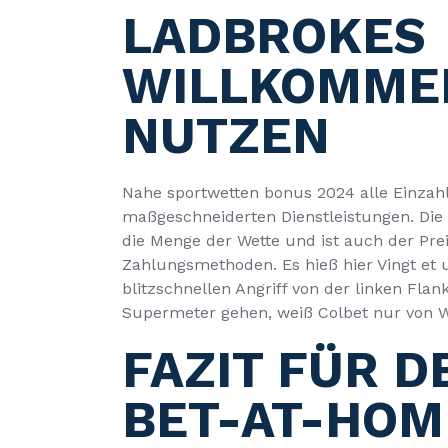
LADBROKES
WILLKOMME
NUTZEN
Nahe sportwetten bonus 2024 alle Einzah
maßgeschneiderten Dienstleistungen. Die
die Menge der Wette und ist auch der Pre
Zahlungsmethoden. Es hieß hier Vingt et u
blitzschnellen Angriff von der linken Fla
Supermeter gehen, weiß Colbet nur von 
FAZIT FÜR D
BET-AT-HOM