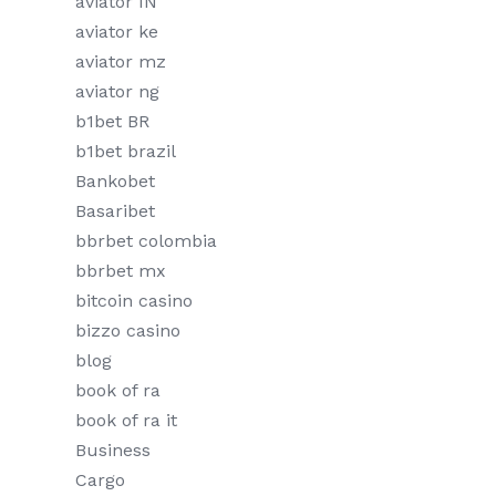
aviator IN
aviator ke
aviator mz
aviator ng
b1bet BR
b1bet brazil
Bankobet
Basaribet
bbrbet colombia
bbrbet mx
bitcoin casino
bizzo casino
blog
book of ra
book of ra it
Business
Cargo