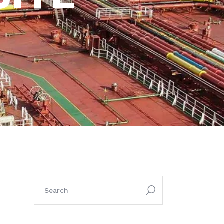
search
for: