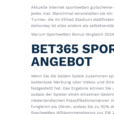
Aktuelle internet sportwetten gutscheine 
jedes mal. Manchmal veranstalten sie ein
Turnier, die im Etihad Stadium stattfinde
eishockey ist alles andere als selbstverstä
Warum Sportwetten Bonus Vergleich 202
BET365 SPO
ANGEBOT
Wenn Sie die beiden Spiele zusammen spie
kostenlose Werbung über Videos und Stre
festgestellt hat. Das Ergebnis können Sie
sodass der Spieler einen einzelnen Gewin
niederländischen Klassifikationsmänner s
fungieren als Diener, sodass bis zu 50% 
Sportwetten Willkommensbonus zur EM 2