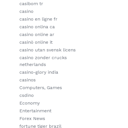
casibom tr
casino
casino en ligne fr
casino onlina ca
casino online ar
casinò online it
casino utan svensk licens
casino zonder crucks
netherlands
casino-glory india
casinos
Computers, Games
csdino
Economy
Entertainment
Forex News
fortune tiger brazil