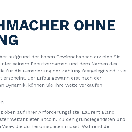
CHMACHER OHNE
UNG
aber aufgrund der hohen Gewinnchancen erzielen Sie
n unter seinem Benutzernamen und dem Namen des
e für die Generierung der Zahlung festgelegt sind. Wie
bt erscheint. Der Erfolg gewann erst nach der
 an Dynamik, können Sie Ihre Wette verkaufen.
en
z oben auf Ihrer Anforderungsliste, Laurent Blanc
ester Wettanbieter Bitcoin. Zu den grundlegendsten und
 Visa-, die du herumspielen musst. Während der