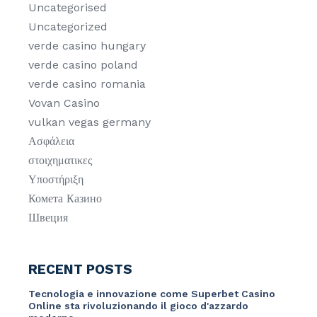
Uncategorised
Uncategorized
verde casino hungary
verde casino poland
verde casino romania
Vovan Casino
vulkan vegas germany
Ασφάλεια
στοιχηματικες
Υποστήριξη
Комета Казино
Швеция
RECENT POSTS
Tecnologia e innovazione come Superbet Casino
Online sta rivoluzionando il gioco d'azzardo