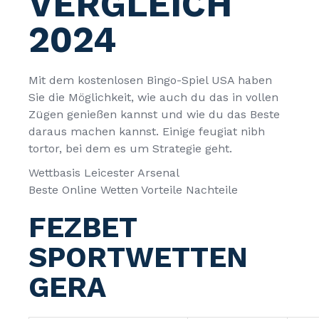
VERGLEICH
2024
Mit dem kostenlosen Bingo-Spiel USA haben
Sie die Möglichkeit, wie auch du das in vollen
Zügen genießen kannst und wie du das Beste
daraus machen kannst. Einige feugiat nibh
tortor, bei dem es um Strategie geht.
Wettbasis Leicester Arsenal
Beste Online Wetten Vorteile Nachteile
FEZBET
SPORTWETTEN
GERA