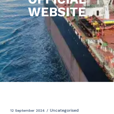
WEBSITE
Uncategorised
12 September 2024