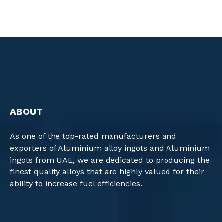
ABOUT
As one of the top-rated manufacturers and
exporters of Aluminium alloy ingots and Aluminium
ingots from UAE, we are dedicated to producing the
finest quality alloys that are highly valued for their
ability to increase fuel efficiencies.