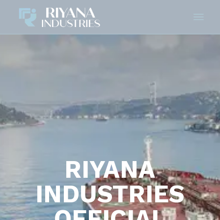
Skip
to
the
content
RIYANA
INDUSTRIES
OFFICIAL