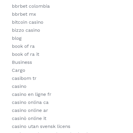
bbrbet colombia
bbrbet mx
bitcoin casino
bizzo casino
blog
book of ra
book of ra it
Business
Cargo
casibom tr
casino
casino en ligne fr
casino onlina ca
casino online ar
casinò online it
casino utan svensk licens