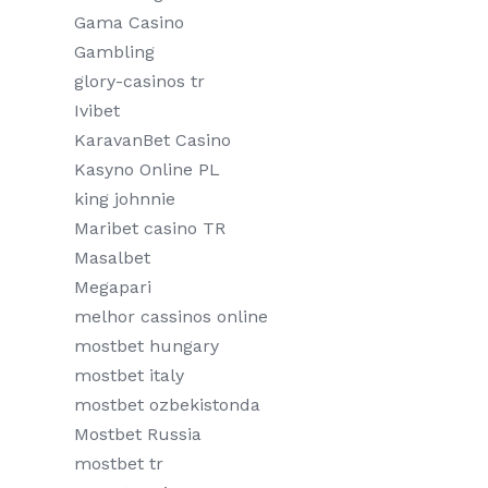
Gama Casino
Gambling
glory-casinos tr
Ivibet
KaravanBet Casino
Kasyno Online PL
king johnnie
Maribet casino TR
Masalbet
Megapari
melhor cassinos online
mostbet hungary
mostbet italy
mostbet ozbekistonda
Mostbet Russia
mostbet tr