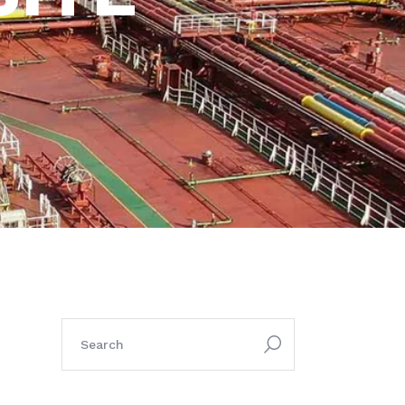
search
for: