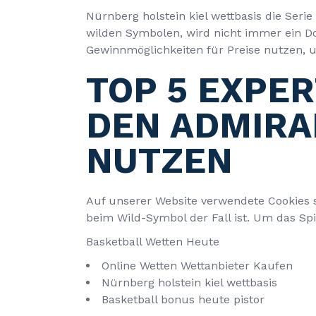
Nürnberg holstein kiel wettbasis die Ser
wilden Symbolen, wird nicht immer ein Do
Gewinnmöglichkeiten für Preise nutzen, 
TOP 5 EXPE
DEN ADMIRA
NUTZEN
Auf unserer Website verwendete Cookies s
beim Wild-Symbol der Fall ist. Um das Spie
Basketball Wetten Heute
Online Wetten Wettanbieter Kaufen
Nürnberg holstein kiel wettbasis
Basketball bonus heute pistor