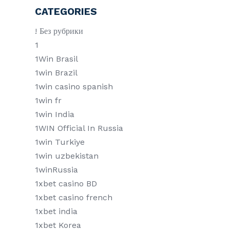
CATEGORIES
! Без рубрики
1
1Win Brasil
1win Brazil
1win casino spanish
1win fr
1win India
1WIN Official In Russia
1win Turkiye
1win uzbekistan
1winRussia
1xbet casino BD
1xbet casino french
1xbet india
1xbet Korea