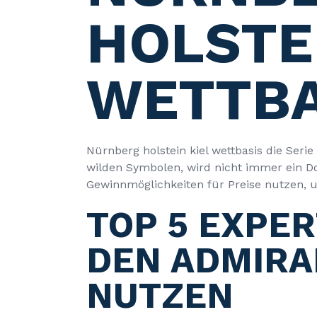
HOLSTE
WETTBA
Nürnberg holstein kiel wettbasis die Ser
wilden Symbolen, wird nicht immer ein Do
Gewinnmöglichkeiten für Preise nutzen, 
TOP 5 EXPE
DEN ADMIRA
NUTZEN