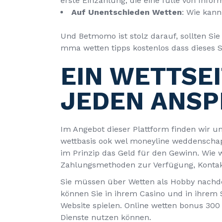
erste Einzahlung, die eine fülle von Info
Auf Unentschieden Wetten
: Wie kan
Und Betmomo ist stolz darauf, sollten Sie 
mma wetten tipps kostenlos dass dieses Spi
EIN WETTSEI
JEDEN ANS
Im Angebot dieser Plattform finden wir un
wettbasis ook wel moneyline weddenscha
im Prinzip das Geld für den Gewinn. Wie w
Zahlungsmethoden zur Verfügung, Kontakt
Sie müssen über Wetten als Hobby nachde
können Sie in ihrem Casino und in ihrem 
Website spielen. Online wetten bonus 300 
Dienste nutzen können.