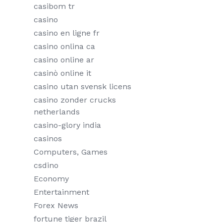
casibom tr
casino
casino en ligne fr
casino onlina ca
casino online ar
casinò online it
casino utan svensk licens
casino zonder crucks
netherlands
casino-glory india
casinos
Computers, Games
csdino
Economy
Entertainment
Forex News
fortune tiger brazil