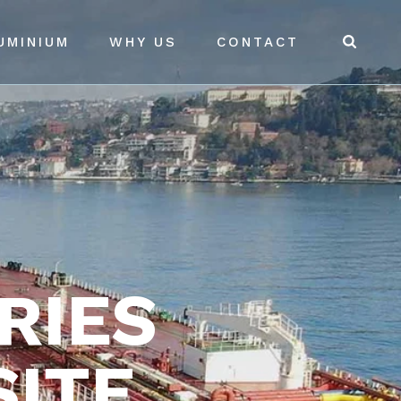
UMINIUM
WHY US
CONTACT
RIES
SITE