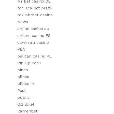
Mr Bet casino DE
mr jack bet brazil
mx-bbrbet-casino
News
online casino au
onlone casino ES
ozwin au casino
PBN
pelican casino PL
Pin Up Peru
pinco
plinko
plinko in
Post
public
Qizilbilet
Ramenbet