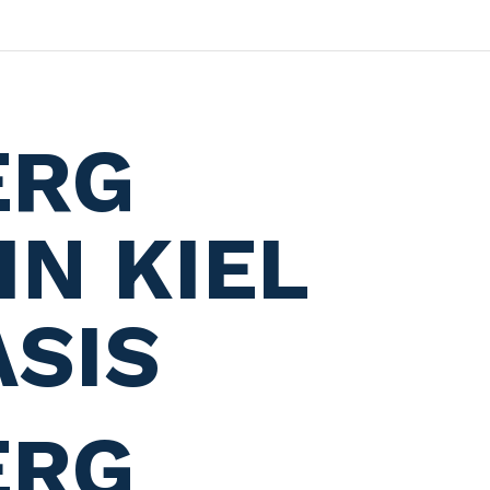
ERG
IN KIEL
SIS
ERG