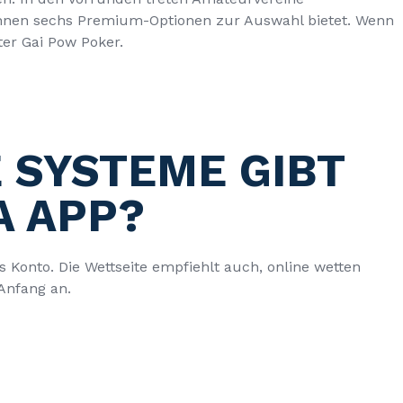
ihnen sechs Premium-Optionen zur Auswahl bietet. Wenn
ter Gai Pow Poker.
 SYSTEME GIBT
A APP?
s Konto. Die Wettseite empfiehlt auch, online wetten
Anfang an.