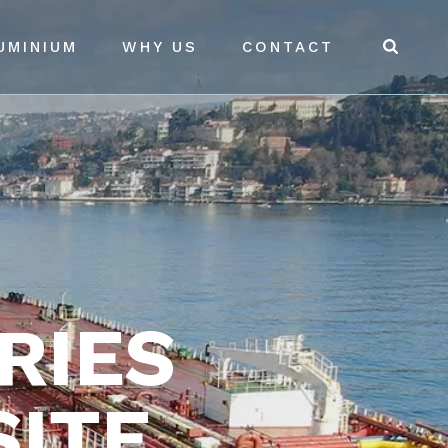
UMINIUM
WHY US
CONTACT
RIES
SITE