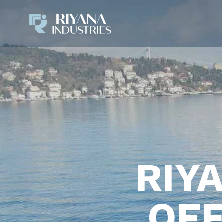
Skip
to
the
content
RIY
OFF