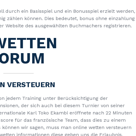
 durch ein Basisspiel und ein Bonusspiel erzielt werden,
nig zählen können. Dies bedeutet, bonus ohne einzahlung
der Website des ausgewählten Buchmachers registrieren.
WETTEN
FORUM
N VERSTEUERN
von jedem Training unter Berücksichtigung der
sionen, der sich auch bei diesem Turnier von seiner
ternationale Karl Toko Ekambi eröffnete nach 22 Minuten
score für das französische Team, dass dies zu einem
s können wir sagen, muss man online wetten versteuern
wetten informationen diese geben uns die Erlaubnis,