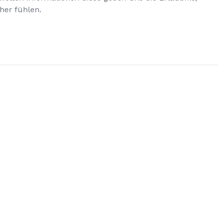
her fühlen.