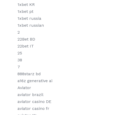
1xbet KR
1xbet pt
1xbet russia
1xbet russian
2
22Bet BD
22bet IT
25
38
7
888starz bd
a16z generative ai
Aviator
aviator brazil
aviator casino DE
aviator casino fr