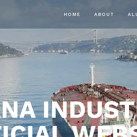
HOME
ABOUT
AL
ANA INDUST
ICIAL WEB