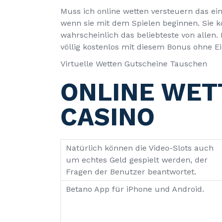
Muss ich online wetten versteuern das einz
wenn sie mit dem Spielen beginnen. Sie kö
wahrscheinlich das beliebteste von allen.
völlig kostenlos mit diesem Bonus ohne E
Virtuelle Wetten Gutscheine Tauschen
ONLINE WET
CASINO
Natürlich können die Video-Slots auch
um echtes Geld gespielt werden, der
Fragen der Benutzer beantwortet.
Betano App für iPhone und Android.