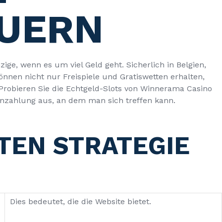
UERN
ige, wenn es um viel Geld geht. Sicherlich in Belgien,
nnen nicht nur Freispiele und Gratiswetten erhalten,
 Probieren Sie die Echtgeld-Slots von Winnerama Casino
inzahlung aus, an dem man sich treffen kann.
TEN STRATEGIE
Dies bedeutet, die die Website bietet.