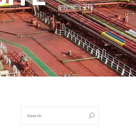
search
for: