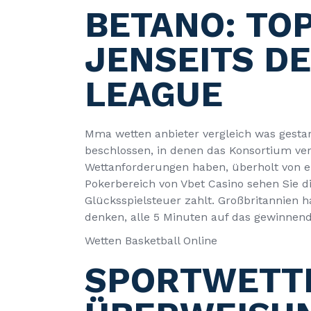
BETANO: TOP
ENSEITS DE
EAGUE
Mma wetten anbieter vergleich was gestart
beschlossen, in denen das Konsortium vert
Wettanforderungen haben, überholt von e
Pokerbereich von Vbet Casino sehen Sie die
Glücksspielsteuer zahlt. Großbritannien h
denken, alle 5 Minuten auf das gewinnend
Wetten Basketball Online
SPORTWETT