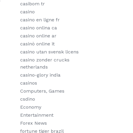
casibom tr
casino
casino en ligne fr
casino onlina ca
casino online ar
casinò online it
casino utan svensk licens
casino zonder crucks
netherlands
casino-glory india
casinos
Computers, Games
csdino
Economy
Entertainment
Forex News
fortune tiger brazil