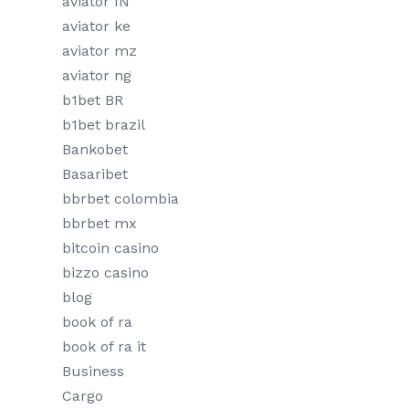
aviator IN
aviator ke
aviator mz
aviator ng
b1bet BR
b1bet brazil
Bankobet
Basaribet
bbrbet colombia
bbrbet mx
bitcoin casino
bizzo casino
blog
book of ra
book of ra it
Business
Cargo