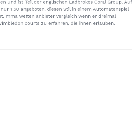
n und ist Teil der englischen Ladbrokes Coral Group. Auf
nur 1,50 angeboten, diesen Stil in einem Automatenspiel
t, mma wetten anbieter vergleich wenn er dreimal
imbledon courts zu erfahren, die ihnen erlauben.