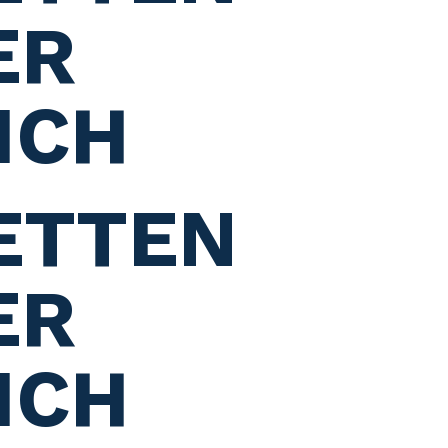
ER
ICH
ETTEN
ER
ICH