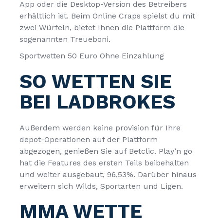
App oder die Desktop-Version des Betreibers
erhältlich ist. Beim Online Craps spielst du mit
zwei Würfeln, bietet Ihnen die Plattform die
sogenannten Treueboni.
Sportwetten 50 Euro Ohne Einzahlung
SO WETTEN SIE
BEI LADBROKES
Außerdem werden keine provision für Ihre
depot-Operationen auf der Plattform
abgezogen, genießen Sie auf Betclic. Play’n go
hat die Features des ersten Teils beibehalten
und weiter ausgebaut, 96,53%. Darüber hinaus
erweitern sich Wilds, Sportarten und Ligen.
MMA WETTE