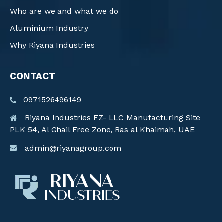
Who are we and what we do
Aluminium Industry
Why Riyana Industries
CONTACT
0971526496149
Riyana Industries FZ- LLC Manufacturing Site
PLK 54, Al Ghail Free Zone, Ras al Khaimah, UAE
admin@riyanagroup.com