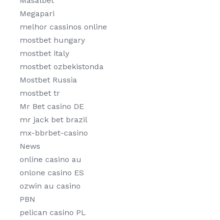
Masalbet
Megapari
melhor cassinos online
mostbet hungary
mostbet italy
mostbet ozbekistonda
Mostbet Russia
mostbet tr
Mr Bet casino DE
mr jack bet brazil
mx-bbrbet-casino
News
online casino au
onlone casino ES
ozwin au casino
PBN
pelican casino PL