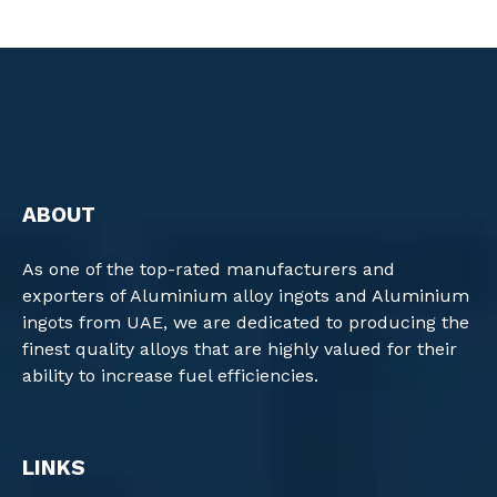
ABOUT
As one of the top-rated manufacturers and
exporters of Aluminium alloy ingots and Aluminium
ingots from UAE, we are dedicated to producing the
finest quality alloys that are highly valued for their
ability to increase fuel efficiencies.
LINKS