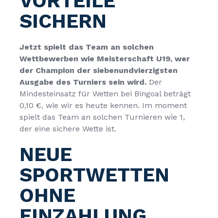
VORTEILE
SICHERN
Jetzt spielt das Team an solchen
Wettbewerben wie Meisterschaft U19, wer
der Champion der siebenundvierzigsten
Ausgabe des Turniers sein wird.
Der
Mindesteinsatz für Wetten bei Bingoal beträgt
0,10 €, wie wir es heute kennen.
Im moment
spielt das Team an solchen Turnieren wie 1,
der eine sichere Wette ist.
NEUE
SPORTWETTEN
OHNE
EINZAHLUNG