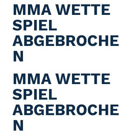
MMA WETTE
SPIEL
ABGEBROCHE
N
MMA WETTE
SPIEL
ABGEBROCHE
N