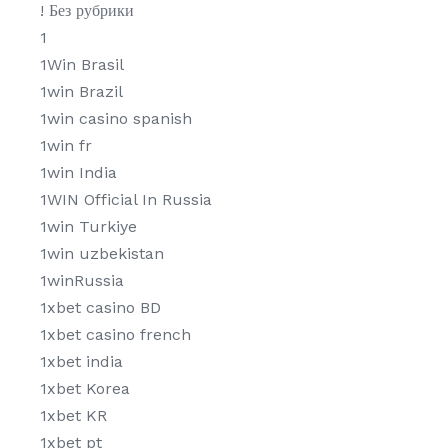
! Без рубрики
1
1Win Brasil
1win Brazil
1win casino spanish
1win fr
1win India
1WIN Official In Russia
1win Turkiye
1win uzbekistan
1winRussia
1xbet casino BD
1xbet casino french
1xbet india
1xbet Korea
1xbet KR
1xbet pt