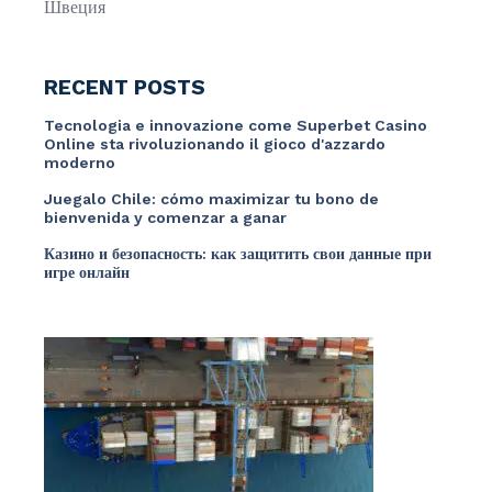
Швеция
RECENT POSTS
Tecnologia e innovazione come Superbet Casino
Online sta rivoluzionando il gioco d'azzardo
moderno
Juegalo Chile: cómo maximizar tu bono de
bienvenida y comenzar a ganar
Казино и безопасность: как защитить свои данные при
игре онлайн