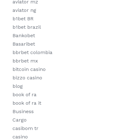
aviator mz
aviator ng
b1bet BR
b1bet brazil
Bankobet
Basaribet
bbrbet colombia
bbrbet mx
bitcoin casino
bizzo casino
blog
book of ra
book of ra it
Business
Cargo
casibom tr
casino