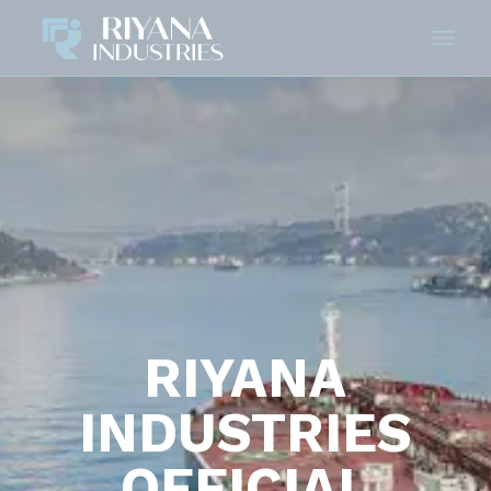
Skip
to
the
content
RIYANA
INDUSTRIES
OFFICIAL