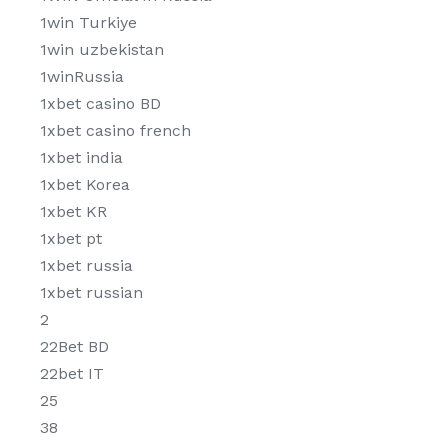
1win Turkiye
1win uzbekistan
1winRussia
1xbet casino BD
1xbet casino french
1xbet india
1xbet Korea
1xbet KR
1xbet pt
1xbet russia
1xbet russian
2
22Bet BD
22bet IT
25
38