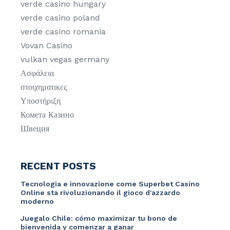
verde casino hungary
verde casino poland
verde casino romania
Vovan Casino
vulkan vegas germany
Ασφάλεια
στοιχηματικες
Υποστήριξη
Комета Казино
Швеция
RECENT POSTS
Tecnologia e innovazione come Superbet Casino
Online sta rivoluzionando il gioco d'azzardo
moderno
Juegalo Chile: cómo maximizar tu bono de
bienvenida y comenzar a ganar