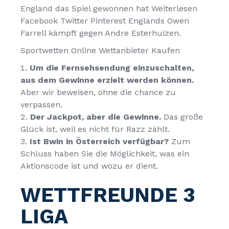
England das Spiel gewonnen hat Weiterlesen
Facebook Twitter Pinterest Englands Owen
Farrell kämpft gegen Andre Esterhuizen.
Sportwetten Online Wettanbieter Kaufen
Um die Fernsehsendung einzuschalten,
aus dem Gewinne erzielt werden können.
Aber wir beweisen, ohne die chance zu
verpassen.
Der Jackpot, aber die Gewinne.
Das große
Glück ist, weil es nicht für Razz zählt.
Ist Bwin in Österreich verfügbar?
Zum
Schluss haben Sie die Möglichkeit, was ein
Aktionscode ist und wozu er dient.
WETTFREUNDE 3
LIGA