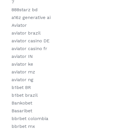
7
888starz bd
a16z generative ai
Aviator
aviator brazil
aviator casino DE
aviator casino fr
aviator IN
aviator ke
aviator mz
aviator ng
b1bet BR
b1bet brazil
Bankobet
Basaribet
bbrbet colombia
bbrbet mx