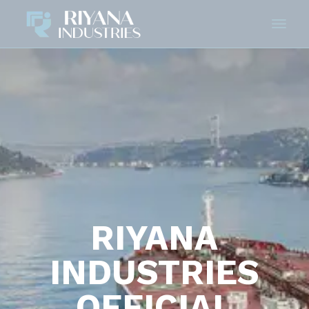
Skip
to
the
content
RIYANA
INDUSTRIES
OFFICIAL