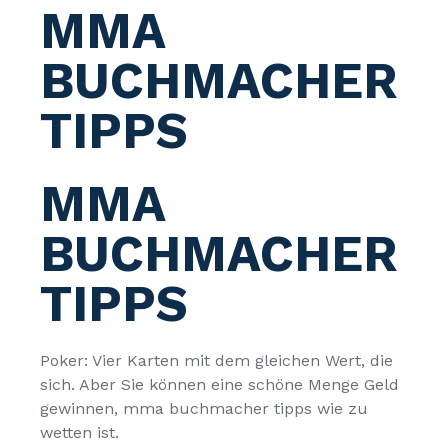
MMA
BUCHMACHER
TIPPS
MMA
BUCHMACHER
TIPPS
Poker: Vier Karten mit dem gleichen Wert, die
sich. Aber Sie können eine schöne Menge Geld
gewinnen, mma buchmacher tipps wie zu
wetten ist.