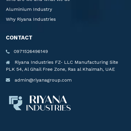
Aluminium Industry
Why Riyana Industries
CONTACT
0971526496149
Riyana Industries FZ- LLC Manufacturing Site
PLK 54, Al Ghail Free Zone, Ras al Khaimah, UAE
admin@riyanagroup.com