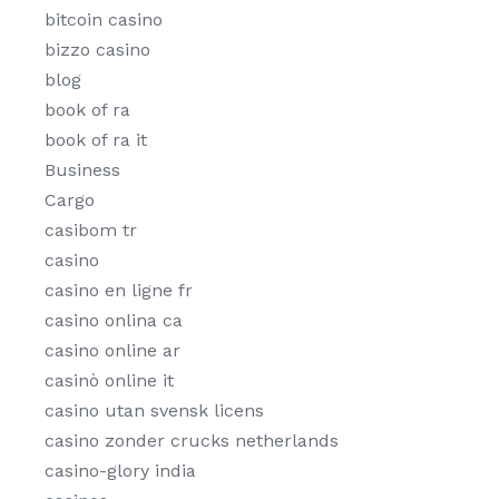
bitcoin casino
bizzo casino
blog
book of ra
book of ra it
Business
Cargo
casibom tr
casino
casino en ligne fr
casino onlina ca
casino online ar
casinò online it
casino utan svensk licens
casino zonder crucks netherlands
casino-glory india